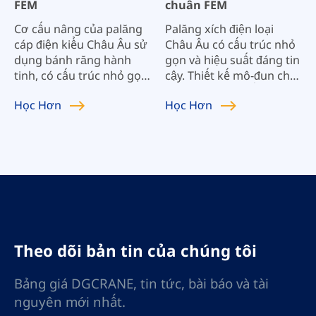
FEM
chuẩn FEM
Cơ cấu nâng của palăng
Palăng xích điện loại
cáp điện kiểu Châu Âu sử
Châu Âu có cấu trúc nhỏ
dụng bánh răng hành
gọn và hiệu suất đáng tin
tinh, có cấu trúc nhỏ gọn
cậy. Thiết kế mô-đun cho
và nhẹ và được lắp vào
phép các sản phẩm của
Học
Hơn
Học
Hơn
trục quay, giúp giảm kích
chúng tôi được cấu tạo
thước tổng thể của
linh hoạt với các trọng tải
palăng một cách hiệu
nâng, tốc độ nâng và hệ
quả. Thiết kế của tời kéo
thống cấp công việc khác
dây điện kiểu Châu Âu áp
nhau. Hiệu suất tuyệt vời
dụng thiết kế mô-đun ở
đáp ứng yêu cầu vận
mức độ lớn nhất và mức
chuyển hàng hóa nhanh
độ tương đồng của các
chóng và lắp ráp chính
thành phần cao.
xác, đồng thời có thể
được sử dụng rộng rãi ở
Theo dõi bản tin của chúng tôi
những nơi có yêu cầu sử
dụng phức tạp để đáp
Bảng giá DGCRANE, tin tức, bài báo và tài
ứng nhu cầu cá nhân của
nguyên mới nhất.
khách hàng.