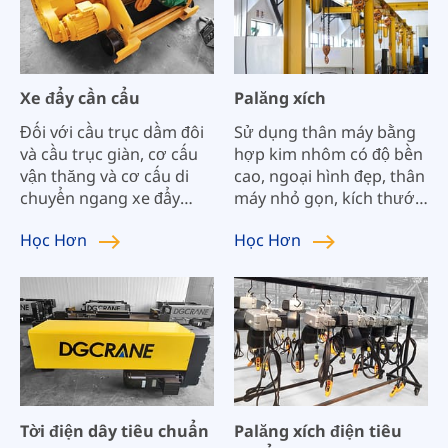
Xe đẩy cần cẩu
Palăng xích
Đối với cầu trục dầm đôi
Sử dụng thân máy bằng
và cầu trục giàn, cơ cấu
hợp kim nhôm có độ bền
vận thăng và cơ cấu di
cao, ngoại hình đẹp, thân
chuyển ngang xe đẩy
máy nhỏ gọn, kích thước
thường có các loại sau:
nhỏ, trọng lượng nhẹ,
Học
Hơn
Học
Hơn
Xe đẩy palăng LH, Xe đẩy
tính linh hoạt cao và cấu
liên hợp, Xe đẩy QD.
trúc hợp lý;
Tời điện dây tiêu chuẩn
Palăng xích điện tiêu