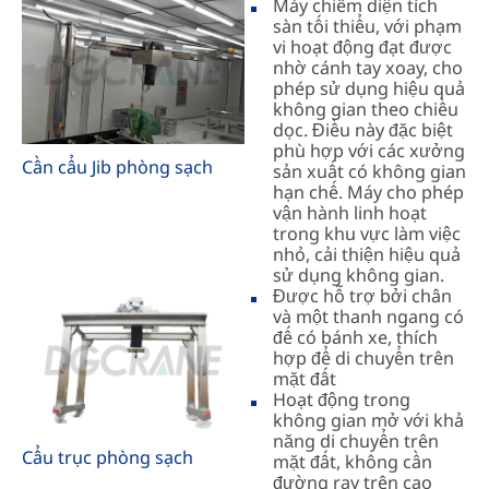
Máy chiếm diện tích
sàn tối thiểu, với phạm
vi hoạt động đạt được
nhờ cánh tay xoay, cho
phép sử dụng hiệu quả
không gian theo chiều
dọc. Điều này đặc biệt
phù hợp với các xưởng
Cần cẩu Jib phòng sạch
sản xuất có không gian
hạn chế. Máy cho phép
vận hành linh hoạt
trong khu vực làm việc
nhỏ, cải thiện hiệu quả
sử dụng không gian.
Được hỗ trợ bởi chân
và một thanh ngang có
đế có bánh xe, thích
hợp để di chuyển trên
mặt đất
Hoạt động trong
không gian mở với khả
năng di chuyển trên
Cẩu trục phòng sạch
mặt đất, không cần
đường ray trên cao