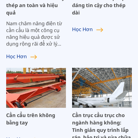
thép an toàn và hiệu
đáng tin cậy cho thép
quả
dài
Nam châm nâng điện từ
Học
Hơn
cần cẩu là một công cụ
nâng hiệu quả được sử
dụng rộng rãi để xử lý
nhiều loại vật liệu sắt từ
Học
Hơn
khác nhau, chẳng hạn
như tấm thép, thỏi gang,
bi thép, khối gang và
phoi gia công.
Cần cẩu trên không
Cần trục cầu trục cho
bằng tay
ngành hàng không:
Tinh giản quy trình lắp
ráp, bảo trì và sửa chữa