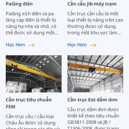
Palăng điện
Cần cẩu Jib máy trạm
Palăng xích điện và pa
Cần trục cần cẩu là một
lăng cáp điện là thiết bị
loại thiết bị nâng trên cao
nâng hạ nhẹ và nhỏ, có
thường được sử dụng
thể được sử dụng một
trong một khu vực làm
mình hoặc lắp đặt trên
việc nhỏ hơn cho các
Học
Hơn
Học
Hơn
cần trục xà đơn, cầu trục,
nhiệm vụ nâng lặp đi lặp
cần trục giàn, và cầu trục.
lại và duy nhất. Cần trục
cần cực kỳ linh hoạt và
cũng có thể được ghép
nối với cần trục cầu trên
cao để tối đa hóa sản
xuất.
Cần trục tiêu chuẩn
Cần trục Eot dầm đơn
FEM
Cầu trục dầm đơn được
thiết kế theo tiêu chuẩn
Cần trục cầu / cầu loại
GB3811-2008 và JB /
Châu Âu được sử dụng
T1306-2008, được trang
rộng rãi trong các dịp xử