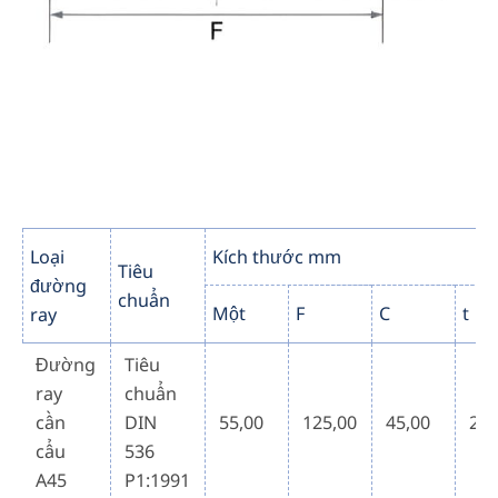
Loại
Kích thước mm
Tiêu
đường
chuẩn
Một
F
C
t
ray
Đường
Tiêu
ray
chuẩn
cần
DIN
55,00
125,00
45,00
24,
cẩu
536
A45
P1:1991