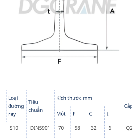
Loại
Kích thước mm
Tiêu
đường
Cấp t
chuẩn
Một
F
C
t
ray
S10
DIN5901
70
58
32
6
Q23