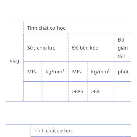
Tính chất cơ học
Độ
Sức chịu lực
Độ bền kéo
giãn
dài
55Q
MPa
kg/mm²
MPa
kg/mm²
phút
≥685
≥69
Tính chất cơ học