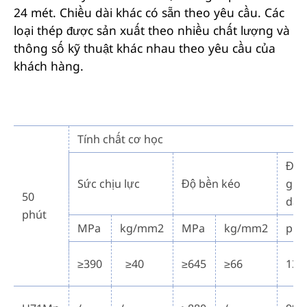
24 mét. Chiều dài khác có sẵn theo yêu cầu. Các
loại thép được sản xuất theo nhiều chất lượng và
thông số kỹ thuật khác nhau theo yêu cầu của
khách hàng.
Tính chất cơ học
Độ
Sức chịu lực
Độ bền kéo
giã
50
dài
phút
MPa
kg/mm2
MPa
kg/mm2
phú
≥390
≥40
≥645
≥66
13