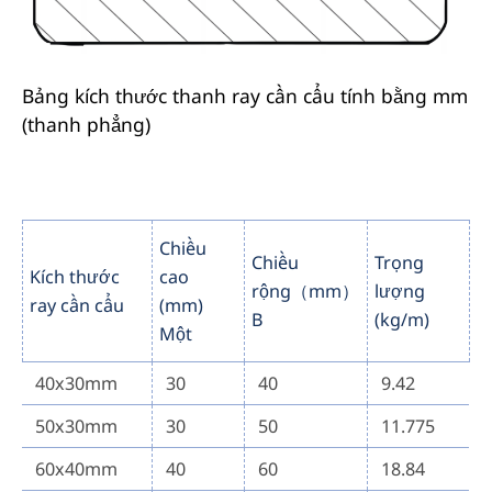
Bảng kích thước thanh ray cần cẩu tính bằng mm
(thanh phẳng)
Chiều
Chiều
Trọng
Kích thước
cao
rộng（mm）
lượng
ray cần cẩu
(mm)
B
(kg/m)
Một
40x30mm
30
40
9.42
50x30mm
30
50
11.775
60x40mm
40
60
18.84