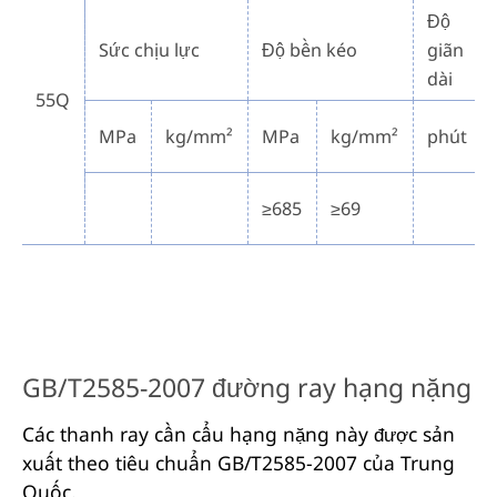
Độ
Sức chịu lực
Độ bền kéo
giãn
dài
55Q
MPa
kg/mm²
MPa
kg/mm²
phút
≥685
≥69
GB/T2585-2007 đường ray hạng nặng
Các thanh ray cần cẩu hạng nặng này được sản
xuất theo tiêu chuẩn GB/T2585-2007 của Trung
Quốc.