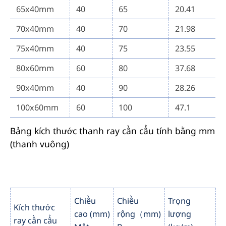
65x40mm
40
65
20.41
70x40mm
40
70
21.98
75x40mm
40
75
23.55
80x60mm
60
80
37.68
90x40mm
40
90
28.26
100x60mm
60
100
47.1
Bảng kích thước thanh ray cần cẩu tính bằng mm
(thanh vuông)
Chiều
Chiều
Trọng
Kích thước
cao (mm)
rộng（mm)
lượng
ray cần cẩu