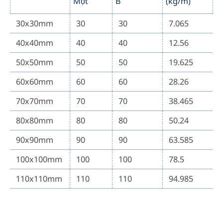
Một
B
(kg/m)
30x30mm
30
30
7.065
40x40mm
40
40
12.56
50x50mm
50
50
19.625
60x60mm
60
60
28.26
70x70mm
70
70
38.465
80x80mm
80
80
50.24
90x90mm
90
90
63.585
100x100mm
100
100
78.5
110x110mm
110
110
94.985