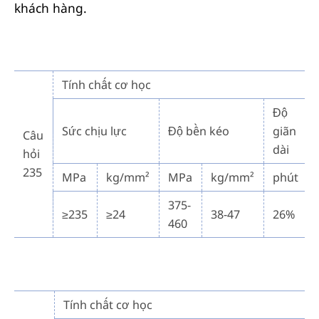
khách hàng.
Tính chất cơ học
Độ
Sức chịu lực
Độ bền kéo
giãn
Câu
dài
hỏi
235
MPa
kg/mm²
MPa
kg/mm²
phút
375-
≥235
≥24
38-47
26%
460
Tính chất cơ học