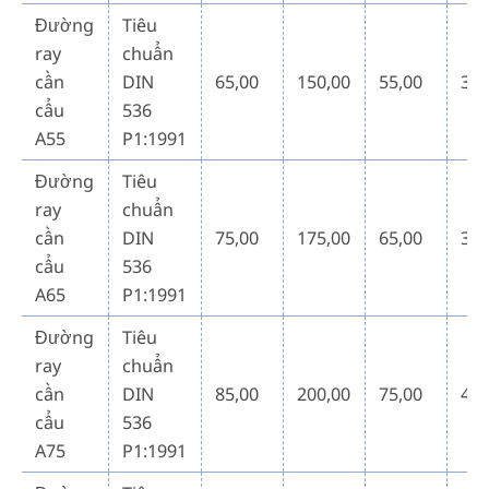
Đường
Tiêu
ray
chuẩn
cần
DIN
65,00
150,00
55,00
31,
cẩu
536
A55
P1:1991
Đường
Tiêu
ray
chuẩn
cần
DIN
75,00
175,00
65,00
38,
cẩu
536
A65
P1:1991
Đường
Tiêu
ray
chuẩn
cần
DIN
85,00
200,00
75,00
45,
cẩu
536
A75
P1:1991