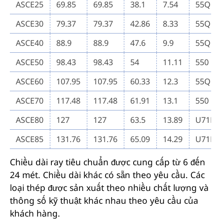
ASCE25
69.85
69.85
38.1
7.54
55Q
ASCE30
79.37
79.37
42.86
8.33
55Q
ASCE40
88.9
88.9
47.6
9.9
55Q
ASCE50
98.43
98.43
54
11.11
550
ASCE60
107.95
107.95
60.33
12.3
55Q
ASCE70
117.48
117.48
61.91
13.1
550
ASCE80
127
127
63.5
13.89
U71M
ASCE85
131.76
131.76
65.09
14.29
U71M
Chiều dài ray tiêu chuẩn được cung cấp từ 6 đến
24 mét. Chiều dài khác có sẵn theo yêu cầu. Các
loại thép được sản xuất theo nhiều chất lượng và
thông số kỹ thuật khác nhau theo yêu cầu của
khách hàng.