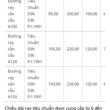
Đường
Tiêu
ray
chuẩn
cần
DIN
95,00
200,00
100,00
60,
cẩu
536
A100
P1:1991
Đường
Tiêu
ray
chuẩn
cần
DIN
105,00
220,00
120,00
72,
cẩu
536
A120
P1:1991
Đường
Tiêu
ray
chuẩn
cần
DIN
150,00
220,00
150,00
80,
cẩu
536
A150
P1:1991
Chiều dài ray tiêu chuẩn được cung cấp từ 6 đến