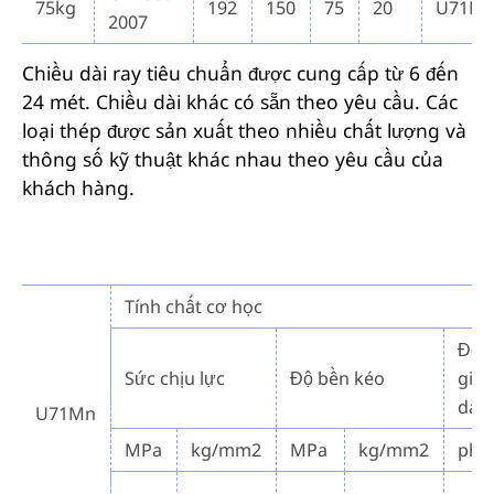
75kg
192
150
75
20
U71M
2007
Chiều dài ray tiêu chuẩn được cung cấp từ 6 đến
24 mét. Chiều dài khác có sẵn theo yêu cầu. Các
loại thép được sản xuất theo nhiều chất lượng và
thông số kỹ thuật khác nhau theo yêu cầu của
khách hàng.
Tính chất cơ học
Độ
Sức chịu lực
Độ bền kéo
giã
dài
U71Mn
MPa
kg/mm2
MPa
kg/mm2
phú