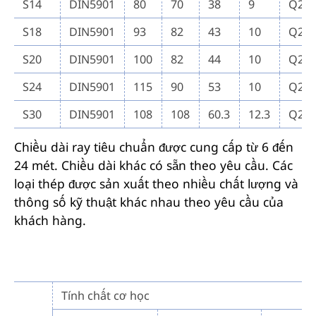
S14
DIN5901
80
70
38
9
Q23
S18
DIN5901
93
82
43
10
Q23
S20
DIN5901
100
82
44
10
Q23
S24
DIN5901
115
90
53
10
Q23
S30
DIN5901
108
108
60.3
12.3
Q23
Chiều dài ray tiêu chuẩn được cung cấp từ 6 đến
24 mét. Chiều dài khác có sẵn theo yêu cầu. Các
loại thép được sản xuất theo nhiều chất lượng và
thông số kỹ thuật khác nhau theo yêu cầu của
khách hàng.
Tính chất cơ học