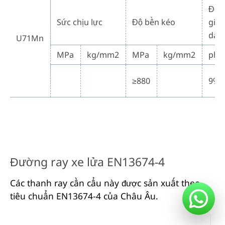
Độ
Sức chịu lực
Độ bền kéo
giã
dài
U71Mn
MPa
kg/mm2
MPa
kg/mm2
phú
≥880
9%
Đường ray xe lửa EN13674-4
Các thanh ray cần cẩu này được sản xuất theo
tiêu chuẩn EN13674-4 của Châu Âu.