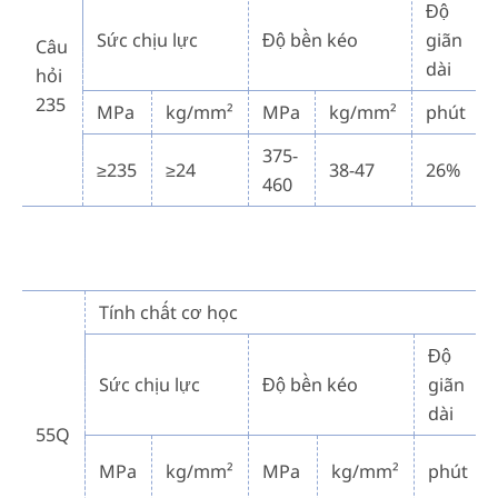
Độ
Sức chịu lực
Độ bền kéo
giãn
Câu
dài
hỏi
235
MPa
kg/mm²
MPa
kg/mm²
phút
375-
≥235
≥24
38-47
26%
460
Tính chất cơ học
Độ
Sức chịu lực
Độ bền kéo
giãn
dài
55Q
MPa
kg/mm²
MPa
kg/mm²
phút