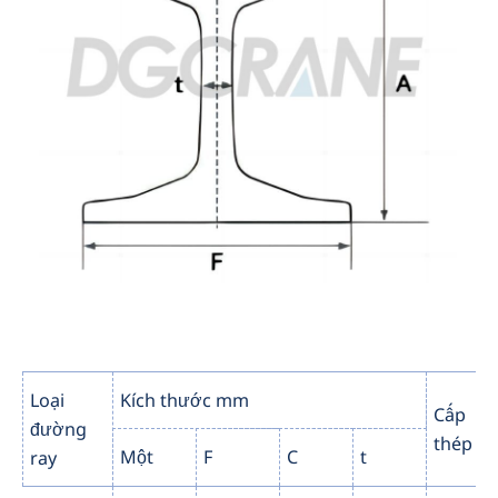
Loại
Kích thước mm
Cấp
đường
thép
Một
F
C
t
ray