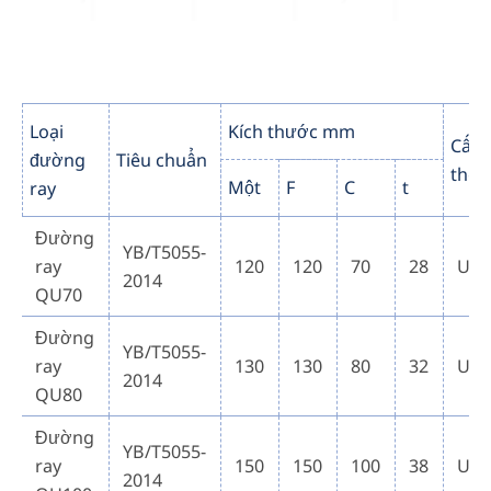
Loại
Kích thước mm
Cấp
đường
Tiêu chuẩn
thép
Một
F
C
t
ray
Đường
YB/T5055-
ray
120
120
70
28
U7
2014
QU70
Đường
YB/T5055-
ray
130
130
80
32
U7
2014
QU80
Đường
YB/T5055-
ray
150
150
100
38
U7
2014