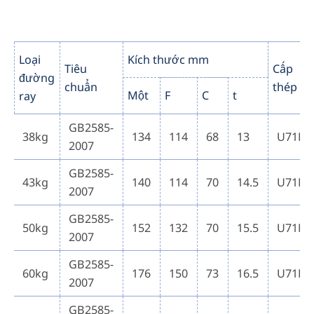
Loại
Kích thước mm
Tiêu
Cấp
đường
chuẩn
thép
Một
F
C
t
ray
GB2585-
38kg
134
114
68
13
U71M
2007
GB2585-
43kg
140
114
70
14.5
U71M
2007
GB2585-
50kg
152
132
70
15.5
U71M
2007
GB2585-
60kg
176
150
73
16.5
U71M
2007
GB2585-