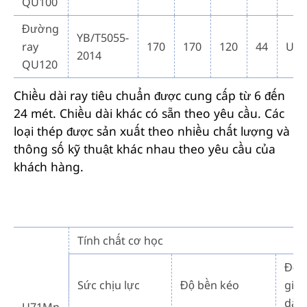
QU100
Đường
YB/T5055-
ray
170
170
120
44
U7
2014
QU120
Chiều dài ray tiêu chuẩn được cung cấp từ 6 đến
24 mét. Chiều dài khác có sẵn theo yêu cầu. Các
loại thép được sản xuất theo nhiều chất lượng và
thông số kỹ thuật khác nhau theo yêu cầu của
khách hàng.
Tính chất cơ học
Độ
Sức chịu lực
Độ bền kéo
giã
dài