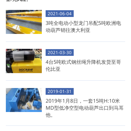
2021-06-04
3吨全电动小型龙门吊配5吨欧洲电
动葫芦销往澳大利亚
2021-03-30
4台5吨欧式钢丝绳升降机发货至哥
伦比亚
2019-01-31
2019年1月8日，一套15吨H:10米
MD型低净空型电动葫芦出口到马耳
他。