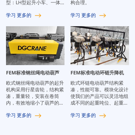
型：LH型起升小车、一体
构合理。
化起升小车、QD型起升小
学习
更多的
学习
更多的
车。
FEM标准钢丝绳电动葫芦
FEM标准电动环链升降机
欧式钢丝绳电动葫芦的起升
欧式环链电动葫芦结构紧
机构采用行星齿轮，结构紧
凑，性能可靠。模块化设计
凑，重量轻，安装在卷筒
使我们的产品可以灵活地组
内，有效地缩小了葫芦的整
成不同的起重吨位、起重速
体尺寸。欧式钢丝绳电动葫
度和工作等级系统。优异的
学习
更多的
学习
更多的
芦的设计最大程度地采用了
性能满足了货物快速转移和
模块化设计，各部件的通用
精密装配的要求，也可广泛
程度高。
应用于使用要求复杂的场