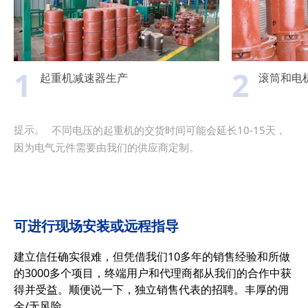
1
2
起重机减速器生产
滚筒和电
提示。
不同电压的起重机的交货时间可能会延长10-15天，
因为电气元件需要由我们的供应商定制。
可进行现场安装或远程指导
建立信任确实很难，但凭借我们10多年的销售经验和所做
的3000多个项目，终端用户和代理商都从我们的合作中获
得并受益。顺便说一下，独立销售代表的招聘。丰厚的佣
金/无风险。