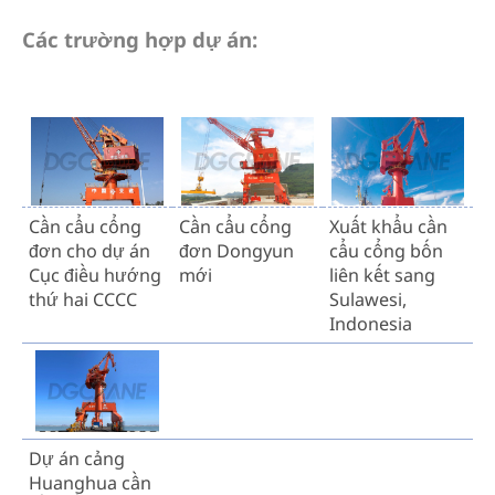
Các trường hợp dự án:
Cần cẩu cổng
Cần cẩu cổng
Xuất khẩu cần
đơn cho dự án
đơn Dongyun
cẩu cổng bốn
Cục điều hướng
mới
liên kết sang
thứ hai CCCC
Sulawesi,
Indonesia
Dự án cảng
Huanghua cần