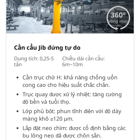
360º
Vòng xoay
Cần cẩu Jib đứng tự do
Dung tích: 0,25-5
Chiều dài cần cẩu:
tấn
6m~10m
Cần trục chữ H: khả năng chống uốn
cong cao cho hiệu suất chắc chắn.
Trục quay được xử lý nhiệt: tăng cường
độ bền và tuổi thọ.
Lớp phủ bột: phun tĩnh điện với độ dày
màng khô ≥120 μm.
Lắp đặt neo chìm: được cố định bằng các
bu lông neo đã được chôn sẵn.