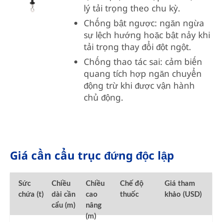
lý tải trọng theo chu kỳ.
Chống bật ngược: ngăn ngừa
sự lệch hướng hoặc bật nảy khi
tải trọng thay đổi đột ngột.
Chống thao tác sai: cảm biến
quang tích hợp ngăn chuyển
động trừ khi được vận hành
chủ động.
Giá cần cẩu trục đứng độc lập
Sức
Chiều
Chiều
Chế độ
Giá tham
chứa (t)
dài cần
cao
thuốc
khảo (USD)
cẩu (m)
nâng
(m)