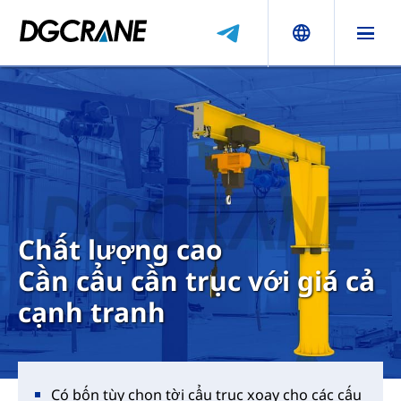
Chất lượng cao
Cần cẩu cần trục với giá cả
cạnh tranh
Có bốn tùy chọn tời cẩu trục xoay cho các cấu