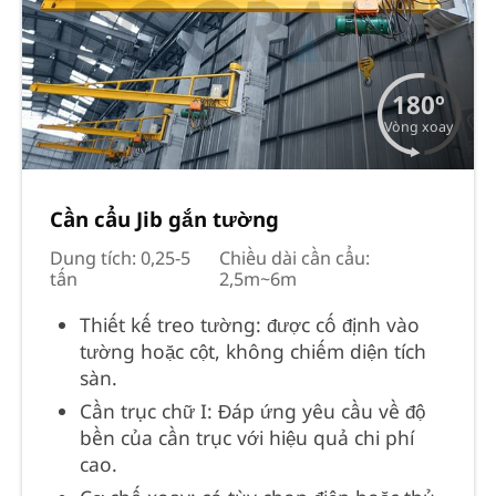
180º
Vòng xoay
Cần cẩu Jib gắn tường
Dung tích: 0,25-5
Chiều dài cần cẩu:
tấn
2,5m~6m
Thiết kế treo tường: được cố định vào
tường hoặc cột, không chiếm diện tích
sàn.
Cần trục chữ I: Đáp ứng yêu cầu về độ
bền của cần trục với hiệu quả chi phí
cao.