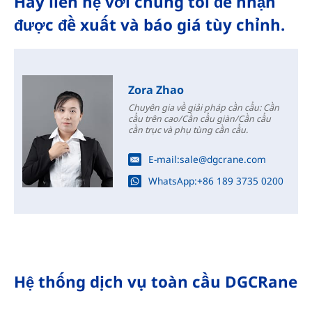
Hãy liên hệ với chúng tôi để nhận
được đề xuất và báo giá tùy chỉnh.
Zora Zhao
Chuyên gia về giải pháp cần cẩu: Cần
cẩu trên cao/Cần cẩu giàn/Cần cẩu
cần trục và phụ tùng cần cẩu.
E-mail:
sale@dgcrane.com
WhatsApp:
+86 189 3735 0200
Hệ thống dịch vụ toàn cầu DGCRane