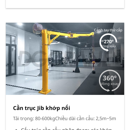
Cánh tay thứ cấp
270º
Vòng xoay
360º
Vòng xoay
Cần trục Jib khớp nối
Tải trọng: 80-600kg
Chiều dài cần cẩu: 2,5m~5m