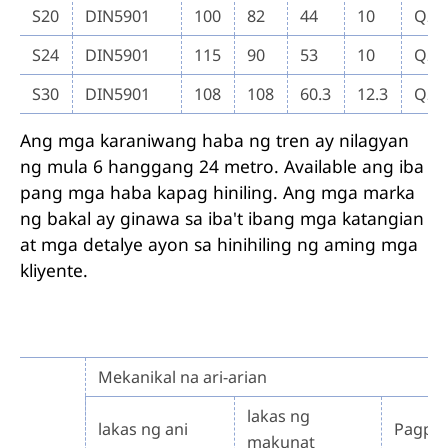
S20
DIN5901
100
82
44
10
Q23
S24
DIN5901
115
90
53
10
Q23
S30
DIN5901
108
108
60.3
12.3
Q23
Ang mga karaniwang haba ng tren ay nilagyan
ng mula 6 hanggang 24 metro. Available ang iba
pang mga haba kapag hiniling. Ang mga marka
ng bakal ay ginawa sa iba't ibang mga katangian
at mga detalye ayon sa hinihiling ng aming mga
kliyente.
Mekanikal na ari-arian
lakas ng
lakas ng ani
Pagpa
makunat