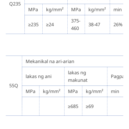
Q235
MPa
kg/mm²
MPa
kg/mm²
min
375-
≥235
≥24
38-47
26%
460
Mekanikal na ari-arian
lakas ng
lakas ng ani
Pagpah
makunat
55Q
MPa
kg/mm²
MPa
kg/mm²
min
≥685
≥69