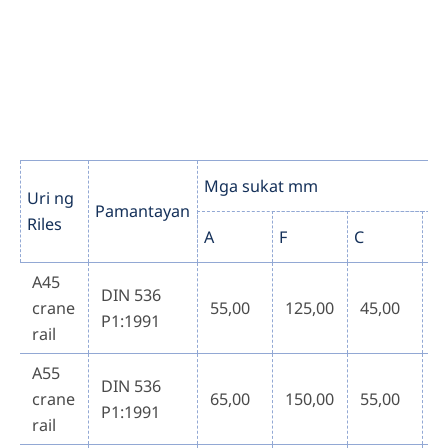
Mga sukat mm
Uri ng
Pamantayan
Riles
A
F
C
t
A45
DIN 536
crane
55,00
125,00
45,00
2
P1:1991
rail
A55
DIN 536
crane
65,00
150,00
55,00
3
P1:1991
rail