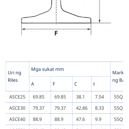
Mga sukat mm
Uri ng
Marka
Riles
ng Baka
A
F
C
t
ASCE25
69.85
69.85
38.1
7.54
55Q
ASCE30
79.37
79.37
42.86
8.33
55Q
ASCE40
88.9
88.9
47.6
9.9
55Q