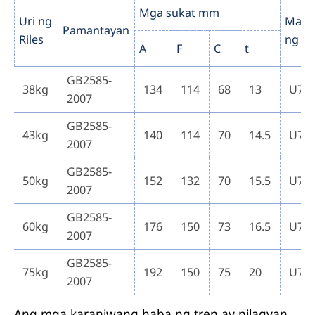
Mga sukat mm
Uri ng
Mark
Pamantayan
Riles
ng Ba
A
F
C
t
GB2585-
38kg
134
114
68
13
U71
2007
GB2585-
43kg
140
114
70
14.5
U71
2007
GB2585-
50kg
152
132
70
15.5
U71
2007
GB2585-
60kg
176
150
73
16.5
U71
2007
GB2585-
75kg
192
150
75
20
U71
2007
Ang mga karaniwang haba ng tren ay nilagyan