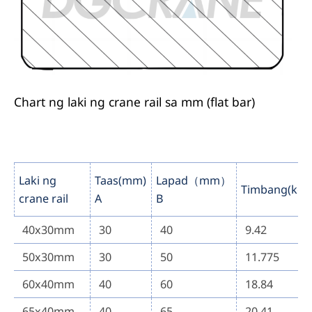
Chart ng laki ng crane rail sa mm (flat bar)
Laki ng
Taas(mm)
Lapad（mm）
Timbang(kg/
crane rail
A
B
40x30mm
30
40
9.42
50x30mm
30
50
11.775
60x40mm
40
60
18.84
65x40mm
40
65
20.41