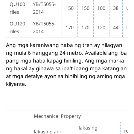
QU100
YB/T5055-
150
150
100
38
U7
riles
2014
QU120
YB/T5055-
170
170
120
44
U7
riles
2014
Ang mga karaniwang haba ng tren ay nilagyan
ng mula 6 hanggang 24 metro. Available ang iba
pang mga haba kapag hiniling. Ang mga marka
ng bakal ay ginawa sa iba't ibang mga katangian
at mga detalye ayon sa hinihiling ng aming mga
kliyente.
Mechanical Property
lakas ng
lakas ng ani
Pag