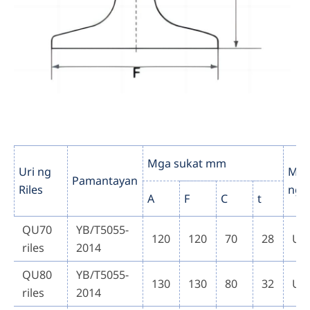
Mga sukat mm
Uri ng
Mar
Pamantayan
Riles
ng 
A
F
C
t
QU70
YB/T5055-
120
120
70
28
U7
riles
2014
QU80
YB/T5055-
130
130
80
32
U7
riles
2014