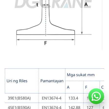
Mga sukat mm
Uri ng Riles
Pamantayan
A
F
C
39E1(BS80A)
EN13674-4
133.4
117.5
63.
45E1(BS90A)
EN13674-4
142.88
127
66.