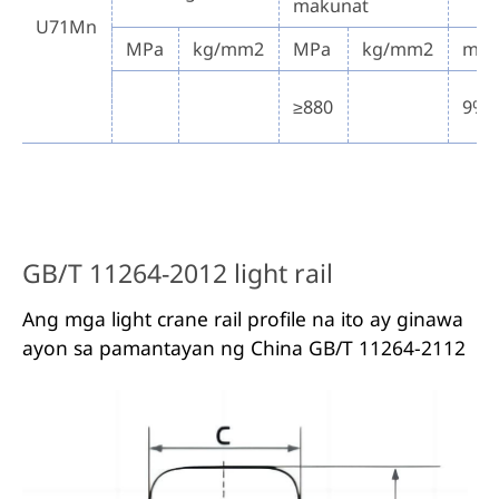
makunat
U71Mn
MPa
kg/mm2
MPa
kg/mm2
min
≥880
9%
GB/T 11264-2012 light rail
Ang mga light crane rail profile na ito ay ginawa
ayon sa pamantayan ng China GB/T 11264-2112