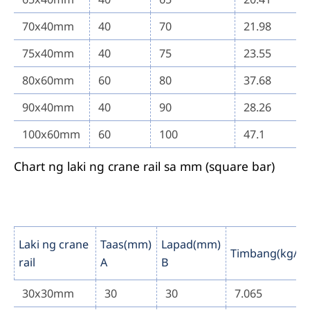
70x40mm
40
70
21.98
75x40mm
40
75
23.55
80x60mm
60
80
37.68
90x40mm
40
90
28.26
100x60mm
60
100
47.1
Chart ng laki ng crane rail sa mm (square bar)
Laki ng crane
Taas(mm)
Lapad(mm)
Timbang(kg/m
rail
A
B
30x30mm
30
30
7.065