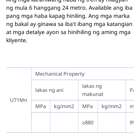
ng mula 6 hanggang 24 metro. Available ang iba
pang mga haba kapag hiniling. Ang mga marka
ng bakal ay ginawa sa iba't ibang mga katangian
at mga detalye ayon sa hinihiling ng aming mga
kliyente.
Mechanical Property
lakas ng
lakas ng ani
Pag
makunat
U71Mn
MPa
kg/mm2
MPa
kg/mm2
min
≥880
9%