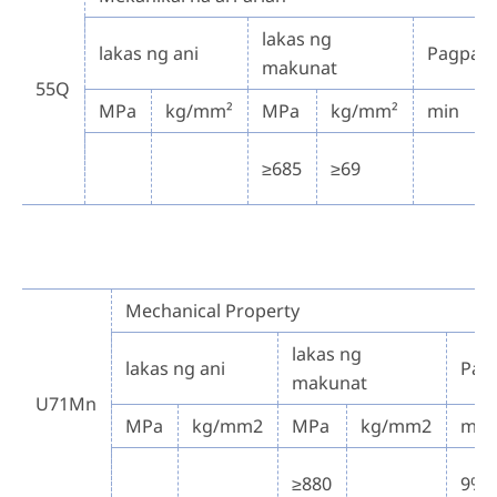
lakas ng
lakas ng ani
Pagpah
makunat
55Q
MPa
kg/mm²
MPa
kg/mm²
min
≥685
≥69
Mechanical Property
lakas ng
lakas ng ani
Pag
makunat
U71Mn
MPa
kg/mm2
MPa
kg/mm2
min
≥880
9%