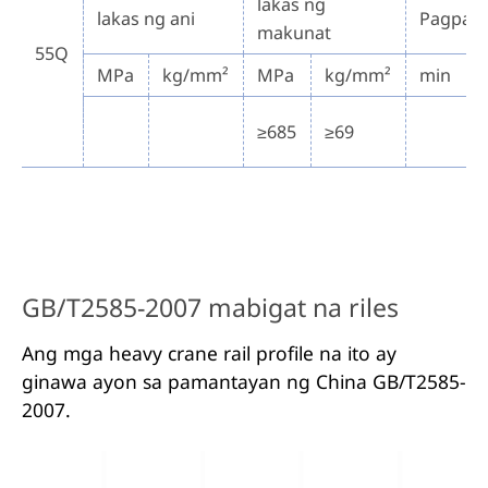
lakas ng
lakas ng ani
Pagpah
makunat
55Q
MPa
kg/mm²
MPa
kg/mm²
min
≥685
≥69
GB/T2585-2007 mabigat na riles
Ang mga heavy crane rail profile na ito ay
ginawa ayon sa pamantayan ng China GB/T2585-
2007.