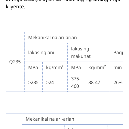
kliyente.
Mekanikal na ari-arian
lakas ng
lakas ng ani
Pagpa
makunat
Q235
MPa
kg/mm²
MPa
kg/mm²
min
375-
≥235
≥24
38-47
26%
460
Mekanikal na ari-arian