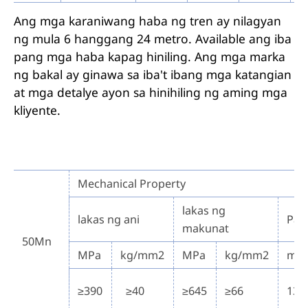
Ang mga karaniwang haba ng tren ay nilagyan
ng mula 6 hanggang 24 metro. Available ang iba
pang mga haba kapag hiniling. Ang mga marka
ng bakal ay ginawa sa iba't ibang mga katangian
at mga detalye ayon sa hinihiling ng aming mga
kliyente.
Mechanical Property
lakas ng
lakas ng ani
Pag
makunat
50Mn
MPa
kg/mm2
MPa
kg/mm2
min
≥390
≥40
≥645
≥66
13