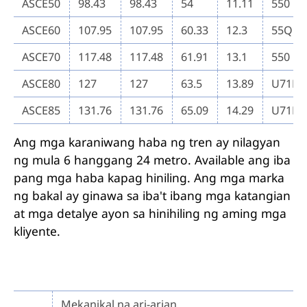
ASCE50
98.43
98.43
54
11.11
550
ASCE60
107.95
107.95
60.33
12.3
55Q
ASCE70
117.48
117.48
61.91
13.1
550
ASCE80
127
127
63.5
13.89
U71M
ASCE85
131.76
131.76
65.09
14.29
U71M
Ang mga karaniwang haba ng tren ay nilagyan
ng mula 6 hanggang 24 metro. Available ang iba
pang mga haba kapag hiniling. Ang mga marka
ng bakal ay ginawa sa iba't ibang mga katangian
at mga detalye ayon sa hinihiling ng aming mga
kliyente.
Mekanikal na ari-arian