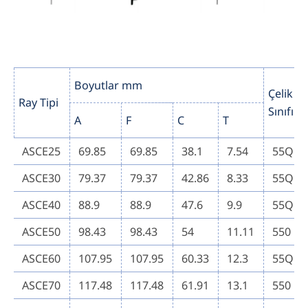
Boyutlar mm
Çelik
Ray Tipi
Sınıfı
A
F
C
T
ASCE25
69.85
69.85
38.1
7.54
55Q
ASCE30
79.37
79.37
42.86
8.33
55Q
ASCE40
88.9
88.9
47.6
9.9
55Q
ASCE50
98.43
98.43
54
11.11
550
ASCE60
107.95
107.95
60.33
12.3
55Q
ASCE70
117.48
117.48
61.91
13.1
550