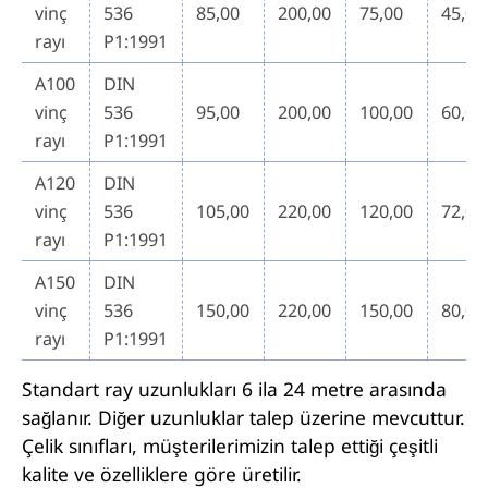
vinç
536
85,00
200,00
75,00
45,00
rayı
P1:1991
A100
DIN
vinç
536
95,00
200,00
100,00
60,00
rayı
P1:1991
A120
DIN
vinç
536
105,00
220,00
120,00
72,00
rayı
P1:1991
A150
DIN
vinç
536
150,00
220,00
150,00
80,00
rayı
P1:1991
Standart ray uzunlukları 6 ila 24 metre arasında
sağlanır. Diğer uzunluklar talep üzerine mevcuttur.
Çelik sınıfları, müşterilerimizin talep ettiği çeşitli
kalite ve özelliklere göre üretilir.