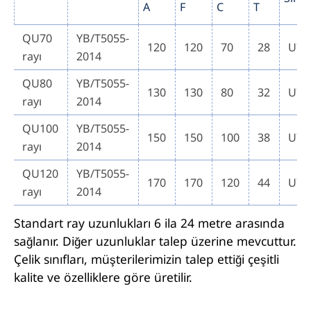
A
F
C
T
QU70
YB/T5055-
120
120
70
28
U7
rayı
2014
QU80
YB/T5055-
130
130
80
32
U7
rayı
2014
QU100
YB/T5055-
150
150
100
38
U7
rayı
2014
QU120
YB/T5055-
170
170
120
44
U7
rayı
2014
Standart ray uzunlukları 6 ila 24 metre arasında
sağlanır. Diğer uzunluklar talep üzerine mevcuttur.
Çelik sınıfları, müşterilerimizin talep ettiği çeşitli
kalite ve özelliklere göre üretilir.