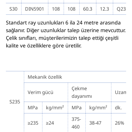
S30
DIN5901
108
108
60.3
12.3
Q235B
Standart ray uzunlukları 6 ila 24 metre arasında
sağlanır. Diğer uzunluklar talep üzerine mevcuttur.
Çelik sınıfları, müşterilerimizin talep ettiği çeşitli
kalite ve özelliklere göre üretilir.
Mekanik özellik
Çekme
Verim gücü
Uzama
dayanımı
S235
MPa
kg/mm²
MPa
kg/mm²
dk.
375-
≥235
≥24
38-47
26%
460