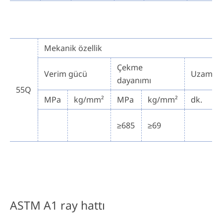
Mekanik özellik
Çekme
Verim gücü
Uzama
dayanımı
55Q
MPa
kg/mm²
MPa
kg/mm²
dk.
≥685
≥69
ASTM A1 ray hattı