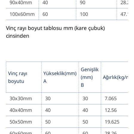
90x40mm
40
90
28.26
100x60mm
60
100
47.1
Vinç rayı boyut tablosu mm (kare çubuk)
cinsinden
Genişlik
Vinç rayı
Yükseklik(mm)
(mm)
Ağırlık(kg/m)
boyutu
A
B
30x30mm
30
30
7.065
40x40mm
40
40
12.56
50x50mm
50
50
19.625
60x60mm
60
60
28.26