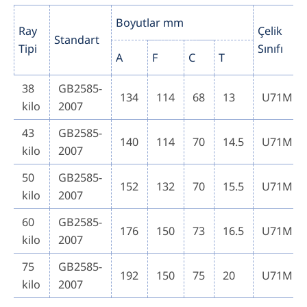
Boyutlar mm
Ray
Çelik
Standart
Tipi
Sınıfı
A
F
C
T
38
GB2585-
134
114
68
13
U71Mn
kilo
2007
43
GB2585-
140
114
70
14.5
U71Mn
kilo
2007
50
GB2585-
152
132
70
15.5
U71Mn
kilo
2007
60
GB2585-
176
150
73
16.5
U71Mn
kilo
2007
75
GB2585-
192
150
75
20
U71Mn
kilo
2007