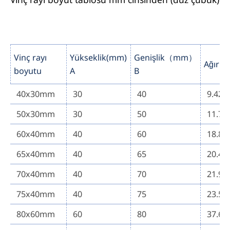
Vinç rayı
Yükseklik(mm)
Genişlik（mm）
Ağırlı
boyutu
A
B
40x30mm
30
40
9.42
50x30mm
30
50
11.77
60x40mm
40
60
18.84
65x40mm
40
65
20.41
70x40mm
40
70
21.98
75x40mm
40
75
23.55
80x60mm
60
80
37.68