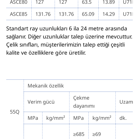
ASCE80
127
127
63.5
13.89
U71M
ASCE85
131.76
131.76
65.09
14.29
U71M
Standart ray uzunlukları 6 ila 24 metre arasında
sağlanır. Diğer uzunluklar talep üzerine mevcuttur.
Çelik sınıfları, müşterilerimizin talep ettiği çeşitli
kalite ve özelliklere göre üretilir.
Mekanik özellik
Çekme
Verim gücü
Uzama
dayanımı
55Q
MPa
kg/mm²
MPa
kg/mm²
dk.
≥685
≥69