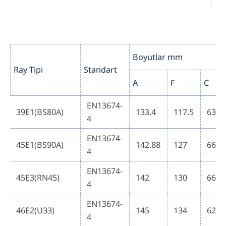
Boyutlar mm
Ray Tipi
Standart
A
F
C
EN13674-
39E1(BS80A)
133.4
117.5
63.5
4
EN13674-
45E1(BS90A)
142.88
127
66.6
4
EN13674-
45E3(RN45)
142
130
66
4
EN13674-
46E2(U33)
145
134
62
4