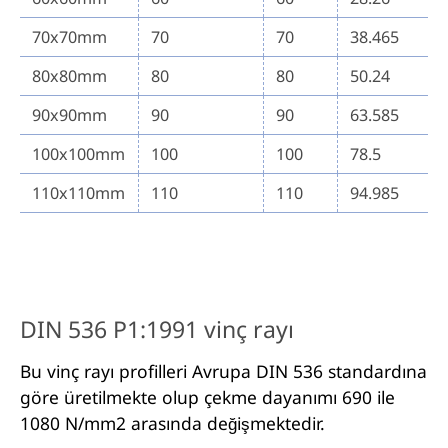
70x70mm
70
70
38.465
80x80mm
80
80
50.24
90x90mm
90
90
63.585
100x100mm
100
100
78.5
110x110mm
110
110
94.985
DIN 536 P1:1991 vinç rayı
Bu vinç rayı profilleri Avrupa DIN 536 standardına
göre üretilmekte olup çekme dayanımı 690 ile
1080 N/mm2 arasında değişmektedir.