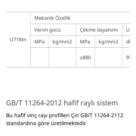
Mekanik Özellik
Verim gücü
Çekme dayanımı
Uza
U71Mn
MPa
kg/mm2
MPa
kg/mm2
dk.
≥880
9%
GB/T 11264-2012 hafif raylı sistem
Bu hafif vinç rayı profilleri Çin GB/T 11264-2112
standardına göre üretilmektedir.