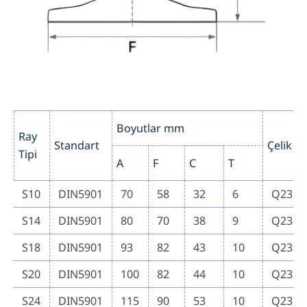
Boyutlar mm
Ray
Standart
Çelik Sın
Tipi
A
F
C
T
S10
DIN5901
70
58
32
6
Q235B
S14
DIN5901
80
70
38
9
Q235B
S18
DIN5901
93
82
43
10
Q235B
S20
DIN5901
100
82
44
10
Q235B
S24
DIN5901
115
90
53
10
Q235B