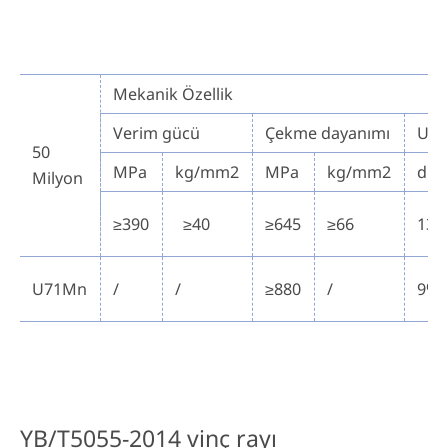
Mekanik Özellik
Verim gücü
Çekme dayanımı
Uz
50
MPa
kg/mm2
MPa
kg/mm2
dk.
Milyon
≥390
≥40
≥645
≥66
13
U71Mn
/
/
≥880
/
9%
YB/T5055-2014 vinç rayı