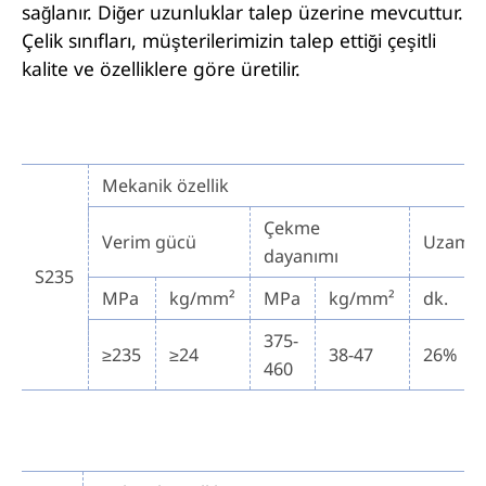
sağlanır. Diğer uzunluklar talep üzerine mevcuttur.
Çelik sınıfları, müşterilerimizin talep ettiği çeşitli
kalite ve özelliklere göre üretilir.
Mekanik özellik
Çekme
Verim gücü
Uzama
dayanımı
S235
MPa
kg/mm²
MPa
kg/mm²
dk.
375-
≥235
≥24
38-47
26%
460