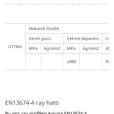
Mekanik Özellik
Verim gücü
Çekme dayanımı
Uza
U71Mn
MPa
kg/mm2
MPa
kg/mm2
dk.
≥880
9%
EN13674-4 ray hattı
Bu vinç ray profilleri Avrupa EN13674-4