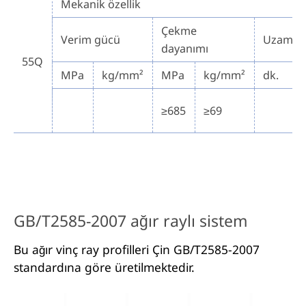
Mekanik özellik
Çekme
Verim gücü
Uzama
dayanımı
55Q
MPa
kg/mm²
MPa
kg/mm²
dk.
≥685
≥69
GB/T2585-2007 ağır raylı sistem
Bu ağır vinç ray profilleri Çin GB/T2585-2007
standardına göre üretilmektedir.