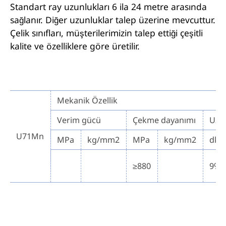
Standart ray uzunlukları 6 ila 24 metre arasında
sağlanır. Diğer uzunluklar talep üzerine mevcuttur.
Çelik sınıfları, müşterilerimizin talep ettiği çeşitli
kalite ve özelliklere göre üretilir.
Mekanik Özellik
Verim gücü
Çekme dayanımı
Uza
U71Mn
MPa
kg/mm2
MPa
kg/mm2
dk.
≥880
9%