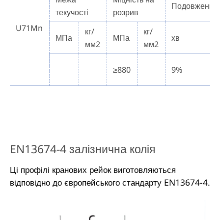
Подовження
текучості
розрив
U71Mn
кг/
кг/
МПа
МПа
хв
мм2
мм2
≥880
9%
EN13674-4 залізнична колія
Ці профілі кранових рейок виготовляються
відповідно до європейського стандарту EN13674-4.