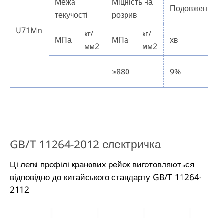
Межа
Міцність на
Подовження
текучості
розрив
U71Mn
кг/
кг/
МПа
МПа
хв
мм2
мм2
≥880
9%
GB/T 11264-2012 електричка
Ці легкі профілі кранових рейок виготовляються
відповідно до китайського стандарту GB/T 11264-
2112