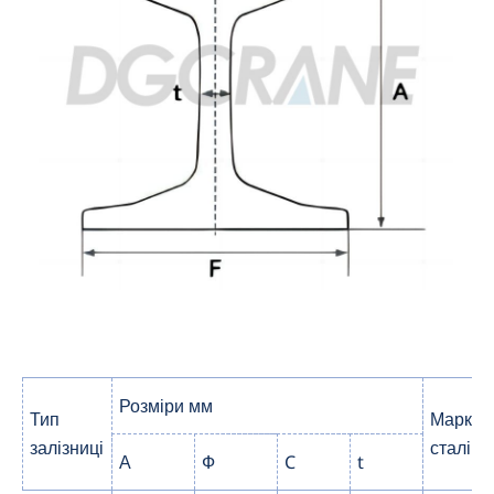
Розміри мм
Тип
Марка
залізниці
сталі
А
Ф
C
t