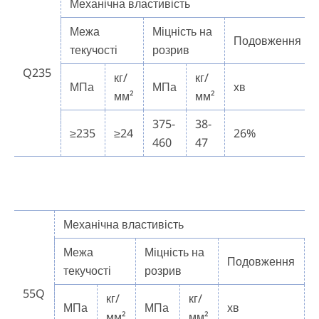
Механічна властивість
Межа
Міцність на
Подовження
текучості
розрив
Q235
кг/
кг/
МПа
МПа
хв
мм²
мм²
375-
38-
≥235
≥24
26%
460
47
Механічна властивість
Межа
Міцність на
Подовження
текучості
розрив
55Q
кг/
кг/
МПа
МПа
хв
мм²
мм²