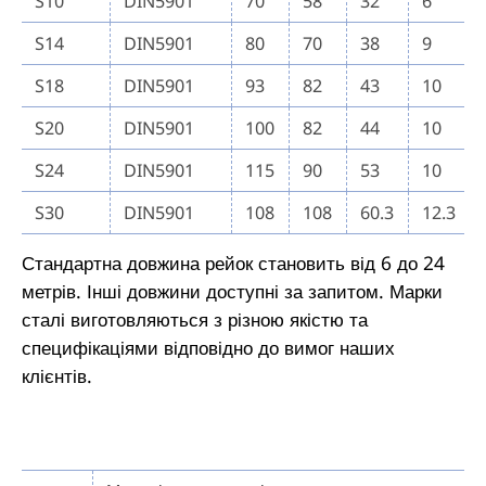
S10
DIN5901
70
58
32
6
S14
DIN5901
80
70
38
9
S18
DIN5901
93
82
43
10
S20
DIN5901
100
82
44
10
S24
DIN5901
115
90
53
10
S30
DIN5901
108
108
60.3
12.3
Стандартна довжина рейок становить від 6 до 24
метрів. Інші довжини доступні за запитом. Марки
сталі виготовляються з різною якістю та
специфікаціями відповідно до вимог наших
клієнтів.