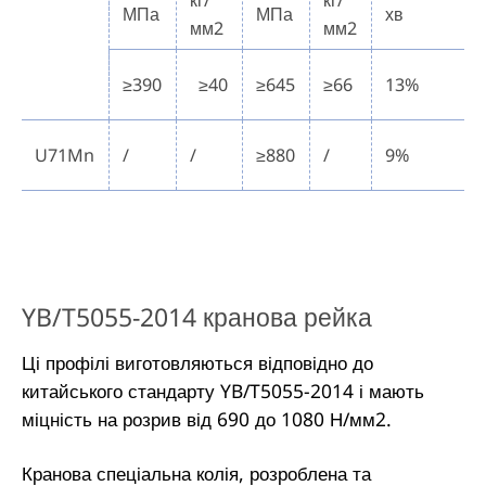
кг/
кг/
МПа
МПа
хв
мм2
мм2
≥390
≥40
≥645
≥66
13%
U71Mn
/
/
≥880
/
9%
YB/T5055-2014 кранова рейка
Ці профілі виготовляються відповідно до
китайського стандарту YB/T5055-2014 і мають
міцність на розрив від 690 до 1080 Н/мм2.
Кранова спеціальна колія, розроблена та