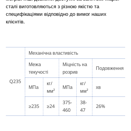
сталі виготовляються з різною якістю та
специфікаціями відповідно до вимог наших
клієнтів.
Механічна властивість
Межа
Міцність на
Подовження
текучості
розрив
Q235
кг/
кг/
МПа
МПа
хв
мм²
мм²
375-
38-
≥235
≥24
26%
460
47