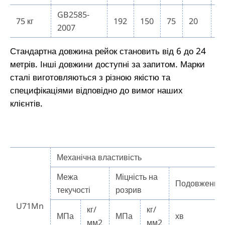
GB2585-
75 кг
192
150
75
20
U
2007
Стандартна довжина рейок становить від 6 до 24
метрів. Інші довжини доступні за запитом. Марки
сталі виготовляються з різною якістю та
специфікаціями відповідно до вимог наших
клієнтів.
Механічна властивість
Межа
Міцність на
Подовження
текучості
розрив
U71Mn
кг/
кг/
МПа
МПа
хв
мм2
мм2