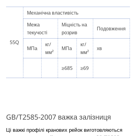
Механічна властивість
Межа
Міцність на
Подовження
текучості
розрив
55Q
кг/
кг/
МПа
МПа
хв
мм²
мм²
≥685
≥69
GB/T2585-2007 важка залізниця
Ці важкі профілі кранових рейок виготовляються