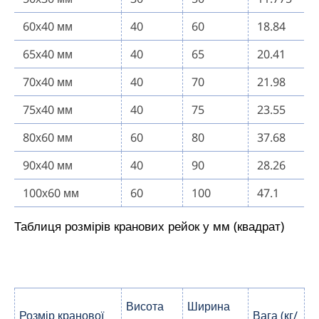
60х40 мм
40
60
18.84
65х40 мм
40
65
20.41
70х40 мм
40
70
21.98
75х40 мм
40
75
23.55
80х60 мм
60
80
37.68
90х40 мм
40
90
28.26
100х60 мм
60
100
47.1
Таблиця розмірів кранових рейок у мм (квадрат)
Висота
Ширина
Розмір кранової
Вага (кг/