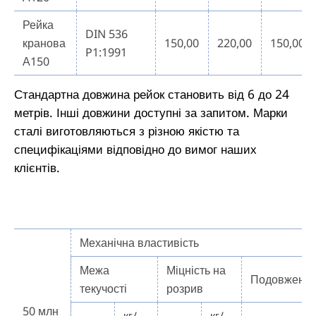
Рейка
DIN 536
кранова
150,00
220,00
150,00
P1:1991
А150
Стандартна довжина рейок становить від 6 до 24
метрів. Інші довжини доступні за запитом. Марки
сталі виготовляються з різною якістю та
специфікаціями відповідно до вимог наших
клієнтів.
Механічна властивість
Межа
Міцність на
Подовженн
текучості
розрив
50 млн