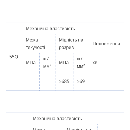
Механічна властивість
Межа
Міцність на
Подовження
текучості
розрив
55Q
кг/
кг/
МПа
МПа
хв
мм²
мм²
≥685
≥69
Механічна властивість
Межа
Міцність на