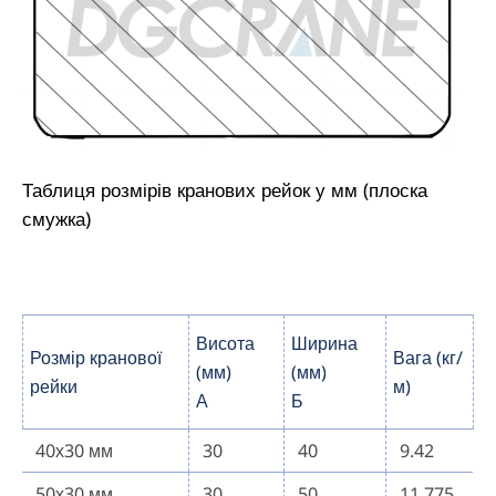
Таблиця розмірів кранових рейок у мм (плоска
смужка)
Висота
Ширина
Розмір кранової
Вага (кг/
(мм)
(мм)
рейки
м)
А
Б
40х30 мм
30
40
9.42
50х30 мм
30
50
11.775