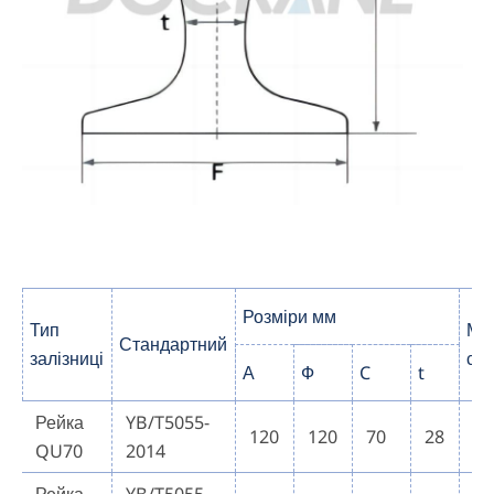
Розміри мм
Тип
Ма
Стандартний
залізниці
ста
А
Ф
C
t
Рейка
YB/T5055-
120
120
70
28
U
QU70
2014
Рейка
YB/T5055-