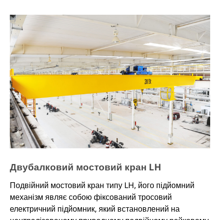
візка, кранового механізму, електричної системи та
інших основних частин. Кран, що працює на
відкритому повітрі, також оснащений рейковим
затискачем, анкерним пристроєм, пристроєм
анкерного троса, анемометром та іншими пристроями.
Двубалковий мостовий кран LH
Подвійний мостовий кран типу LH, його підйомний
механізм являє собою фіксований тросовий
електричний підйомник, який встановлений на