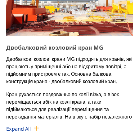
Двобалковий козловий кран MG
Двобалкові козлові крани MG підходять для кранів, які
працюють у приміщенні або на відкритому повітрі, а
підйомним пристроєм є гак. Основна балкова
конструкція крана - двобалковий козловий кран.
Кран рухається поздовжньо по колії візка, а візок
переміщається вбік на козлі крана, а гаки
підіймаються для реалізації переміщення та
перекидання матеріалів. На візку є набір незалежного
підйомного механізму.
Expand All
Кран складається з козлової сталевої конструкції,