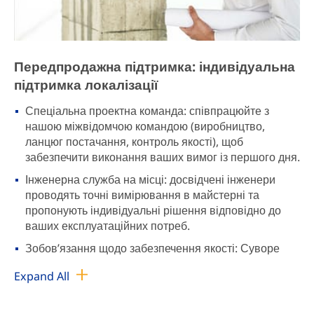
Передпродажна підтримка: індивідуальна
підтримка локалізації
Спеціальна проектна команда: співпрацюйте з
нашою міжвідомчою командою (виробництво,
ланцюг постачання, контроль якості), щоб
забезпечити виконання ваших вимог із першого дня.
Інженерна служба на місці: досвідчені інженери
проводять точні вимірювання в майстерні та
пропонують індивідуальні рішення відповідно до
ваших експлуатаційних потреб.
Зобов’язання щодо забезпечення якості: Суворе
впровадження «Системи вето на якість» і
Expand All
багаторівневі інспекції для гарантування
виробничих стандартів.