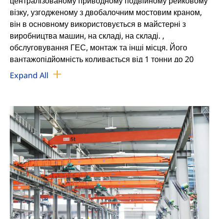
централізованому приводному подвійному рейковому
візку, узгодженому з двобалочним мостовим краном,
він в основному використовується в майстерні з
виробництва машин, на складі, на складі. ,
обслуговування ГЕС, монтаж та інші місця. Його
вантажопідйомність коливається від 1 тонни до 20
тонн, робочий клас А3-А5.
Expand All