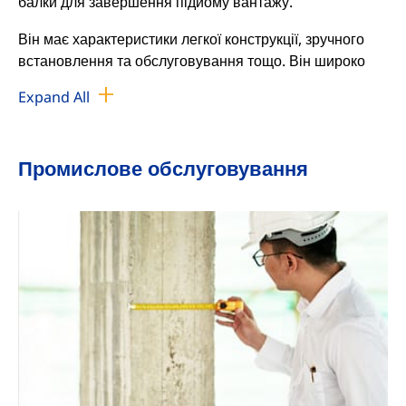
балки для завершення підйому вантажу.
Він має характеристики легкої конструкції, зручного
встановлення та обслуговування тощо. Він широко
використовується у виробничих цехах, складах та
Expand All
вантажних майданчиках та інших місцях. Проліт 3-16
м (нестандартний дизайн може бути виготовлений
відповідно до вимог користувача), робочий рівень A3-
Промислове обслуговування
A5, а температура робочого середовища -25℃-40℃.