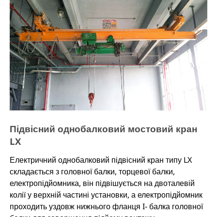
вибухонебезпечних і корозійних середовищ.
Підвісний однобалковий мостовий кран
LX
Електричний однобалковий підвісний кран типу LX
складається з головної балки, торцевої балки,
електропідйомника, він підвішується на двоталевій
колії у верхній частині установки, а електропідйомник
проходить уздовж нижнього фланця I- балка головної