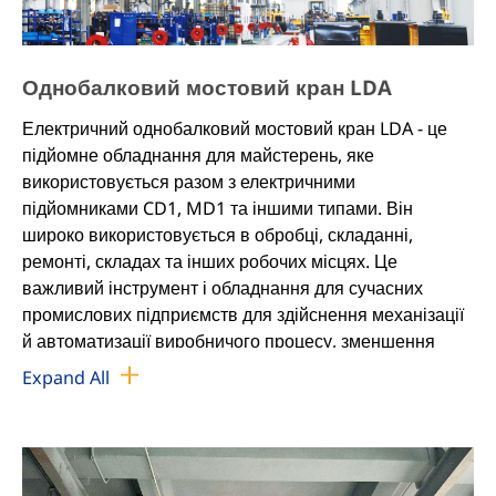
Однобалковий мостовий кран LDA
Електричний однобалковий мостовий кран LDA - це
підйомне обладнання для майстерень, яке
використовується разом з електричними
підйомниками CD1, MD1 та іншими типами. Він
широко використовується в обробці, складанні,
ремонті, складах та інших робочих місцях. Це
важливий інструмент і обладнання для сучасних
промислових підприємств для здійснення механізації
й автоматизації виробничого процесу, зменшення
важкої ручної праці, підвищення продуктивності праці.
Expand All
Електричний однобалковий кран LDA підходить для
роботи в умовах робочого класу A3～A4, температура
робочого середовища -25℃～+40℃, відносна
вологість ≤85% і відсутність легкозаймистих,