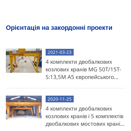
Орієнтація на закордонні проекти
2021-03-23
4 комплекти двобалкових
козлових кранів MG 50T/15T-
S:13,5M A5 європейського
типу (китайська конфігурація)
експортуються до Кенії
2020-11-25
4 комплекти двобалкових
козлових кранів і 5 комплектів
двобалкових мостових кранів