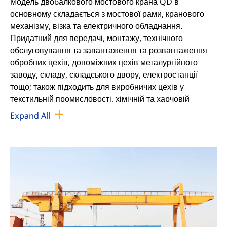
Модель двобалкового мостового крана QD в
основному складається з мостової рами, кранового
механізму, візка та електричного обладнання.
Придатний для передачі, монтажу, технічного
обслуговування та завантаження та розвантаження
обробних цехів, допоміжних цехів металургійного
заводу, складу, складського двору, електростанції
тощо; також підходить для виробничих цехів у
текстильній промисловості, хімічній та харчовій
промисловості. Його робочий рівень можна розділити
Expand All
на легкий, середній і важкий за частотою
використання. Температура робочого середовища
-25°C-40°C, забороняється використовувати його в
середовищі легкозаймистих, вибухонебезпечних та
корозійних середовищ.