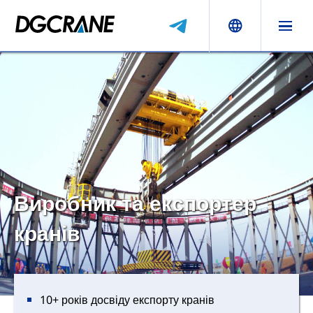
Виробник та експортер
кранів
10+ років досвіду експорту кранів