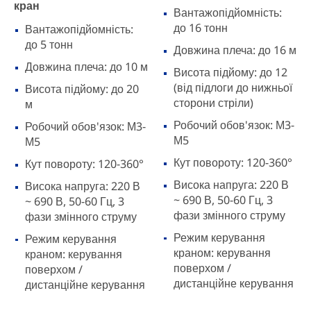
кран
Вантажопідйомність:
до 16 тонн
Вантажопідйомність:
до 5 тонн
Довжина плеча: до 16 м
Довжина плеча: до 10 м
Висота підйому: до 12
(від підлоги до нижньої
Висота підйому: до 20
сторони стріли)
м
Робочий обов'язок: М3-
Робочий обов'язок: М3-
М5
М5
Кут повороту: 120-360°
Кут повороту: 120-360°
Висока напруга: 220 В
Висока напруга: 220 В
~ 690 В, 50-60 Гц, 3
~ 690 В, 50-60 Гц, 3
фази змінного струму
фази змінного струму
Режим керування
Режим керування
краном: керування
краном: керування
поверхом /
поверхом /
дистанційне керування
дистанційне керування