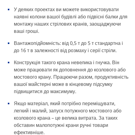
У деяких проектах ви можете використовувати
наявні колони вашої будівлі або підвісні балки для
монтажу наших стрілових кранів, заощаджуючи
ваші гроші.
Вантажопідйомність: від 0,5 т до 5 т стандартна і
до 16 т в залежності від розмаху і серії стріли.
Конструкція такого крана невелика і гнучка. Він
може працювати як доповнення до козлового або
мостового крану. Працюючи разом, продуктивність
вашої майстерні може в кінцевому підсумку
підвищитися до максимуму.
Якщо матеріал, який потрібно переміщувати,
легкий і малий, запуск потужного мостового або
козлового крана – це велика витрата. За таких
обставин малопотужні крани ручні товари
ефективніше.