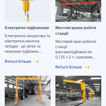
Електричні підйомники
Мостові крани робочі
станції
Електрична ланцюгова та
електрична канатна
Мостовий кран робочої
лебідка - це легке та
станції
невелике підйомне
вантажопідйомністю
обладнання, яке можна
0,125 т-2 т і широким
Вчіться
Більше
використовувати окремо
спектром застосування.
Вчіться
Більше
або встановлювати на
Найбільшою перевагою
підйомному
мостового крану
однобалковому крані,
Workstation нашої
мостовому крані,
компанії є те, що його
козловому та стріловому
можна легко розширити
крані.
та адаптувати до нових
вимог у будь-який
момент, а також він може