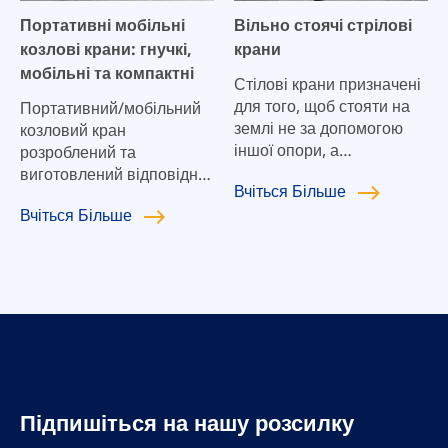
розвиватися разом із
Портативні мобільні
Вільно стоячі стрілові
вашим бізнесом.
козлові крани: гнучкі,
крани
мобільні та компактні
Стілові крани призначені
для того, щоб стояти на
Портативний/мобільний
землі не за допомогою
козловий кран
іншої опори, а
розроблений та
самостійно. Він
виготовлений відповідно
Вчіться
Більше
складається з поворотної
до національного
Вчіться
Більше
вертикальної колони та
стандарту JB/T5663-2008.
горизонтальної стріли, що
Він підходить для
підтримує навантаження.
виготовлення форм,
Ми покладаємося не на
авторемонтних заводів,
низьку ціну на стрілові
шахт, будівельних
крани, а на високу якість
майданчиків та випадків,
окремо стоячих стрілових
коли потрібний підйом.
кранів, щоб перемогти,
Особливо підходить для
щоб досягти зростання
рівних поверхонь,
нашої компанії.
складів, логістичних
Підпишіться на нашу розсилку
центрів, виробничих