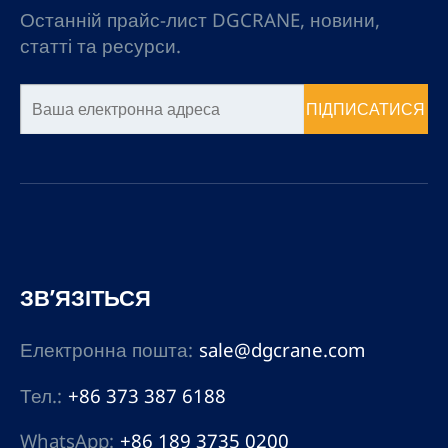
цехів, випробувальних
Останній прайс-лист DGCRANE, новини,
кімнат, чистих приміщень
статті та ресурси.
тощо. За допомогою
електричних або ручних
підйомників реалізується
ПІДПИСАТИСЯ
підйомна техніка. Це
може скоротити робочу
силу, зменшити витрати
на виробництво та
експлуатацію, а також
підвищити ефективність
роботи.
ЗВ’ЯЗІТЬСЯ
Електронна пошта:
sale@dgcrane.com
Тел.:
+86 373 387 6188
WhatsApp:
+86 189 3735 0200