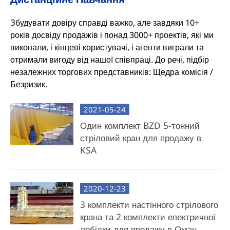
Збудувати довіру справді важко, але завдяки 10+
років досвіду продажів і понад 3000+ проектів, які ми
виконали, і кінцеві користувачі, і агенти виграли та
отримали вигоду від нашої співпраці. До речі, підбір
незалежних торгових представників: Щедра комісія /
Безризик.
2021-05-24
Один комплект BZD 5-тонний
стріловий кран для продажу в
KSA
2020-12-23
3 комплекти настінного стрілового
крана та 2 комплекти електричної
лебідки для продажу в Оман