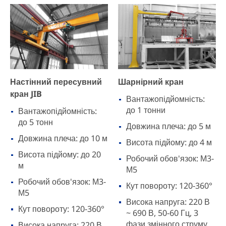
Настінний пересувний
Шарнірний кран
кран JIB
Вантажопідйомність:
до 1 тонни
Вантажопідйомність:
до 5 тонн
Довжина плеча: до 5 м
Довжина плеча: до 10 м
Висота підйому: до 4 м
Висота підйому: до 20
Робочий обов'язок: М3-
м
М5
Робочий обов'язок: М3-
Кут повороту: 120-360°
М5
Висока напруга: 220 В
Кут повороту: 120-360°
~ 690 В, 50-60 Гц, 3
фази змінного струму
Висока напруга: 220 В