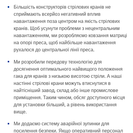
Більшість конструкторів стрілових кранів не
сприймають всерйоз негативний вплив
навантаження поза центром на якість стрілових
кранів. Щоб усунути проблеми з нецентральним
навантаженням, ми розробляємо ковзання матриці
на опорі преса, щоб найбільше навантаження
рухалося до центральної лінії преса.
Ми розробили передову технологію для
досягнення оптимального найвищого положення
гака для кранів з низькою висотою стріли. А наші
настінні стрілові крани можуть втиснутися в
найтісніший завод, склад або інше промислове
приміщення. Таким чином, обсяг доступного місця
для установки більший, а рівень використання
вище.
Ми додаємо систему аварійної зупинки для
посилення безпеки. Якщо оперативний персонал