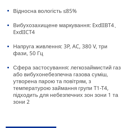
Відносна вологість ≤85%
Вибухозахищене маркування: ExdIIBT4、
ExdIICT4
Напруга живлення: 3P, AC, 380 V, три
фази, 50 Гц
Сфера застосування: легкозаймистий газ
або вибухонебезпечна газова суміш,
утворена парою та повітрям, з
температурою займання групи T1-T4,
підходить для небезпечних зон зони 1 та
зони 2