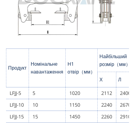
Найбільший
Номінальне
H1
розмір（мм）
Продукт
навантаження
отвір（мм）
Х
Л
LFJJ-5
5
1020
2112
2400
LFJJ-10
10
1150
2240
2670
LFJJ-15
15
1450
2260
2910