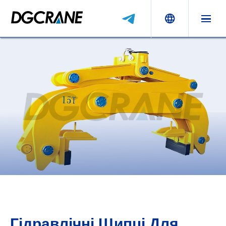
Гідравлічні Щипці Для