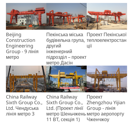
Beijing
Пекінська міська
Проект Пекінської
Construction
будівельна група,
теплоелектростан
Engineering
другий
ції
Group - 9 лінія
інженерний
метро
підрозділ – проект
метро Дасін
China Railway
China Railway
Проект
Sixth Group Co.,
Sixth Group Co.,
Zhengzhou Yijian
Ltd. Чендуська
Ltd. (Проект лінії
Group - лінія
лінія метро 3
метро Шеньчжень
метро аеропорту
11 BT, секція 1)
Чженчжоу