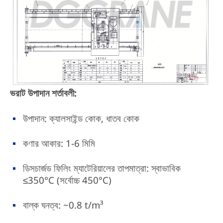
ভরাট উপাদান শর্তাবলী:
উপাদান: ক্যালসাইন্ড কোক, ধাতব কোক
কণার আকার: 1-6 মিমি
ডিসচার্জড ফিলিং ম্যাটেরিয়ালের তাপমাত্রা: স্বাভাবিক
≤350°C (সর্বোচ্চ 450°C)
বাল্ক ঘনত্ব: ~0.8 t/m³