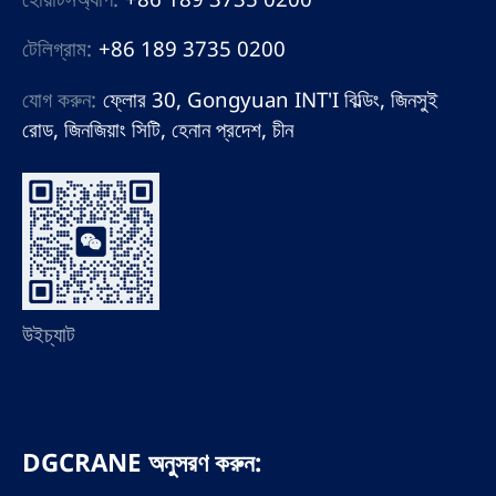
টেলিগ্রাম:
+86 189 3735 0200
যোগ করুন:
ফ্লোর 30, Gongyuan INT'I বিল্ডিং, জিনসুই
রোড, জিনজিয়াং সিটি, হেনান প্রদেশ, চীন
উইচ্যাট
DGCRANE অনুসরণ করুন: