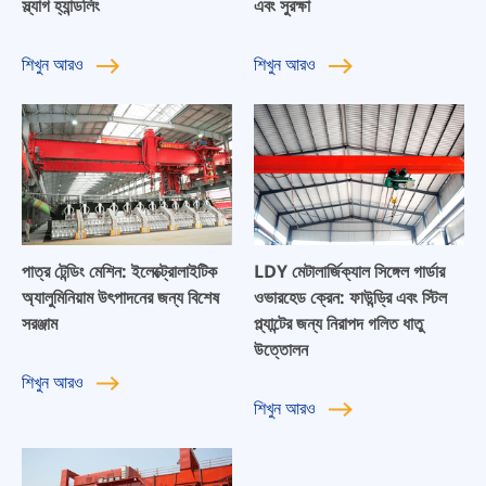
স্ল্যাগ হ্যান্ডলিং
এবং সুরক্ষা
শিখুন
আরও
শিখুন
আরও
পাত্র টেন্ডিং মেশিন: ইলেক্ট্রোলাইটিক
LDY মেটালার্জিক্যাল সিঙ্গেল গার্ডার
অ্যালুমিনিয়াম উৎপাদনের জন্য বিশেষ
ওভারহেড ক্রেন: ফাউন্ড্রি এবং স্টিল
সরঞ্জাম
প্ল্যান্টের জন্য নিরাপদ গলিত ধাতু
উত্তোলন
শিখুন
আরও
শিখুন
আরও