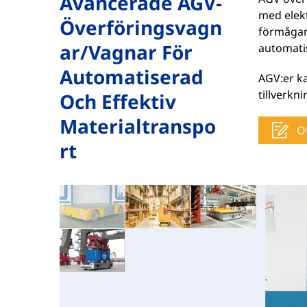
Avancerade AGV-
med elek
Överföringsvagn
förmågan 
Ar/vagnar För
automatis
Automatiserad
AGV:er ka
tillverkn
Och Effektiv
Materialtranspo
O
Rt