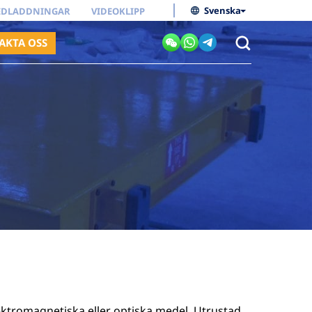
Svenska
EDLADDNINGAR
VIDEOKLIPP
AKTA OSS
ktromagnetiska eller optiska medel. Utrustad