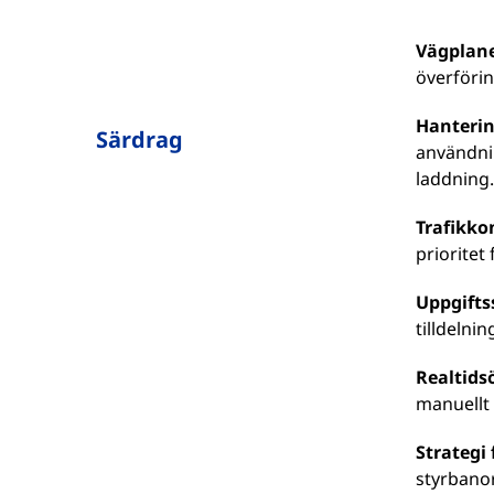
Vägplane
överförin
Hanterin
Särdrag
användni
laddning.
Trafikkon
prioritet
Uppgift
tilldelni
Realtids
manuellt 
Strategi 
styrbanor