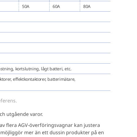
50A
60A
80A
ing, kortslutning, lågt batteri, etc.
torer, effektkontaktorer, batterimätare,
eferens.
h utgående varor.
 av flera AGV-överföringsvagnar kan justera
t möjliggör mer än ett dussin produkter på en