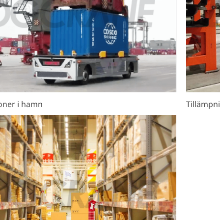
ioner i hamn
Tillämpni