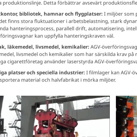
 produktionslinje. Detta förbättrar avsevärt produktionsfl
kontor, bibliotek, hamnar och flygplatser:
I miljöer som 
det finns stora fluktuationer i arbetsbelastning, stark dyn
nda hanteringsprocess, parallell drift, automatisering, intell
föringsvagnar kan uppfylla hanteringskraven väl.
k, läkemedel, livsmedel, kemikalier:
AGV-överföringsvagn
medel, livsmedel och kemikalier som har särskilda krav på r
a cigarettföretag använder laserstyrda AGV-överföringsva
iga platser och speciella industrier:
I filmlager kan AGV-öve
sportera material och halvfabrikat i mörka miljöer.