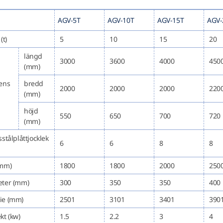
AGV-5T
AGV-10T
AGV-15T
AGV-
(t)
5
10
15
20
längd
3000
3600
4000
450
(mm)
ens
bredd
2000
2000
2000
220
(mm)
höjd
550
650
700
720
(mm)
sstålplåttjocklek
6
6
8
8
(mm)
1800
1800
2000
250
eter (mm)
300
350
350
400
ie (mm)
2501
3101
3401
390
kt (kw)
1.5
2.2
3
4