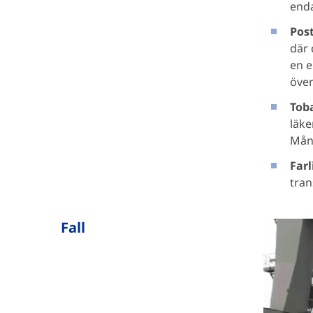
enda
Post
där 
en e
över
Toba
läke
Mång
Farl
tran
Fall