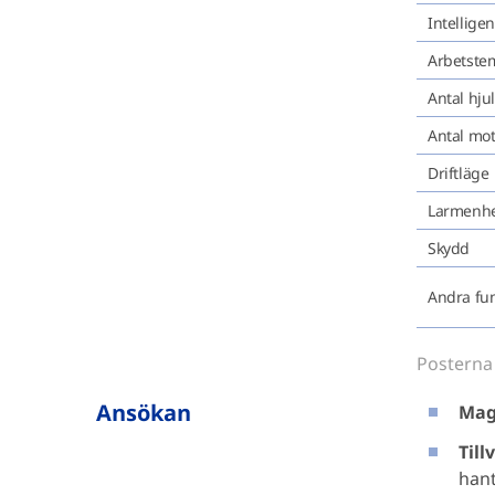
Intellige
Arbetste
Antal hjul
Antal mot
Driftläge
Larmenh
Skydd
Andra fu
Posterna 
Ansökan
Mag
Till
hant