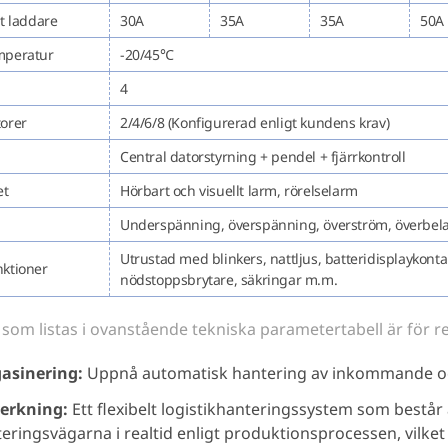
nt laddare
30A
35A
35A
50A
mperatur
-20/45℃
4
orer
2/4/6/8 (Konfigurerad enligt kundens krav)
Central datorstyrning + pendel + fjärrkontroll
et
Hörbart och visuellt larm, rörelselarm
Underspänning, överspänning, överström, överbelastn
Utrustad med blinkers, nattljus, batteridisplaykontak
nktioner
nödstoppsbrytare, säkringar m.m.
som listas i ovanstående tekniska parametertabell är för r
asinering:
Uppnå automatisk hantering av inkommande oc
verkning:
Ett flexibelt logistikhanteringssystem som består
eringsvägarna i realtid enligt produktionsprocessen, vilke