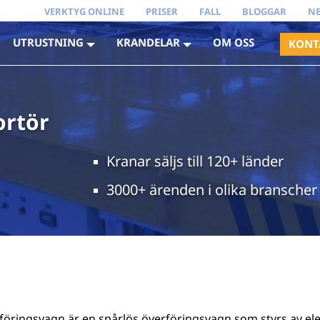
VERKTYG ONLINE
PRISER
FALL
BLOGGAR
N
UTRUSTNING
KRANDELAR
OM OSS
KONT
ortör
Kranar säljs till 120+ länder
3000+ ärenden i olika branscher
öringsvagn är en spårlös överföringsvagn som styrs av ele