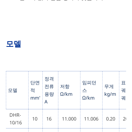
모델
정격
단면
임피던
표준
전류
저항
무게
모델
적
스
궤도
용량
Ω/km
kg/m
mm'
Ω/km
궤간
A
DHR-
10
16
11.000
11.006
0.20
200
10/16