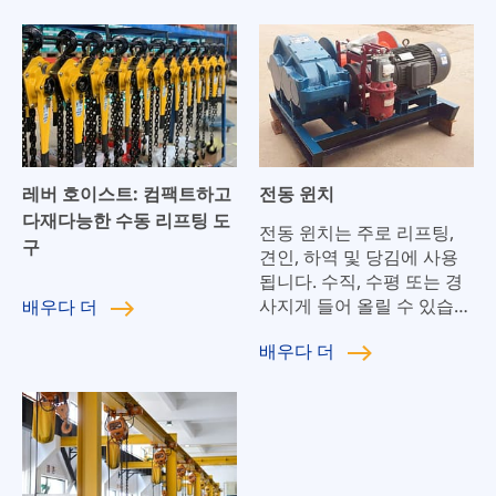
지 보수 및 높은 비용 성능.
레버 호이스트: 컴팩트하고
전동 윈치
다재다능한 수동 리프팅 도
전동 윈치는 주로 리프팅,
구
견인, 하역 및 당김에 사용
됩니다. 수직, 수평 또는 경
사지게 들어 올릴 수 있습니
배우다
더
다.
배우다
더