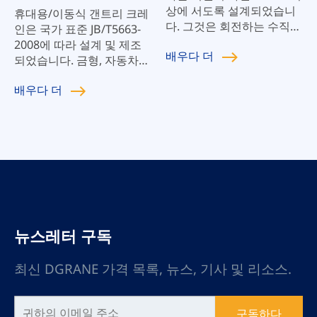
상에 서도록 설계되었습니
휴대용/이동식 갠트리 크레
다. 그것은 회전하는 수직
인은 국가 표준 JB/T5663-
기둥과 수평 하중 지지 붐으
2008에 따라 설계 및 제조
배우다
더
로 구성됩니다. 우리는 우리
되었습니다. 금형, 자동차
회사의 성장을 달성하기 위
수리 공장, 광산, 건설 현장
해 승리하기 위해 낮은 지브
배우다
더
및 리프팅이 필요한 경우 제
크레인 가격이 아니라 높은
조에 적합합니다. 평지, 창
품질의 독립형 지브 크레인
고, 물류 센터, 생산 작업장,
에 의존합니다.
시험실, 청정실 등에 특히
적합합니다. 전기 또는 수동
호이스트를 통해 호이스트
기계가 실현됩니다. 인력을
줄이고 생산 및 운영 비용을
절감하며 작업 효율성을 향
상시킬 수 있습니다.
뉴스레터 구독
최신 DGRANE 가격 목록, 뉴스, 기사 및 리소스.
구독하다