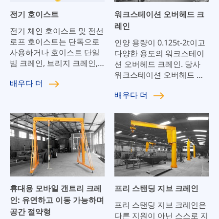
전기 호이스트
워크스테이션 오버헤드 크
레인
전기 체인 호이스트 및 전선
로프 호이스트는 단독으로
인양 용량이 0.125t-2t이고
사용하거나 호이스트 단일
다양한 용도의 워크스테이
빔 크레인, 브리지 크레인,
션 오버헤드 크레인. 당사
갠트리 크레인 및 지브 크레
워크스테이션 오버헤드 크
배우다
더
인에 설치할 수 있는 가볍고
레인의 가장 큰 장점은 언제
배우다
더
작은 리프팅 장비입니다.
든지 새로운 요구 사항에 쉽
게 확장 및 적용할 수 있으
며 귀하의 비즈니스와 함께
발전할 수 있다는 것입니다.
휴대용 모바일 갠트리 크레
프리 스탠딩 지브 크레인
인: 유연하고 이동 가능하며
프리 스탠딩 지브 크레인은
공간 절약형
다른 지원이 아닌 스스로 지