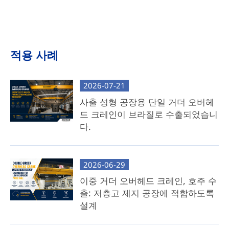
패키지, 두 가지 맞춤형 솔루션을 제공합니다.
완벽한 오버헤드 크레인 패키지
전체 시스템 제공: 사전 조립된 트롤리, 크로스 거
적용 사례
더, 엔드 트럭, 전기 시스템 및 모든 필수 구성 요소
가 포함됩니다.
2026-07-21
공장에서 테스트된 신뢰성: 운영 준비 상태를 보장
사출 성형 공장용 단일 거더 오버헤
하기 위해 당사 시설에서 완벽하게 조립되고 엄격한
드 크레인이 브라질로 수출되었습니
테스트를 거쳤습니다.
다.
간편한 설치: 운송을 위해 분해한 후, 현장에서 최소
한의 노력으로 빠르게 다시 설치할 수 있습니다.
2026-06-29
가장 적합한 대상: 편의성, 시간 절약, 번거로움 없
이중 거더 오버헤드 크레인, 호주 수
는 배포를 우선시하는 고객.
출: 저층고 제지 공장에 적합하도록
설계
구성품 오버헤드 크레인 패키지