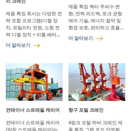
리 크레인
제품 특징 벡터 주파수 변
제품 특징 회사는 다양한 전
환, 전력 피드백, 토크 균형
력 조합 프로그램(디젤 장
제어 기술, 에너지 절약 및
치, 유틸리티 전원, 소형 전
환경 보호, 편리하고 효율적
력 디젤 장치 + 리튬 배터
입니다. 분산 버스 제어, 광
더 알아보기
리), 에너지 절약 및 환경 보
섬유 통신, 간섭 방지, 높은
더 알아보기
호를 제공합니다. 표준 양방
안정성; CMS 지능형 서비스
향 유연한 저항 흔들림 방지
관리 시스템, 장비의 각 작
시스템, 옵션 다기능 주파수
동 상태를 실시간으로 모니
변환 흔들림 방지 마이크로
터링합니다. 자동 결함 감지
시스템 및 전자 흔들림 방지
및 실시간 데이터 표시 기
시스템, 흔들림 방지 효과가
술, 안전하고 신뢰할 수 있
뛰어나고 유지 관리가 쉽고
습니다. 전면 […]
컨테이너의 흔들림 방지가
향상됩니다. CMS 지능형
컨테이너 스트래들 캐리어
항구 포털 크레인
[…]
컨테이너 스트래들 캐리어
4링크 포털 하버 크레인 제
(약칭 스트래들 캐리어)는
품 특징 그랩 로프 안정화