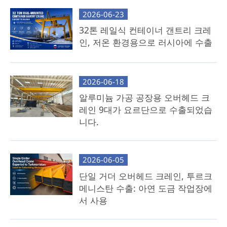
제외 사항: 크로스 거더(고객이 현지에서 조달해야
2026-06-23
함).
32톤 레일식 컨테이너 갠트리 크레
주요 이점:
인, 저온 환경용으로 러시아에 수출
운송 비용 절감: 부피가 큰 크로스 거더 운송 비
용을 없애세요.
2026-06-18
현지 유연성: 우리는 현지 크로스 거더 제작을
알루미늄 가공 공장용 오버헤드 크
위한 세부적인 엔지니어링 도면, 3D 모델 및 단
레인 9대가 요르단으로 수출되었습
계별 지침을 제공합니다.
니다.
가장 적합한 대상: 현지 철강 자원이나 제조 역량을
활용할 수 있고 비용에 민감한 고객.
2026-06-05
단일 거더 오버헤드 크레인, 투르크
메니스탄 수출: 아연 도금 작업장에
서 사용