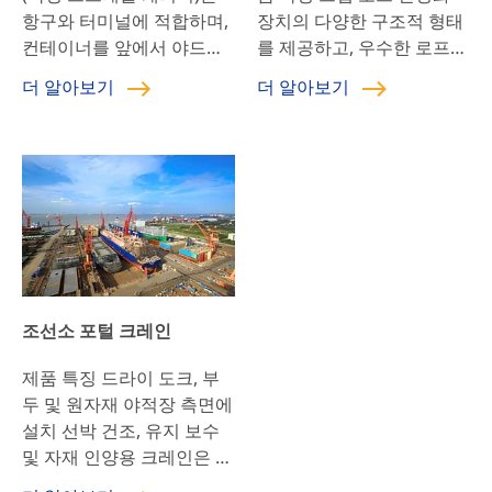
항구와 터미널에 적합하며,
장치의 다양한 구조적 형태
컨테이너를 앞에서 야드로
를 제공하고, 우수한 로프
운송하거나 야드에서 준컨
안정화 효과를 제공하며, 스
더 알아보기
더 알아보기
테이너를 운송하여 운송, 취
프레더의 스윙을 크게 억제
급 및 적재 및 하역하는 데
합니다. 높은 제어 정밀도와
적합합니다. 고무 타이어로
우수한 시너지 효과를 갖춘
지지되며, 종종 디젤 발전기
이중 기계 시너지 작동 기
또는 배터리 + 소형 발전기
술; 붐의 힌지 지점이 위쪽
세트 하이브리드 전원으로
으로 이동하여 와이어 로프
구동됩니다. 그것은 […]
권선을 실현하고 […
조선소 포털 크레인
제품 특징 드라이 도크, 부
두 및 원자재 야적장 측면에
설치 선박 건조, 유지 보수
및 자재 인양용 크레인은 레
일 위에서 주행하여 도크 및