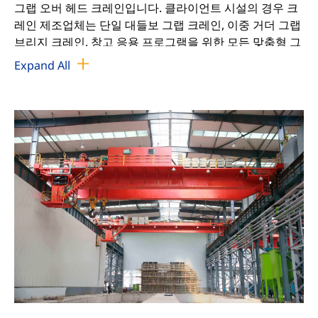
그랩 오버 헤드 크레인입니다. 클라이언트 시설의 경우 크
레인 제조업체는 단일 대들보 그랩 크레인, 이중 거더 그랩
브리지 크레인, 창고 응용 프로그램을 위한 모든 맞춤형 그
랩 버킷 크레인을 제공할 수 있습니다.
Expand All
제품 특징:
이 크레인은 중장비이며 작업 의무는 A6입니다.
운전실에 들어가는 입구는 끝 입구, 측면 입구 및 상단 입
구로 나뉩니다.
크레인 정격 리프팅 용량에는 그래브 중량이 포함됩니
다.
Grab의 열린 방향은 메인 빔과 평행과 수직으로 나뉩니
다.
그랩은 다른 작업 의무 및 재료에 따라 이중 또는 4개의
와이어 로프, 기계식 또는 전기식 유압식일 수 있습니다.
그랩은 자연 축적 상태의 벌크 재료에만 적합합니다. 수
중 재료나 특수 재료를 잡을 때는 주문 시 특별히 언급해