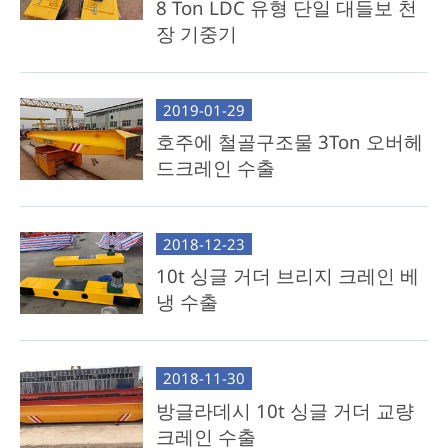
8 Ton LDC 유형 단일 대들보 천
장 기중기
2019-01-29
호주에 철골구조물 3Ton 오버헤
드크레인 수출
2018-12-23
10t 싱글 거더 브리지 크레인 베
냉 수출
2018-11-30
방글라데시 10t 싱글 거더 교량
크레인 수출