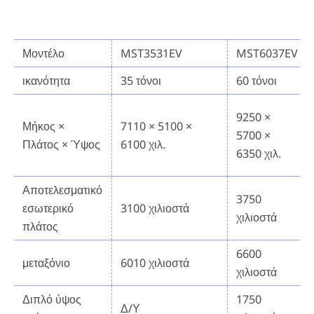
Μοντέλο
MST3531EV
MST6037EV
ικανότητα
35 τόνοι
60 τόνοι
9250 ×
Μήκος ×
7110 × 5100 ×
5700 ×
Πλάτος × Ύψος
6100 χιλ.
6350 χιλ.
Αποτελεσματικό
3750
εσωτερικό
3100 χιλιοστά
χιλιοστά
πλάτος
6600
μεταξόνιο
6010 χιλιοστά
χιλιοστά
Διπλό ύψος
1750
Δ/Υ