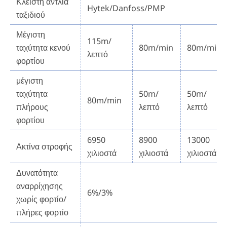
Κλειστή αντλία
Hytek/Danfoss/PMP
ταξιδιού
Μέγιστη
115m/
ταχύτητα κενού
80m/min
80m/min
λεπτό
φορτίου
μέγιστη
ταχύτητα
50m/
50m/
80m/min
πλήρους
λεπτό
λεπτό
φορτίου
6950
8900
13000
Ακτίνα στροφής
χιλιοστά
χιλιοστά
χιλιοστά
Δυνατότητα
αναρρίχησης
6%/3%
χωρίς φορτίο/
πλήρες φορτίο