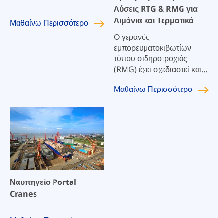
Λύσεις RTG & RMG για
Λιμάνια και Τερματικά
Μαθαίνω
Περισσότερο
Ο γερανός
εμπορευματοκιβωτίων
τύπου σιδηροτροχιάς
(RMG) έχει σχεδιαστεί και
κατασκευαστεί σύμφωνα με
Μαθαίνω
Περισσότερο
τα εθνικά και βιομηχανικά
πρότυπα όπως τα
GB/T3811 "Crane Design
Specification" και
GB/T14406 "General
Gantry Cranes".
Ναυπηγείο Portal
Cranes