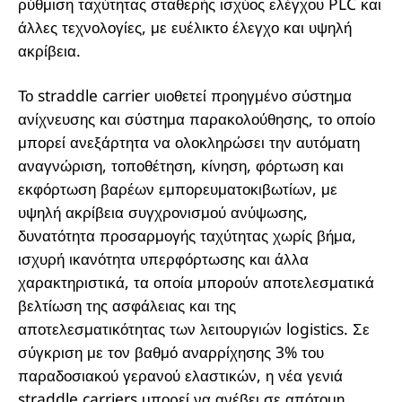
ρύθμιση ταχύτητας σταθερής ισχύος ελέγχου PLC και
άλλες τεχνολογίες, με ευέλικτο έλεγχο και υψηλή
ακρίβεια.
Το straddle carrier υιοθετεί προηγμένο σύστημα
ανίχνευσης και σύστημα παρακολούθησης, το οποίο
μπορεί ανεξάρτητα να ολοκληρώσει την αυτόματη
αναγνώριση, τοποθέτηση, κίνηση, φόρτωση και
εκφόρτωση βαρέων εμπορευματοκιβωτίων, με
υψηλή ακρίβεια συγχρονισμού ανύψωσης,
δυνατότητα προσαρμογής ταχύτητας χωρίς βήμα,
ισχυρή ικανότητα υπερφόρτωσης και άλλα
χαρακτηριστικά, τα οποία μπορούν αποτελεσματικά
βελτίωση της ασφάλειας και της
αποτελεσματικότητας των λειτουργιών logistics. Σε
σύγκριση με τον βαθμό αναρρίχησης 3% του
παραδοσιακού γερανού ελαστικών, η νέα γενιά
straddle carriers μπορεί να ανέβει σε απότομη