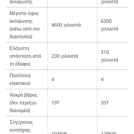
ανύψωσης
χιλιοστά
Μέγιστο ύψος
ανύψωσης
6300
4600 χιλιοστά
(κάτω από τον
χιλιοστά
διαστολέα)
Ελάχιστη
310
απόσταση από
230 χιλιοστά
χιλιοστά
το έδαφος
Ποσότητα
4
4
ελαστικού
Νεκρό βάρος
(δεν περιέχει
19T
35T
διανομέα)
Σύγχρονος
κινητήρας
103KW
129KW