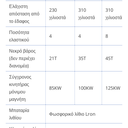
Ελάχιστη
230
310
310
απόσταση από
χιλιοστά
χιλιοστά
χιλιοστά
το έδαφος
Ποσότητα
4
4
8
ελαστικού
Νεκρό βάρος
(δεν περιέχει
21T
35T
45T
διανομέα)
Σύγχρονος
κινητήρας
85KW
100KW
125KW
μόνιμου
μαγνήτη
Μπαταρία
Φωσφορικό λίθιο Lron
λιθίου