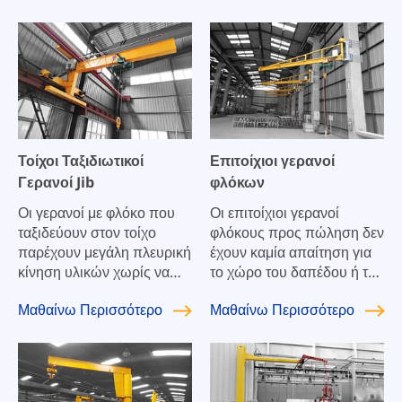
Τοίχοι Ταξιδιωτικοί
Επιτοίχιοι γερανοί
Γερανοί Jib
φλόκων
Οι γερανοί με φλόκο που
Οι επιτοίχιοι γερανοί
ταξιδεύουν στον τοίχο
φλόκους προς πώληση δεν
παρέχουν μεγάλη πλευρική
έχουν καμία απαίτηση για
κίνηση υλικών χωρίς να
το χώρο του δαπέδου ή τα
καταλαμβάνουν χώρο
ειδικά θεμέλια. Η κολόνα
Μαθαίνω
Περισσότερο
Μαθαίνω
Περισσότερο
δαπέδου ή να
που στηρίζει την οριζόντια
παρεμβαίνουν σε μεγάλους
δοκό είναι αντίθετα από τον
γερανούς. Οι επιτοίχιοι
τοίχο που παρέχεται από
γερανοί φλόκους μπορούν
το ίδιο το εργοστάσιο ή το
να χρησιμεύσουν για
εργοστάσιο. Προφανώς,