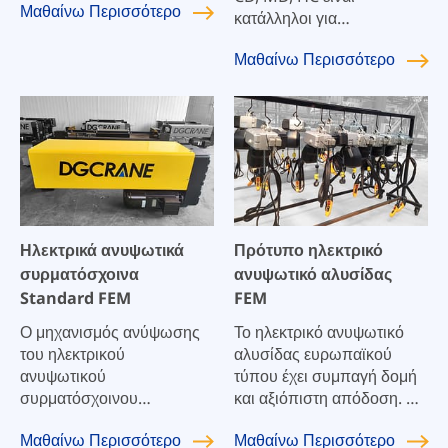
Μαθαίνω
Περισσότερο
υψηλή ευελιξία και λογική
κατάλληλοι για
δομή.
διαφορετικές συνθήκες
Μαθαίνω
Περισσότερο
εργασίας. Εγχώριο ώριμο
προϊόν, απλή δομή, ισχυρή
σταθερότητα, υψηλός
συντελεστής ασφάλειας,
μεγάλη μηχανική ζωή,
εύκολη συντήρηση και
υψηλή απόδοση κόστους.
Ηλεκτρικά ανυψωτικά
Πρότυπο ηλεκτρικό
συρματόσχοινα
ανυψωτικό αλυσίδας
Standard FEM
FEM
Ο μηχανισμός ανύψωσης
Το ηλεκτρικό ανυψωτικό
του ηλεκτρικού
αλυσίδας ευρωπαϊκού
ανυψωτικού
τύπου έχει συμπαγή δομή
συρματόσχοινου
και αξιόπιστη απόδοση. Ο
Ευρωπαϊκού τύπου
αρθρωτός σχεδιασμός
Μαθαίνω
Περισσότερο
Μαθαίνω
Περισσότερο
υιοθετεί πλανητικά
επιτρέπει στα προϊόντα μας