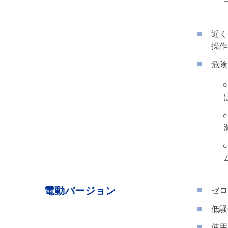
近く
操作
危険
電動バージョン
ゼロ
低騒
使用