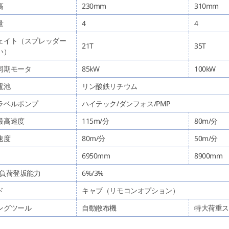
高
230mm
310mm
量
4
4
ェイト（スプレッダー
21T
35T
い）
同期モータ
85kW
100kW
電池
リン酸鉄リチウム
ラベルポンプ
ハイテック/ダンフォス/PMP
最高速度
115m/分
80m/分
速度
80m/分
50m/分
6950mm
8900mm
全負荷登坂能力
6%/3%
ド
キャブ（リモコンオプション）
ングツール
自動散布機
特大荷重ス