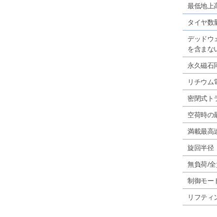
最低地上
タイヤ数
デッドウ
を含まな
永久磁石
リチウム
密閉式ト
空荷時の
満載最高
旋回半径
無負荷/
制御モー
リフティ