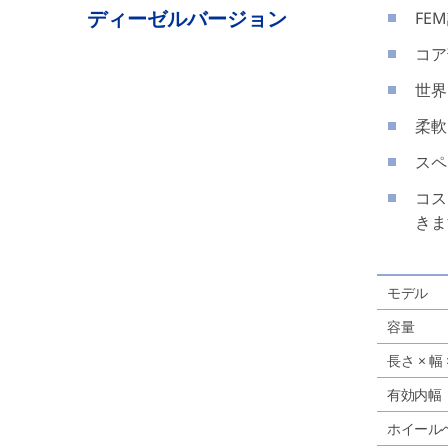
ディーゼルバージョン
FE
コア
世界
柔軟
スペ
コス
きま
モデル
容量
長さ × 幅
有効内幅
ホイール