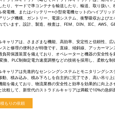
したり、ヤードで準コンテナを輸送したり、輸送、取り扱い、
ル発電機、またはバッテリー+小型発電機セットのハイブリッ
アリング機構、ガントリー、電源システム、衝撃吸収およびエ
れています。設計、製造、検査は、FEM、DIN、IEC、AWS
ルキャリアは、さまざまな機能、高効率、安定性と信頼性、広
ンスと修理の便利さが特徴です。直線、傾斜線、アッカーマン
過負荷保護装置を備えており、オペレーターと機器の安全性を
数変換、PLC制御定電力速度調整などの技術を採用し、柔軟な
ルキャリアは先進的なセンシングシステムとモニタリングシス
移動、積み込み、積み下ろしを自主的に完了でき、高い吊り上
機能を備えており、物流業務の安全性と効率を効果的に向上さ
と比較して、新世代のストラドルキャリアは満載で10%の急斜
見積もりの依頼