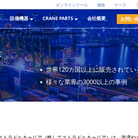
オンラインツール
価格
ケース
設備機器
CRANE PARTS
会社概要
お問い
社
世界120カ国以上に販売されて
様々な業界の3000以上の事例
ストラドルキャリア（略してストラドルキャリア）は、港湾や