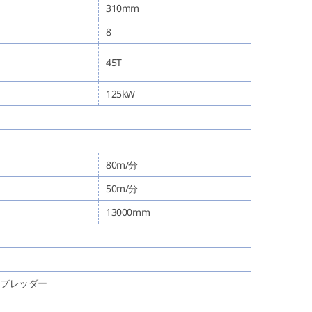
310mm
8
45T
125kW
80m/分
50m/分
13000mm
プレッダー