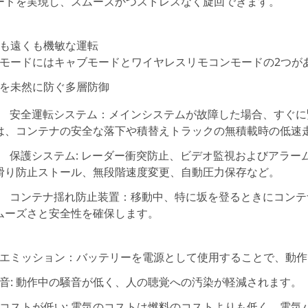
ードを実現し、スムーズかつストレスなく旋回できます。
も遠くも機敏な運転
モードにはキャブモードとワイヤレスリモコンモードの2つが
を未然に防ぐ多層防御
安全運転システム：メインシステムが故障した場合、すぐに
は、コンテナの安全な落下や積替えトラックの無積載時の低速
保護システム: レーダー衝突防止、ビデオ監視およびアラ
滑り防止ストール、無段階速度変更、自動圧力保存など。
コンテナ揺れ防止装置：移動中、特に坂を登るときにコンテ
ムーズさと安全性を確保します。
エミッション：バッテリーを電源として使用することで、動
音: 動作中の騒音が低く、人の聴覚への汚染が軽減されます。
コストが低い: 電気のコストは燃料のコストよりも低く、電