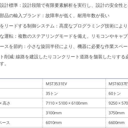
M設計標準：設計段階で有限要素解析を実行し、設計の安全性
部品の輸入ブランド：故障率が低く、耐用年数が長い
をリードする制御システム：高度なプログラミング技術によ
な運転：複数のステアリングモードを備え、リモコンやキャ
ースを節約：小さな旋回半径により、機器に必要な作業スペ
ト削減: 線路を建設したりコンクリート道路を舗装したりす
す。
MST3531EV
MST6037E
35トン
60トン
 × 高さ
7110 × 5100 × 6100mm
9250 × 57
3100mm
3750mm
ベース
6010mm
6600mm