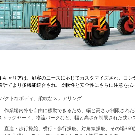
ルキャリアは、顧客のニーズに応じてカスタマイズされ、コン
設計でより多機能統合され、柔軟性と安全性にさらに注意を払
パクトなボディ、柔軟なステアリング
作業場内外を自由に移動できるため、幅と高さが制限された
ストックヤード、物流パークなど、幅と高さが制限された狭い
直進・歩行操舵、横行・歩行操舵、対角線操舵、その場36