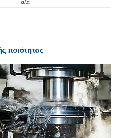
κιλά
ς ποιότητας