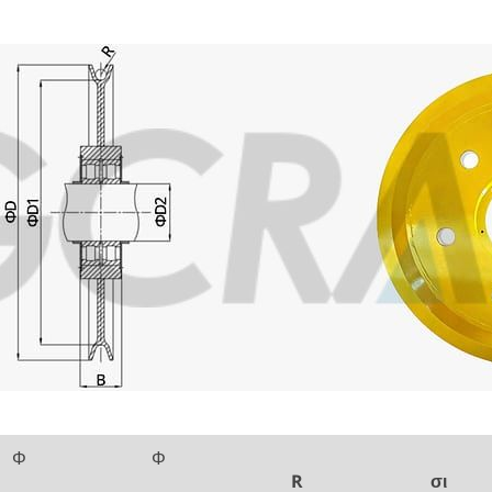
Φ
Φ
R
σι