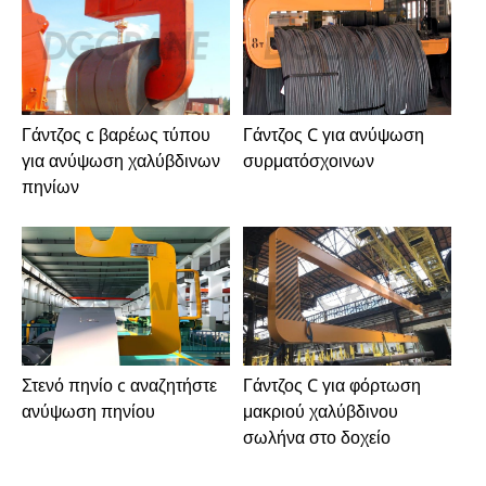
Γάντζος c βαρέως τύπου
Γάντζος C για ανύψωση
για ανύψωση χαλύβδινων
συρματόσχοινων
πηνίων
Γάντζος C για φόρτωση
Στενό πηνίο c αναζητήστε
μακριού χαλύβδινου
ανύψωση πηνίου
σωλήνα στο δοχείο