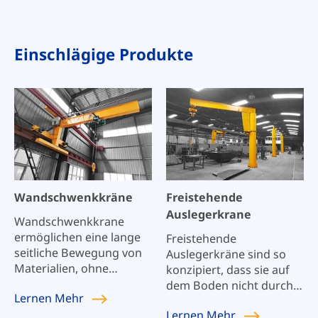
Einschlägige Produkte
Wandschwenkkräne
Freistehende
Auslegerkrane
Wandschwenkkrane
ermöglichen eine lange
Freistehende
seitliche Bewegung von
Auslegerkräne sind so
Materialien, ohne
konzipiert, dass sie auf
Bodenfläche zu
dem Boden nicht durch
Lernen
Mehr
beanspruchen oder
eine andere
Lernen
Mehr
große Brückenkräne zu
Unterstützung, sondern