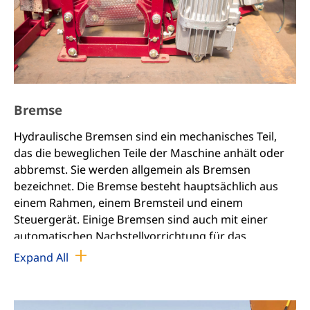
Bremse
Hydraulische Bremsen sind ein mechanisches Teil,
das die beweglichen Teile der Maschine anhält oder
abbremst. Sie werden allgemein als Bremsen
bezeichnet. Die Bremse besteht hauptsächlich aus
einem Rahmen, einem Bremsteil und einem
Steuergerät. Einige Bremsen sind auch mit einer
automatischen Nachstellvorrichtung für das
Bremsspiel ausgestattet.
Expand All
Um das Bremsmoment und die Größe der Struktur
zu reduzieren, wird die Bremse in der Regel auf der