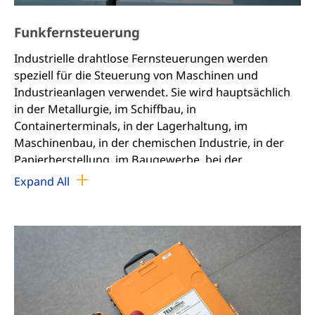
Funkfernsteuerung
Industrielle drahtlose Fernsteuerungen werden
speziell für die Steuerung von Maschinen und
Industrieanlagen verwendet. Sie wird hauptsächlich
in der Metallurgie, im Schiffbau, in
Containerterminals, in der Lagerhaltung, im
Maschinenbau, in der chemischen Industrie, in der
Papierherstellung, im Baugewerbe, bei der
Brandbekämpfung und bei Baumaschinen usw.
Expand All
eingesetzt, die mit Hebemaschinen arbeiten, und
ermöglicht ihnen die Fernsteuerung. Der effektive
Steuerungsbereich ist jede Position mit einem Radius
von 100 Metern und wird nicht durch Hindernisse
beeinträchtigt. Der Bediener muss nur einen leichten
Sender bei sich tragen, sich frei bewegen und die
beste (sichere) Sichtposition wählen, um den
Vorgang durchzuführen. Die versteckten