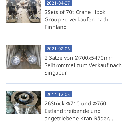
2021-04-27
2Sets of 70t Crane Hook
Group zu verkaufen nach
Finnland
2021-02-06
2 Sätze von Ø700x5470mm
Seiltrommel zum Verkauf nach
Singapur
2014-12-05
26Stück Φ710 und Φ760
Estland treibende und
angetriebene Kran-Räder
Lieferung