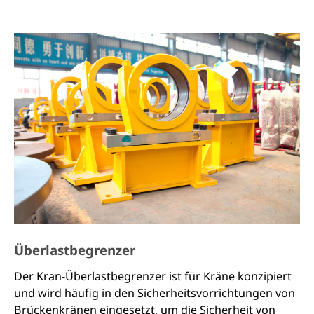
verwendet, darunter Käfigläufer und
Wicklungsmotoren. Darüber hinaus haben wir auch
einen Drei-in-Eins-Getriebemotor. Die
Isolationsklassen der Motoren sind F und H. Die
Isolationsklasse F wird häufig in Bereichen
eingesetzt, in denen die Umgebungstemperatur
unter 40°C liegt, und die Isolationsklasse H wird
häufig in metallurgischen Bereichen eingesetzt, in
denen die Umgebungstemperatur unter 60°C liegt.
Überlastbegrenzer
Der Kran-Überlastbegrenzer ist für Kräne konzipiert
und wird häufig in den Sicherheitsvorrichtungen von
Brückenkränen eingesetzt, um die Sicherheit von