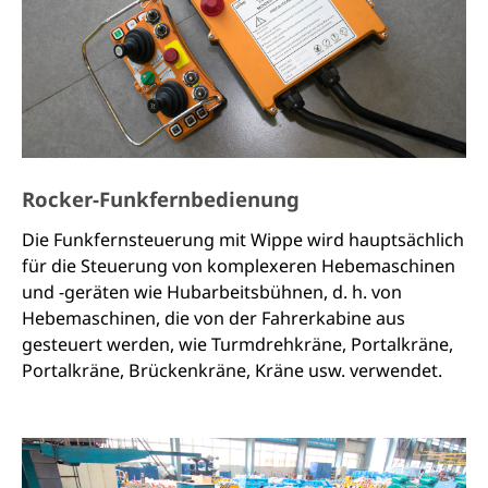
Unfallgefahren, die in der Vergangenheit durch
Faktoren wie unklare Sicht, eingeschränkte
Linienkontrolle, raue Umgebungsbedingungen oder
unsachgemäße Steuerung und Zusammenarbeit
verursacht wurden, werden beseitigt. Das garantiert
einen sicheren Betrieb und verbessert die
Produktionseffizienz erheblich.
Rocker-Funkfernbedienung
Die Funkfernsteuerung mit Wippe wird hauptsächlich
für die Steuerung von komplexeren Hebemaschinen
und -geräten wie Hubarbeitsbühnen, d. h. von
Hebemaschinen, die von der Fahrerkabine aus
gesteuert werden, wie Turmdrehkräne, Portalkräne,
Portalkräne, Brückenkräne, Kräne usw. verwendet.