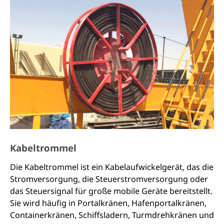
Hochgeschwindigkeitswelle des Geräts installiert,
aber große Geräte mit hohen
Sicherheitsanforderungen (wie z. B.
Bergwerksaufzüge, Aufzüge usw.) sollten auf der
Niedriggeschwindigkeitswelle in der Nähe des
Arbeitsteils des Geräts installiert werden. überlegen.
Einige Bremsen sind standardisiert und serienmäßig,
wir haben verschiedene Bremsenmarken und -
modelle für Ihre Auswahl.
Kabeltrommel
Die Kabeltrommel ist ein Kabelaufwickelgerät, das die
Stromversorgung, die Steuerstromversorgung oder
das Steuersignal für große mobile Geräte bereitstellt.
Sie wird häufig in Portalkränen, Hafenportalkränen,
Containerkränen, Schiffsladern, Turmdrehkränen und