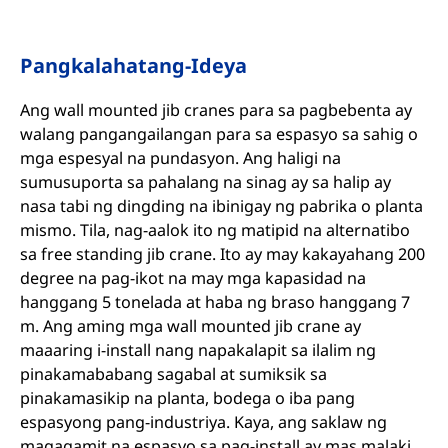
Pangkalahatang-Ideya
Ang wall mounted jib cranes para sa pagbebenta ay
walang pangangailangan para sa espasyo sa sahig o
mga espesyal na pundasyon. Ang haligi na
sumusuporta sa pahalang na sinag ay sa halip ay
nasa tabi ng dingding na ibinigay ng pabrika o planta
mismo. Tila, nag-aalok ito ng matipid na alternatibo
sa free standing jib crane. Ito ay may kakayahang 200
degree na pag-ikot na may mga kapasidad na
hanggang 5 tonelada at haba ng braso hanggang 7
m. Ang aming mga wall mounted jib crane ay
maaaring i-install nang napakalapit sa ilalim ng
pinakamababang sagabal at sumiksik sa
pinakamasikip na planta, bodega o iba pang
espasyong pang-industriya. Kaya, ang saklaw ng
magagamit na espasyo sa pag-install ay mas malaki.