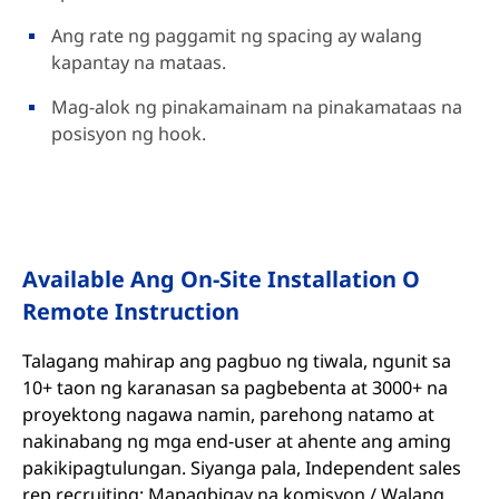
Ang rate ng paggamit ng spacing ay walang
kapantay na mataas.
Mag-alok ng pinakamainam na pinakamataas na
posisyon ng hook.
Available Ang On-Site Installation O
Remote Instruction
Talagang mahirap ang pagbuo ng tiwala, ngunit sa
10+ taon ng karanasan sa pagbebenta at 3000+ na
proyektong nagawa namin, parehong natamo at
nakinabang ng mga end-user at ahente ang aming
pakikipagtulungan. Siyanga pala, Independent sales
rep recruiting: Mapagbigay na komisyon / Walang