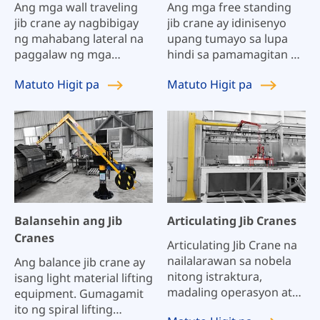
Ang mga wall traveling
Ang mga free standing
jib crane ay nagbibigay
jib crane ay idinisenyo
ng mahabang lateral na
upang tumayo sa lupa
paggalaw ng mga
hindi sa pamamagitan ng
materyales nang hindi
anumang iba pang
Matuto
Higit pa
Matuto
Higit pa
kumukuha ng espasyo sa
suporta kundi sa
sahig o nakakasagabal sa
kanilang sarili. Binubuo
malalaking overhead
ito ng pivoting vertical
crane. Maaaring magsilbi
column at horizontal
ang mga wall traveling jib
load supporting boom.
crane para sa ilang
Umaasa kami sa hindi
istasyon ng trabaho na
mababang presyo ng jib
nakapila nang sabay-
crane kundi sa mataas na
sabay na may kapasidad
kalidad ng free standing
Balansehin ang Jib
Articulating Jib Cranes
na hanggang 5 tonelada
jib crane para manalo
Cranes
at haba ng braso
para makamit ang
Articulating Jib Crane na
hanggang 10 m. Ang
paglago ng aming
nailalarawan sa nobela
Ang balance jib crane ay
haba ng runway ay
kumpanya.
nitong istraktura,
isang light material lifting
walang limitasyon.
madaling operasyon at
equipment. Gumagamit
Maaari nitong saklawin
mataas na kahusayan at
ito ng spiral lifting