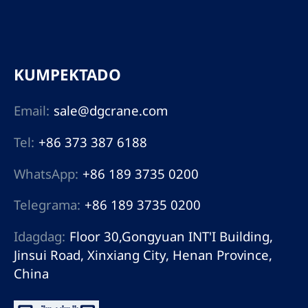
distance hoisting,
madalas na operasyon
ng production line.
KUMPEKTADO
Email:
sale@dgcrane.com
Tel:
+86 373 387 6188
WhatsApp:
+86 189 3735 0200
Telegrama:
+86 189 3735 0200
Idagdag:
Floor 30,Gongyuan INT'I Building,
Jinsui Road, Xinxiang City, Henan Province,
China