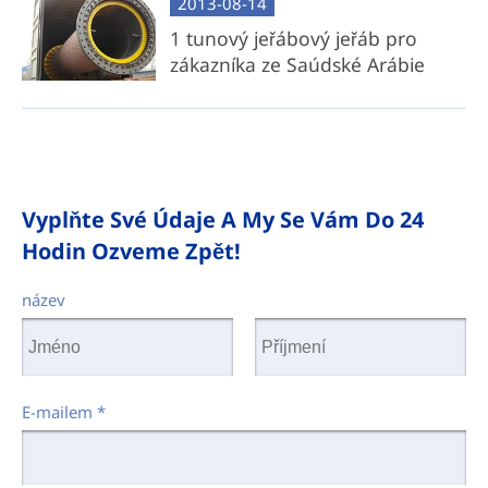
2013-08-14
1 tunový jeřábový jeřáb pro
zákazníka ze Saúdské Arábie
Vyplňte Své Údaje A My Se Vám Do 24
Hodin Ozveme Zpět!
název
E-mailem
*