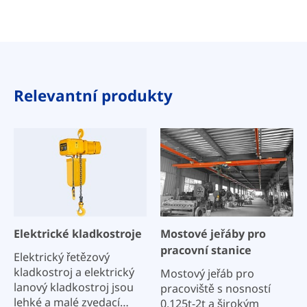
Relevantní produkty
Elektrické kladkostroje
Mostové jeřáby pro
pracovní stanice
Elektrický řetězový
kladkostroj a elektrický
Mostový jeřáb pro
lanový kladkostroj jsou
pracoviště s nosností
lehké a malé zvedací
0,125t-2t a širokým