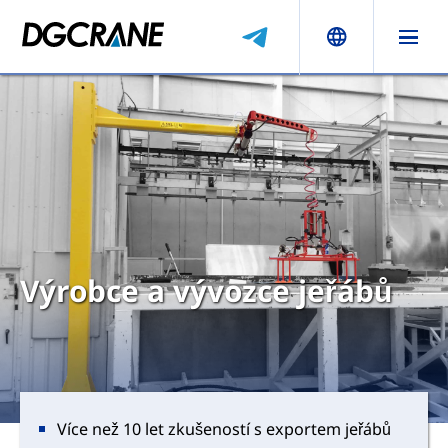
Výrobce a vývozce jeřábů
Více než 10 let zkušeností s exportem jeřábů