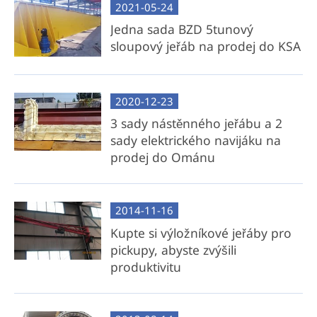
2021-05-24
Jedna sada BZD 5tunový
sloupový jeřáb na prodej do KSA
2020-12-23
3 sady nástěnného jeřábu a 2
sady elektrického navijáku na
prodej do Ománu
2014-11-16
Kupte si výložníkové jeřáby pro
pickupy, abyste zvýšili
produktivitu