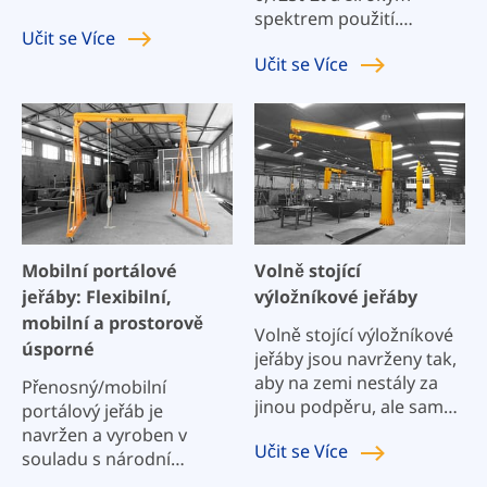
zařízení, které lze použít
spektrem použití.
Učit se
Více
samostatně nebo
Největší výhodou
Učit se
Více
instalovat na kladkostroj
mostového jeřábu
s jedním nosníkem,
Workstation naší
mostový jeřáb, portálový
společnosti je, že jej lze
jeřáb a výložníkový jeřáb.
kdykoli snadno rozšířit a
přizpůsobit novým
požadavkům a může se
rozvíjet společně s vaším
podnikáním.
Mobilní portálové
Volně stojící
jeřáby: Flexibilní,
výložníkové jeřáby
mobilní a prostorově
Volně stojící výložníkové
úsporné
jeřáby jsou navrženy tak,
aby na zemi nestály za
Přenosný/mobilní
jinou podpěru, ale samy
portálový jeřáb je
o sobě. Skládá se z
navržen a vyroben v
Učit se
Více
otočného vertikálního
souladu s národní
sloupu a vodorovného
normou JB/T5663-2008. Je