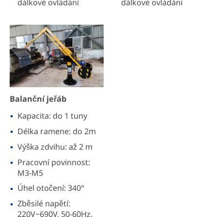
dálkové ovládání
dálkové ovládání
Balanční jeřáb
Kapacita: do 1 tuny
Délka ramene: do 2m
Výška zdvihu: až 2 m
Pracovní povinnost:
M3-M5
Úhel otočení: 340°
Zběsilé napětí:
220V~690V, 50-60Hz,