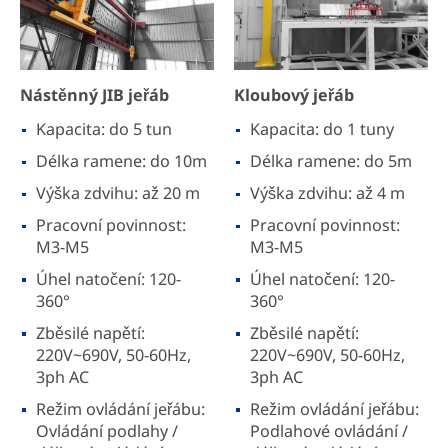
Nástěnný JIB jeřáb
Kloubový jeřáb
Kapacita: do 5 tun
Kapacita: do 1 tuny
Délka ramene: do 10m
Délka ramene: do 5m
Výška zdvihu: až 20 m
Výška zdvihu: až 4 m
Pracovní povinnost:
Pracovní povinnost:
M3-M5
M3-M5
Úhel natočení: 120-
Úhel natočení: 120-
360°
360°
Zběsilé napětí:
Zběsilé napětí:
220V~690V, 50-60Hz,
220V~690V, 50-60Hz,
3ph AC
3ph AC
Režim ovládání jeřábu:
Režim ovládání jeřábu:
Ovládání podlahy /
Podlahové ovládání /