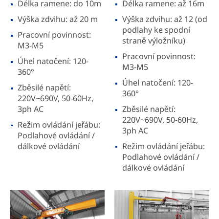
Délka ramene: do 10m
Délka ramene: až 16m
Výška zdvihu: až 20 m
Výška zdvihu: až 12 (od
podlahy ke spodní
Pracovní povinnost:
straně výložníku)
M3-M5
Pracovní povinnost:
Úhel natočení: 120-
M3-M5
360°
Úhel natočení: 120-
Zběsilé napětí:
360°
220V~690V, 50-60Hz,
3ph AC
Zběsilé napětí:
220V~690V, 50-60Hz,
Režim ovládání jeřábu:
3ph AC
Podlahové ovládání /
dálkové ovládání
Režim ovládání jeřábu:
Podlahové ovládání /
dálkové ovládání