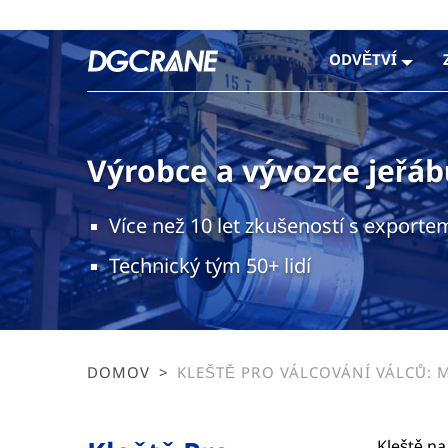
ODVĚTVÍ
Výrobce a vývozce jeřáb
Více než 10 let zkušeností s exporte
Technický tým 50+ lidí
DOMOV
>
KLEŠTĚ PRO VÁLCOVÁNÍ VÁLCŮ: 
VÁLCI V OCELÁRNÁCH A VÁLCOV
Kleště na