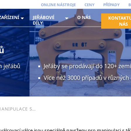
ONLINE NÁSTROJE
CENY
PŘÍPADY
B
ZAŘÍZENÍ
JEŘÁBOVÉ
O NÁS
KONTAKTU
DÍLY
NÁS
ů
m jeřábů
Jeřáby se prodávají do 120+ zem
Více než 3000 případů v různých
MANIPULACE S
NÁCH
 válcovací válce jsou speciálně navrženy pro manipulaci s tě