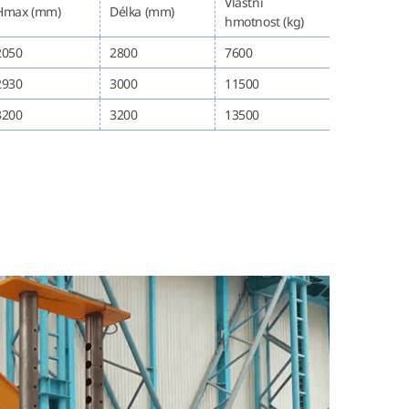
Vlastní
Hmax (mm)
Délka (mm)
hmotnost (kg)
2050
2800
7600
2930
3000
11500
3200
3200
13500