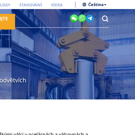
Čeština
LOGY
STAHOVÁNÍ
VIDEA
JTE
í
 odvětvích
žkými válci v ocelárnách a válcovnách a