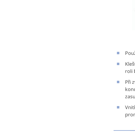
Použ
Kleš
roli
Při 
konc
zasu
Vnit
pro