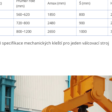
Průměr role
t)
Amax (mm)
Š (mm)
(mm)
560~620
1850
800
720~800
2480
900
800~1200
2650
1000
 specifikace mechanických kleští pro jeden válcovací stroj