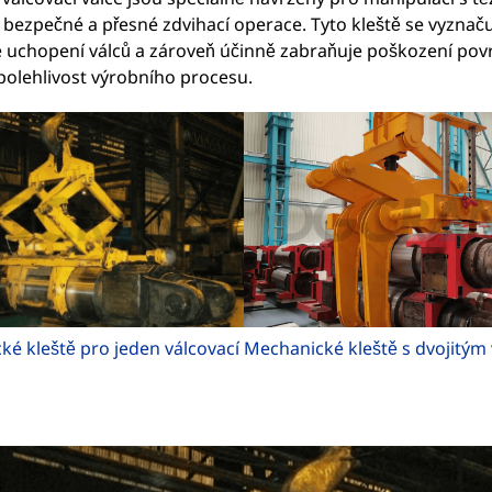
bezpečné a přesné zdvihací operace. Tyto kleště se vyznačuj
uchopení válců a zároveň účinně zabraňuje poškození povrch
polehlivost výrobního procesu.
é kleště pro jeden válcovací
Mechanické kleště s dvojitým