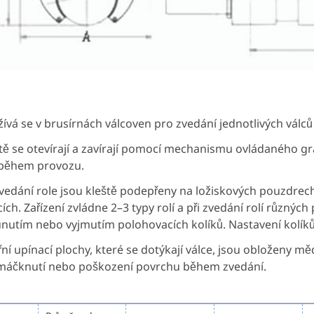
ívá se v brusírnách válcoven pro zvedání jednotlivých válců 
tě se otevírají a zavírají pomocí mechanismu ovládaného gr
 během provozu.
zvedání role jsou kleště podepřeny na ložiskových pouzdre
ích. Zařízení zvládne 2–3 typy rolí a při zvedání rolí různý
nutím nebo vyjmutím polohovacích kolíků. Nastavení kolíků
řní upínací plochy, které se dotýkají válce, jsou obloženy 
máčknutí nebo poškození povrchu během zvedání.