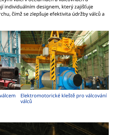
í individuálním designem, který zajišťuje
u, čímž se zlepšuje efektivita údržby válců a
 válcem
Elektromotorické kleště pro válcování
válců