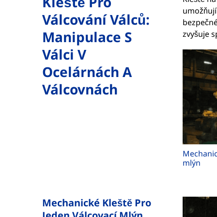
Kleště Pro
umožňují 
Válcování Válců:
bezpečné 
Manipulace S
zvyšuje s
Válci V
Ocelárnách A
Válcovnách
Mechanick
mlýn
Mechanické Kleště Pro
Jeden Válcovací Mlýn