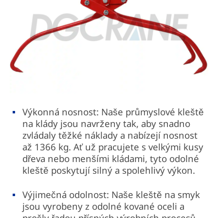
Výkonná nosnost: Naše průmyslové kleště
na klády jsou navrženy tak, aby snadno
zvládaly těžké náklady a nabízejí nosnost
až 1366 kg. Ať už pracujete s velkými kusy
dřeva nebo menšími kládami, tyto odolné
kleště poskytují silný a spolehlivý výkon.
Výjimečná odolnost: Naše kleště na smyk
jsou vyrobeny z odolné kované oceli a
prošly řadou přísných výrobních procesů.