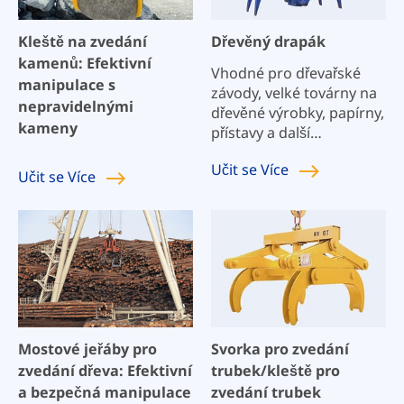
Kleště na zvedání
Dřevěný drapák
kamenů: Efektivní
Vhodné pro dřevařské
manipulace s
závody, velké továrny na
nepravidelnými
dřevěné výrobky, papírny,
kameny
přístavy a další
průmyslová odvětví,
Učit se
Více
používané pro vykládání,
Učit se
Více
nakládání, uspořádání,
nakládání a stohování.
Mostové jeřáby pro
Svorka pro zvedání
zvedání dřeva: Efektivní
trubek/kleště pro
a bezpečná manipulace
zvedání trubek