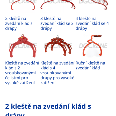
2 kleště na
3 kleště na
4 kleště na
zvedání klád s
zvedání klád se 3
zvedání klád se 4
drápy
drápy
drápy
Kleště na zvedání
Kleště na zvedání
Ruční kleště na
klád s 2
klád s 4
zvedání klád
vroubkovanými
vroubkovanými
čelistmi pro
drápy pro vysoké
vysoké zatížení
zatížení
2 kleště na zvedání klád s
drápy