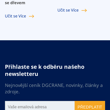
se dřevem
Učit se
Více
Učit se
Více
Přihlaste se k odběru našeho
newsletteru
Nejnovější ceník DGCRANE, novinky, články a
zdroje.
PŘEDPLATIT