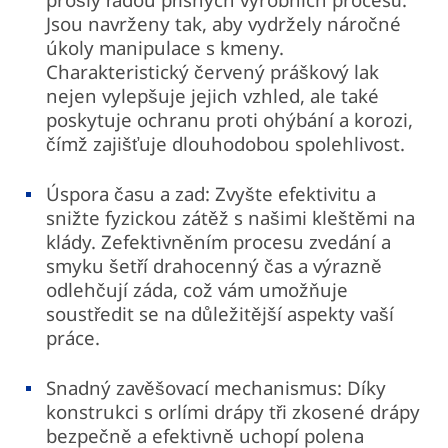
Jsou navrženy tak, aby vydržely náročné
úkoly manipulace s kmeny.
Charakteristický červený práškový lak
nejen vylepšuje jejich vzhled, ale také
poskytuje ochranu proti ohýbání a korozi,
čímž zajišťuje dlouhodobou spolehlivost.
Úspora času a zad: Zvyšte efektivitu a
snižte fyzickou zátěž s našimi kleštěmi na
klády. Zefektivněním procesu zvedání a
smyku šetří drahocenný čas a výrazně
odlehčují záda, což vám umožňuje
soustředit se na důležitější aspekty vaší
práce.
Snadný zavěšovací mechanismus: Díky
konstrukci s orlími drápy tři zkosené drápy
bezpečně a efektivně uchopí polena