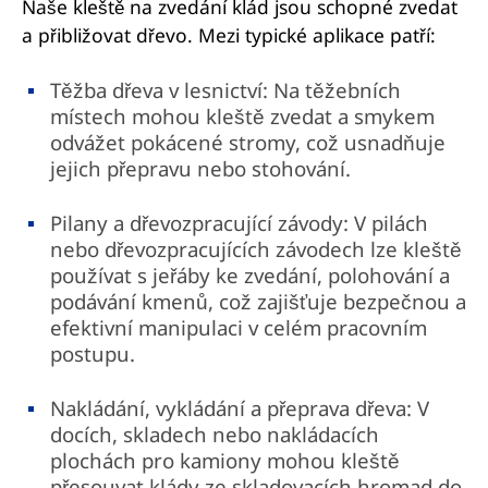
Naše kleště na zvedání klád jsou schopné zvedat
a přibližovat dřevo. Mezi typické aplikace patří:
Těžba dřeva v lesnictví: Na těžebních
místech mohou kleště zvedat a smykem
odvážet pokácené stromy, což usnadňuje
jejich přepravu nebo stohování.
Pilany a dřevozpracující závody: V pilách
nebo dřevozpracujících závodech lze kleště
používat s jeřáby ke zvedání, polohování a
podávání kmenů, což zajišťuje bezpečnou a
efektivní manipulaci v celém pracovním
postupu.
Nakládání, vykládání a přeprava dřeva: V
docích, skladech nebo nakládacích
plochách pro kamiony mohou kleště
přesouvat klády ze skladovacích hromad do