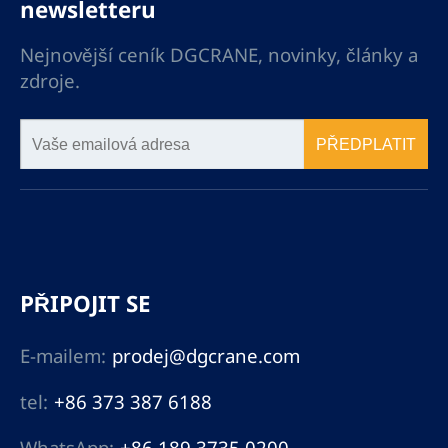
newsletteru
Nejnovější ceník DGCRANE, novinky, články a
zdroje.
PŘEDPLATIT
PŘIPOJIT SE
E-mailem:
prodej@dgcrane.com
tel:
+86 373 387 6188
WhatsApp:
+86 189 3735 0200