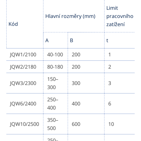
Limit
V
Hlavní rozměry (mm)
pracovního
h
Kód
zatížení
(
A
B
t
1
JQW1/2100
40-100
200
1
JQW2/2180
80-180
200
2
150–
JQW3/2300
300
3
300
250–
JQW6/2400
400
6
400
350–
JQW10/2500
600
10
500
250–