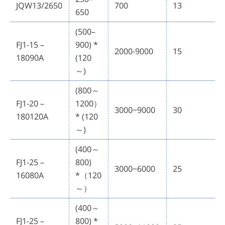
JQW13/2650
700
13
650
(500–
FJ1-15 –
900) *
2000-9000
15
18090A
(120
～)
(800～
FJ1-20 –
1200）
3000~9000
30
180120A
* (120
～)
(400～
FJ1-25 –
800)
3000~6000
25
16080A
*（120
～）
(400～
FJ1-25 –
800) *