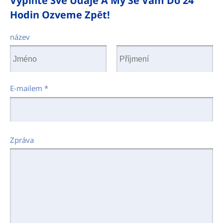
Vyplňte Své Údaje A My Se Vám Do 24
Hodin Ozveme Zpět!
název
E-mailem
*
Zpráva