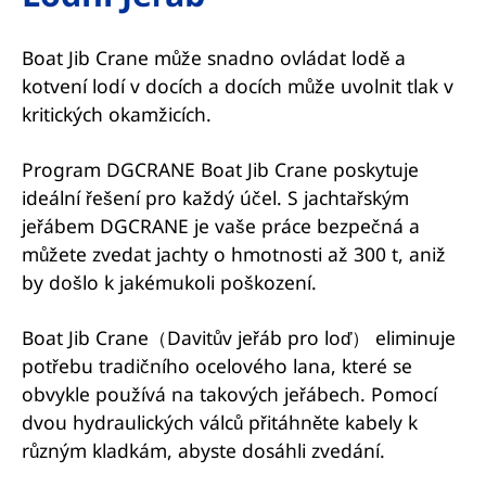
Boat Jib Crane může snadno ovládat lodě a
kotvení lodí v docích a docích může uvolnit tlak v
kritických okamžicích.
Program DGCRANE Boat Jib Crane poskytuje
ideální řešení pro každý účel. S jachtařským
jeřábem DGCRANE je vaše práce bezpečná a
můžete zvedat jachty o hmotnosti až 300 t, aniž
by došlo k jakémukoli poškození.
Boat Jib Crane（Davitův jeřáb pro loď） eliminuje
potřebu tradičního ocelového lana, které se
obvykle používá na takových jeřábech. Pomocí
dvou hydraulických válců přitáhněte kabely k
různým kladkám, abyste dosáhli zvedání.