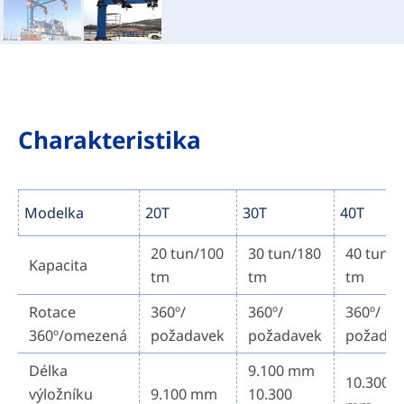
Charakteristika
Modelka
20T
30T
40T
20 tun/100
30 tun/180
40 tun/
Kapacita
tm
tm
tm
Rotace
360º/
360º/
360º/
360º/omezená
požadavek
požadavek
požadav
Délka
9.100 mm
10.300
výložníku
9.100 mm
10.300