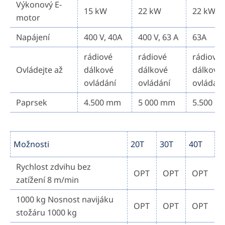
Výkonový E-
15 kW
22 kW
22 kW
motor
Napájení
400 V, 40A
400 V, 63 A
63A
rádiové
rádiové
rádiové
Ovládejte až
dálkové
dálkové
dálkové
ovládání
ovládání
ovládání
Paprsek
4.500 mm
5 000 mm
5.500 
Možnosti
20T
30T
40T
Rychlost zdvihu bez
OPT
OPT
OPT
zatížení 8 m/min
1000 kg Nosnost navijáku
OPT
OPT
OPT
stožáru 1000 kg