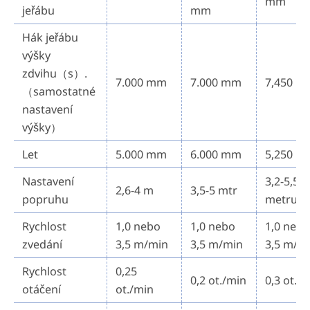
mm
jeřábu
mm
Hák jeřábu
výšky
zdvihu（s）.
7.000 mm
7.000 mm
7,450 
（samostatné
nastavení
výšky）
Let
5.000 mm
6.000 mm
5,250 
Nastavení
3,2-5,5
2,6-4 m
3,5-5 mtr
popruhu
metru
Rychlost
1,0 nebo
1,0 nebo
1,0 neb
zvedání
3,5 m/min
3,5 m/min
3,5 m/m
Rychlost
0,25
0,2 ot./min
0,3 ot./
otáčení
ot./min