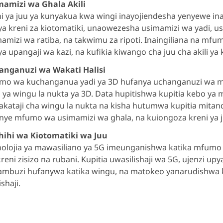
mamizi wa Ghala Akili
i ya juu ya kunyakua kwa wingi inayojiendesha yenyewe 
i ya kreni za kiotomatiki, unaowezesha usimamizi wa yadi, u
amizi wa ratiba, na takwimu za ripoti. Inaingiliana na mf
i ya upangaji wa kazi, na kufikia kiwango cha juu cha akili ya 
anganuzi wa Wakati Halisi
o wa kuchanganua yadi ya 3D hufanya uchanganuzi wa muda 
 ya wingu la nukta ya 3D. Data hupitishwa kupitia kebo y
akataji cha wingu la nukta na kisha hutumwa kupitia mitan
ye mfumo wa usimamizi wa ghala, na kuiongoza kreni ya juu
hihi wa Kiotomatiki wa Juu
olojia ya mawasiliano ya 5G imeunganishwa katika mfumo w
reni zisizo na rubani. Kupitia uwasilishaji wa 5G, ujenzi up
mbuzi hufanywa katika wingu, na matokeo yanarudishwa kw
ishaji.