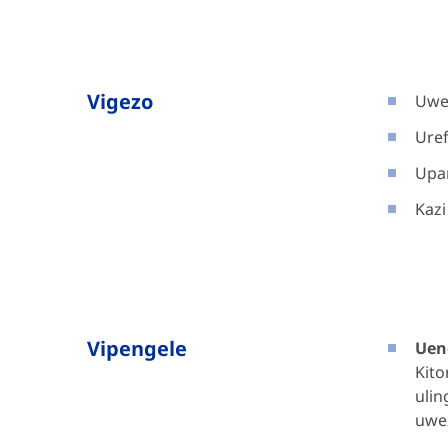
Vigezo
Uwez
Ure
Upan
Kazi
Vipengele
Uen
Kito
ulin
uwe