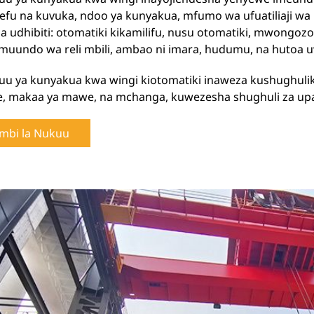
fu na kuvuka, ndoo ya kunyakua, mfumo wa ufuatiliaji wa
za udhibiti: otomatiki kikamilifu, nusu otomatiki, mwongo
muundo wa reli mbili, ambao ni imara, hudumu, na hutoa
juu ya kunyakua kwa wingi kiotomatiki inaweza kushughuliki
e, makaa ya mawe, na mchanga, kuwezesha shughuli za upaki
mbi la Nukuu