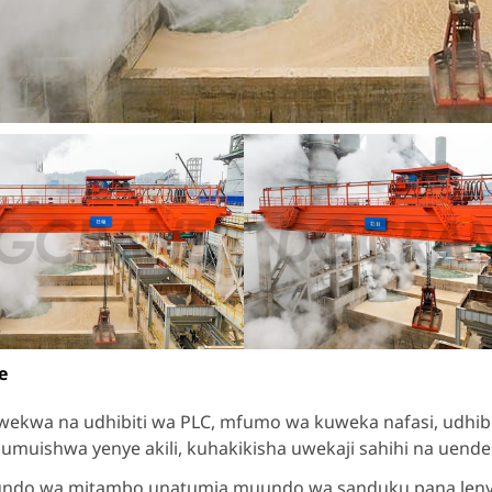
e
ekwa na udhibiti wa PLC, mfumo wa kuweka nafasi, udhib
ojumuishwa yenye akili, kuhakikisha uwekaji sahihi na uende
ndo wa mitambo unatumia muundo wa sanduku pana leny