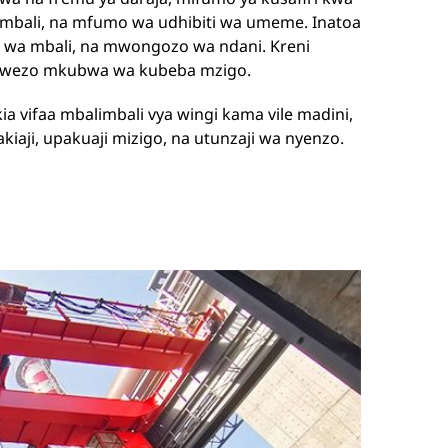
 mbali, na mfumo wa udhibiti wa umeme. Inatoa
zo wa mbali, na mwongozo wa ndani. Kreni
 uwezo mkubwa wa kubeba mzigo.
a vifaa mbalimbali vya wingi kama vile madini,
aji, upakuaji mizigo, na utunzaji wa nyenzo.