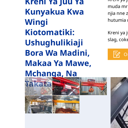
Kreni Ya Juu Ya
muda mre
Kunyakua Kwa
njia nne 
Wingi
hutumia 
Kiotomatiki:
Kreni ya 
slag, cok
Ushughulikiaji
Bora Wa Madini,
O
Makaa Ya Mawe,
Mchanga, Na
Takataka