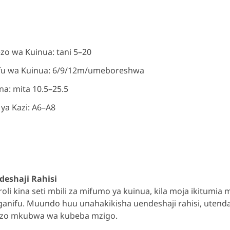
o wa Kuinua: tani 5–20
fu wa Kuinua: 6/9/12m/umeboreshwa
a: mita 10.5–25.5
 ya Kazi: A6–A8
deshaji Rahisi
roli kina seti mbili za mifumo ya kuinua, kila moja ikitu
ganifu. Muundo huu unahakikisha uendeshaji rahisi, utendaj
zo mkubwa wa kubeba mzigo.