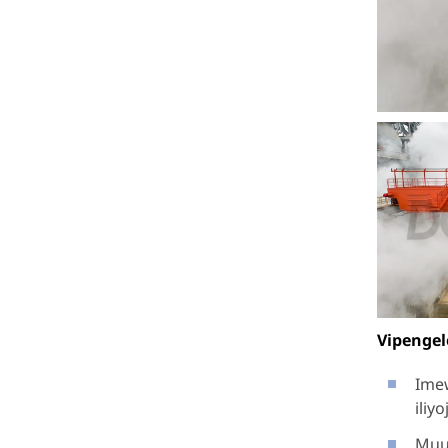
Vipengel
Imew
iliy
Muu