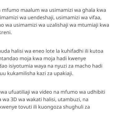
ina mfumo maalum wa usimamizi wa ghala kwa
simamizi wa uendeshaji, usimamizi wa vifaa,
umo wa usimamizi wa uzalishaji wa mtumiaji kwa
kreni.
halisi wa eneo lote la kuhifadhi ili kutoa
a mtandao moja kwa moja hadi kwenye
dao isiyotumia waya na nyuzi za macho hadi
 kukamilisha kazi za upakiaji.
a ufuatiliaji wa video na mfumo wa udhibiti
ya wa 3D wa wakati halisi, utambuzi, na
enye tovuti ili kuongoza shughuli za