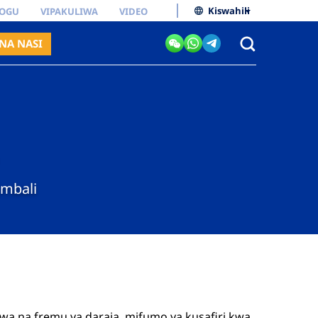
Kiswahili
OGU
VIPAKULIWA
VIDEO
NA NASI
imbali
wa na fremu ya daraja, mifumo ya kusafiri kwa