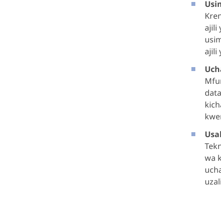
Usi
Kren
ajil
usim
ajil
Uch
Mfum
data
kich
kwen
Usa
Tekn
wa k
ucha
uzal