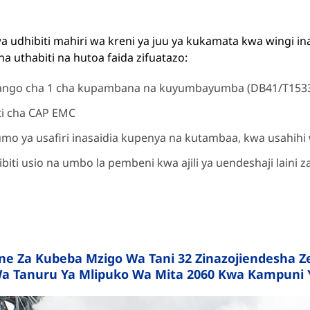
 udhibiti mahiri wa kreni ya juu ya kukamata kwa wingi 
a uthabiti na hutoa faida zifuatazo:
ango cha 1 cha kupambana na kuyumbayumba (DB41/T1533
ti cha CAP EMC
mo ya usafiri inasaidia kupenya na kutambaa, kwa usahih
biti usio na umbo la pembeni kwa ajili ya uendeshaji laini za
ne Za Kubeba Mzigo Wa Tani 32 Zinazojiendesha 
a Tanuru Ya Mlipuko Wa Mita 2060 Kwa Kampuni