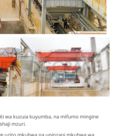
iti wa kuzuia kuyumba, na mifumo mingine
shaji mzuri.
e uzito mkubwa na upinzani mkubwa wa