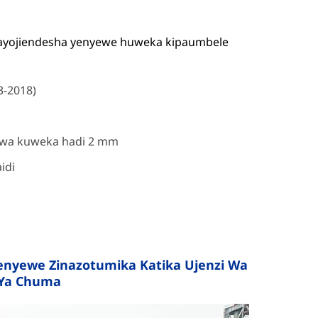
inayojiendesha yenyewe huweka kipaumbele
-2018)
i wa kuweka hadi 2 mm
idi
Zenyewe Zinazotumika Katika Ujenzi Wa
 Ya Chuma