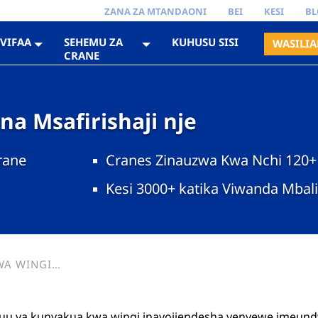
ZANA ZA MTANDAONI
BEI
KESI
BL
VIFAA
SEHEMU ZA
KUHUSU SISI
WASILIA
CRANE
a Msafirishaji nje
rane
Cranes Zinauzwa Kwa Nchi 120+
Kesi 3000+ katika Viwanda Mbal
WA WINGI
JI BORA WA
CHANGA, NA
 juu ya kunyakua kwa wingi inayojiendesha yenyewe imeund