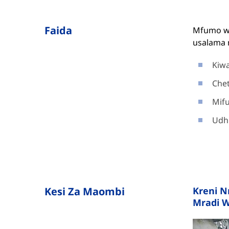
Faida
Mfumo wa
usalama n
Kiw
Che
Mifu
Udhi
Kesi Za Maombi
Kreni N
Mradi W