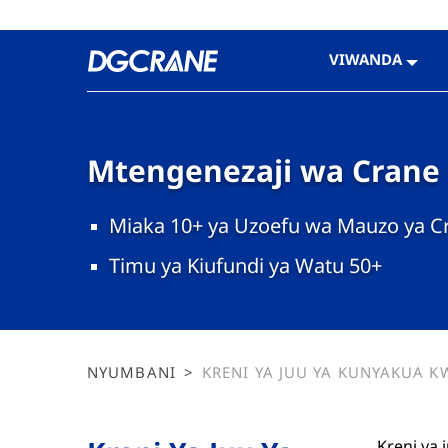
VIWANDA
Mtengenezaji wa Crane n
Miaka 10+ ya Uzoefu wa Mauzo ya C
Timu ya Kiufundi ya Watu 50+
NYUMBANI
>
KRENI YA JUU YA KUNYAKUA K
KIOTOMATIKI: USHUGHULIKIA
MADINI, MAKAA YA MAWE, M
TAKATAKA
Kreni ya