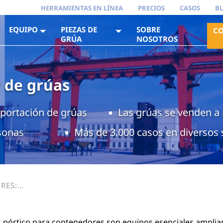
HERRAMIENTAS EN LÍNEA
PRECIOS
CASOS
B
EQUIPO
PIEZAS DE
SOBRE
CO
GRÚA
NOSOTROS
 de grúas
xportación de grúas
Las grúas se venden a
sonas
Más de 3.000 casos en diversos 
RES:
RTOS Y
 pórtico para contenedores son equipos esenciales ampliam