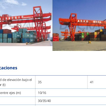
icaciones
 de elevación bajo el
35
41
 (t)
 entre ejes (m)
10/16
30/35/40