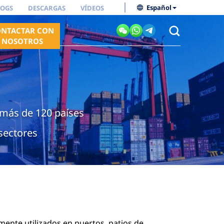
Español
LOGS
DESCARGAS
VÍDEOS
NTACTAR CON
NOSOTROS
 más de 120 países
sectores
ente utilizados en puertos, patios de