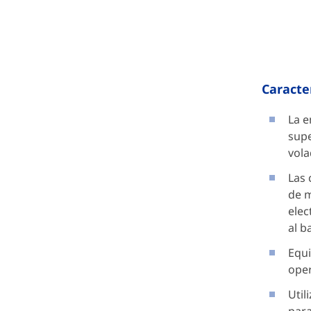
Caracter
La e
supe
vola
Las 
de m
elec
al b
Equi
oper
Util