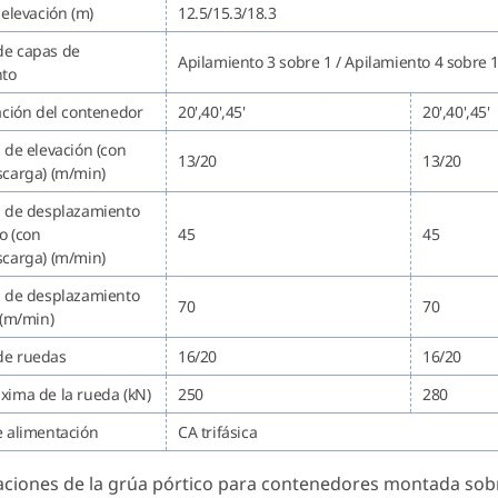
 elevación (m)
12.5/15.3/18.3
e capas de
Apilamiento 3 sobre 1 / Apilamiento 4 sobre 1
nto
ación del contenedor
20',40',45'
20',40',45'
 de elevación (con
13/20
13/20
carga) (m/min)
d de desplazamiento
co (con
45
45
carga) (m/min)
d de desplazamiento
70
70
 (m/min)
e ruedas
16/20
16/20
ima de la rueda (kN)
250
280
e alimentación
CA trifásica
aciones de la grúa pórtico para contenedores montada sobr