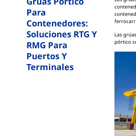
Grúas Pórtico
contenedo
Para
contened
Contenedores:
ferrocarr
Soluciones RTG Y
Las grúas
pórtico s
RMG Para
Puertos Y
Terminales