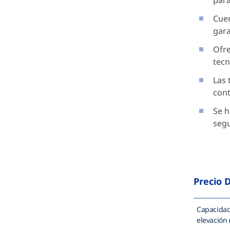
para
Cuen
gara
Ofre
tecn
Las 
cont
Se h
segu
Precio 
Capacida
elevación (