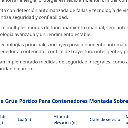
 ahorrar energía, proteger el medio ambiente, brindar como
ta con detección automatizada de fallas y tecnología de vis
ntiza seguridad y confiabilidad.
ce múltiples modos de funcionamiento (manual, semiautom
ología avanzada y un rendimiento estable.
tecnologías principales incluyen posicionamiento automátic
enedor a contenedor, control de trayectoria inteligente y p
an implementado medidas de seguridad integrales, como a
ridad dinámico.
De Grúa Pórtico Para Contenedores Montada Sobre
d de
Altura de
Luz (m)
Clase de servicio
t)
elevación (m)
o