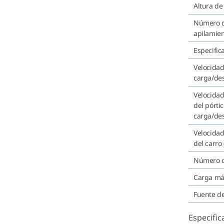
Altura de
Número d
apilamie
Especific
Velocidad
carga/des
Velocida
del pórti
carga/des
Velocida
del carro
Número d
Carga máx
Fuente d
Especific