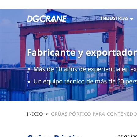
INDUSTRIAS
Fabricante y exportador
Más de 10 años de experiencia en e
Un equipo técnico de más de 50 per
INICIO
>
GRÚAS PÓRTICO PARA CONTENEDO
SOLUCIONES RTG Y RMG PARA PUE
TERMINALES
Las grúas