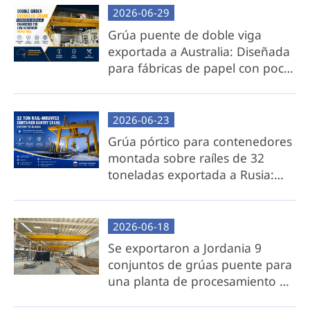
probado en nuestras instalaciones para
2026-06-29
garantizar la preparación operativa.
Grúa puente de doble viga
Fácil instalación: se desmonta para el envío y
exportada a Australia: Diseñada
luego se reinstala rápidamente en el sitio con
para fábricas de papel con poca
un mínimo esfuerzo.
altura libre.
Ideal para: clientes que priorizan la
2026-06-23
comodidad, el ahorro de tiempo y una
Grúa pórtico para contenedores
implementación sin complicaciones.
montada sobre raíles de 32
toneladas exportada a Rusia:
Paquete de componentes de grúa aérea
para entornos de baja
temperatura.
Exclusiones: Viga transversal (a ser adquirida
localmente por el cliente).
2026-06-18
Se exportaron a Jordania 9
Beneficios clave:
conjuntos de grúas puente para
una planta de procesamiento de
Costos de transporte reducidos: elimine
aluminio.
los gastos de envío de vigas transversales