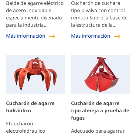
Balde de agarre eléctrico
Cucharón de cuchara
de acero inoxidable
tipo bivalva con control
especialmente diseñado
remoto Sobre la base de
para la industria
la estructura de la
cervecera de alimentos,
cuchara de un solo cable,
Más información
Más información
utilizado para agarrar los
adopta un control
ingredientes de
remoto inalámbrico para
elaboración, salsas y
controlar la apertura
materiales para preparar
automática de la cuchara
salsas, utilizado
en el aire para realizar la
principalmente en
operación de descarga
bodegas, fábricas de
en el aire de la cuchara
salsas, etc.
de un solo cable.
Adecuado para grúas de
Cucharón de agarre
Cucharón de agarre
un solo gancho, es una
hidráulico
tipo almeja a prueba de
herramienta ideal para
fugas
levantar objetos
El cucharón
granulares y pequeños
electrohidráulico
Adecuado para agarrar
[…]