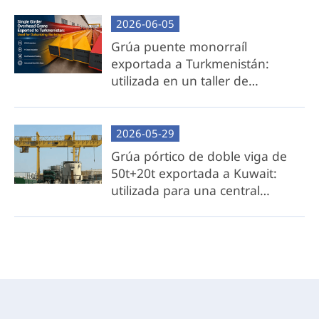
voluminosas.
2026-06-05
Flexibilidad local: Ofrecemos dibujos de
Grúa puente monorraíl
ingeniería detallados, modelos 3D y
exportada a Turkmenistán:
orientación paso a paso para la
utilizada en un taller de
fabricación local de vigas transversales.
galvanizado.
Ideal para: clientes conscientes de los costos
con acceso a recursos de acero locales o
2026-05-29
capacidades de fabricación.
Grúa pórtico de doble viga de
50t+20t exportada a Kuwait:
utilizada para una central
hidroeléctrica costera.