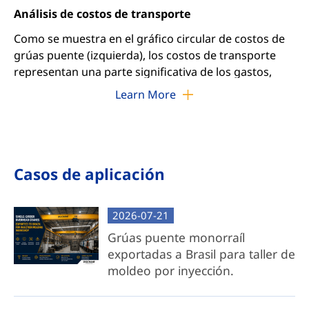
Análisis de costos de transporte
Como se muestra en el gráfico circular de costos de
grúas puente (izquierda), los costos de transporte
representan una parte significativa de los gastos,
siendo la viga transversal el principal factor. Al
Learn More
abordar este factor de costo, ofrecemos dos
soluciones a medida: paquetes de grúa completa y
paquetes de grúas de componentes.
Casos de aplicación
Paquete completo de grúa aérea
Entrega del sistema completo: incluye carro
2026-07-21
preensamblado, viga transversal, carros de
extremo, sistemas de electrificación y todos los
Grúas puente monorraíl
componentes necesarios.
exportadas a Brasil para taller de
moldeo por inyección.
Confiabilidad probada en fábrica:
completamente ensamblado y rigurosamente