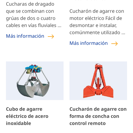
Cucharas de dragado
que se combinan con
Cucharón de agarre con
grúas de dos o cuatro
motor eléctrico Fácil de
cables en vías fluviales y
desmontar e instalar,
marítimas, terminales
comúnmente utilizado en
Más información
portuarias y otras
todo tipo de grúas
Más información
ocasiones operativas
multipropósito. Con su
para realizar dragado y
propio polipasto
recolección de
eléctrico o cabrestante
sedimentos, arena y
como mecanismo de
grava bajo el agua.
apertura y cierre, gran
capacidad de agarre,
adecuado para agarrar
todo tipo de materiales
sueltos, como cereales,
Cubo de agarre
Cucharón de agarre con
forraje, carbón. La
eléctrico de acero
forma de concha con
productividad es mayor
inoxidable
control remoto
que la del gancho de un
solo cable, puede […]