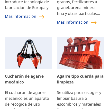
introduce tecnología de
granos, fertilizantes a
fabricación de Europa y
granel, arena mineral
América, y los principales
fina y otras partículas
Más información
componentes hidráulicos
pequeñas de materiales
Más información
se importan de Europa y
a granel que son fáciles
América. El uso integral
de derramar.
de tecnología eléctrica
hidráulica avanzada,
gran fuerza de agarre y
alto grado de
automatización son las
herramientas ideales de
carga y descarga para
Cucharón de agarre
Agarre tipo cuerda para
minerales grandes,
mecánico
limpieza
bloques de arrabio,
chatarra de acero,
El cucharón de agarre
Se utiliza para recoger y
basura, polvo de hierro,
mecánico es un aparato
limpiar basura o
paja, escoria y otros
de recogida de uso
escombros y materiales
materiales.