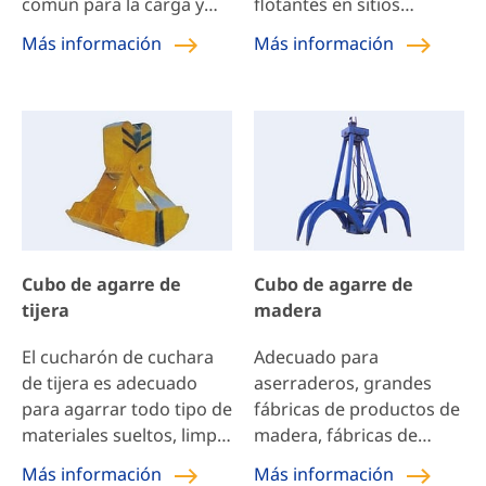
común para la carga y
flotantes en sitios
descarga de materiales a
específicos como
Más información
Más información
granel con grúas, que se
embalses, esclusas y
puede utilizar con
presas, y ríos.
puentes grúa, grúas
pórtico, grúas giratorias
de pórtico y grúas
móviles. Puede recoger
granos, arena, chatarra
de acero, minerales,
basura, etc. Se utiliza
Cubo de agarre de
Cubo de agarre de
ampliamente en puertos,
tijera
madera
estaciones, centrales
eléctricas, minas,
El cucharón de cuchara
Adecuado para
astilleros y otros lugares
de tijera es adecuado
aserraderos, grandes
de trabajo.
para agarrar todo tipo de
fábricas de productos de
materiales sueltos, limpio
madera, fábricas de
y sin fugas al agarrar
papel, puertos y otras
Más información
Más información