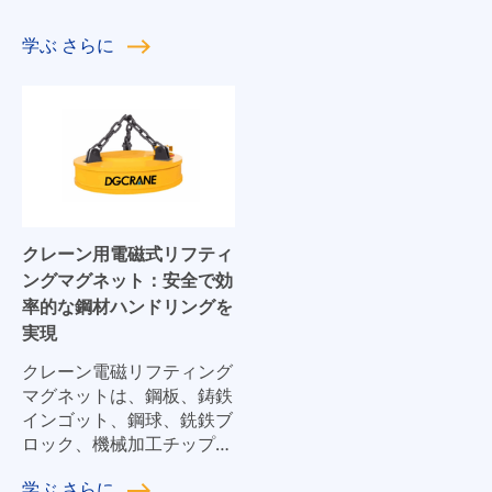
学ぶ
さらに
クレーン用電磁式リフティ
ングマグネット：安全で効
率的な鋼材ハンドリングを
実現
クレーン電磁リフティング
マグネットは、鋼板、鋳鉄
インゴット、鋼球、銑鉄ブ
ロック、機械加工チップな
ど、さまざまな強磁性材料
学ぶ
さらに
の取り扱いに広く使用され