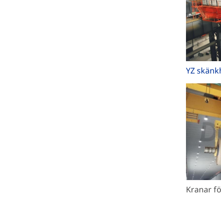
YZ skänkh
Kranar fö