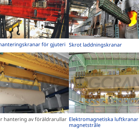
anteringskranar för gjuteri
Skrot laddningskranar
Elektromagnetiska luftkrana
r hantering av föräldrarullar
magnetstråle