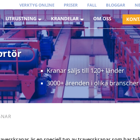
VERKTYG ONLINE
PRISER
FALL
BLOGGAR
N
UTRUSTNING
KRANDELAR
OM OSS
KONT
ortör
Kranar säljs till 120+ länder
3000+ ärenden i olika branscher
GNAR
averskranar är en speciell typ av traverskranar som har t