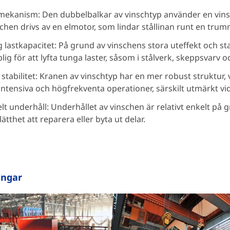
mekanism: Den dubbelbalkar av vinschtyp använder en vin
chen drivs av en elmotor, som lindar stållinan runt en trumm
 lastkapacitet: På grund av vinschens stora uteffekt och st
lig för att lyfta tunga laster, såsom i stålverk, skeppsvarv o
stabilitet: Kranen av vinschtyp har en mer robust struktur, 
ntensiva och högfrekventa operationer, särskilt utmärkt vi
lt underhåll: Underhållet av vinschen är relativt enkelt på 
lätthet att reparera eller byta ut delar.
ingar