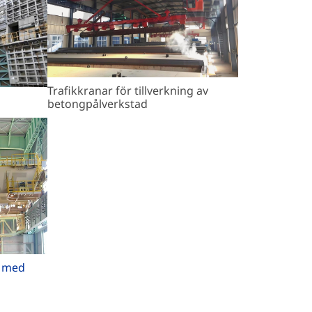
Trafikkranar för tillverkning av
betongpålverkstad
r med