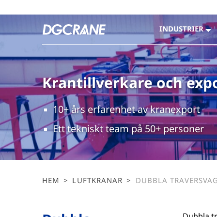
INDUSTRIER
Krantillverkare och exp
10+ års erfarenhet av kranexport
Ett tekniskt team på 50+ personer
HEM
>
LUFTKRANAR
>
DUBBLA TRAVERSVA
Dubbla tr