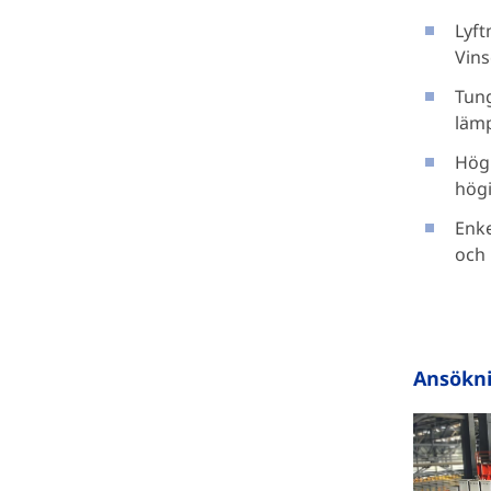
Lyft
Vins
Tung
lämp
Hög 
högi
Enke
och 
Ansökn