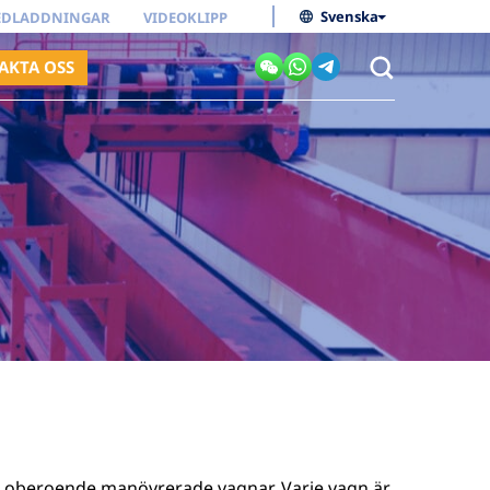
Svenska
EDLADDNINGAR
VIDEOKLIPP
AKTA OSS
vå oberoende manövrerade vagnar. Varje vagn är