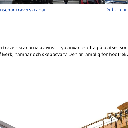
Dubbla hi
inschar traverskranar
 traverskranarna av vinschtyp används ofta på platser som 
lverk, hamnar och skeppsvarv. Den är lämplig för högfrekve