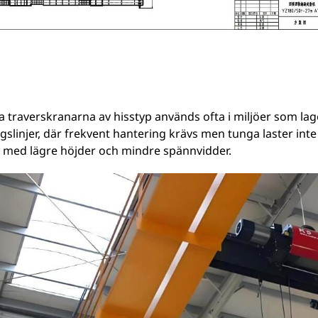
 traverskranarna av hisstyp används ofta i miljöer som lage
slinjer, där frekvent hantering krävs men tunga laster int
v med lägre höjder och mindre spännvidder.