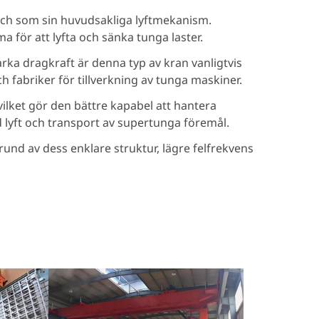
sch som sin huvudsakliga lyftmekanism.
a för att lyfta och sänka tunga laster.
arka dragkraft är denna typ av kran vanligtvis
ch fabriker för tillverkning av tunga maskiner.
vilket gör den bättre kapabel att hantera
d lyft och transport av supertunga föremål.
grund av dess enklare struktur, lägre felfrekvens