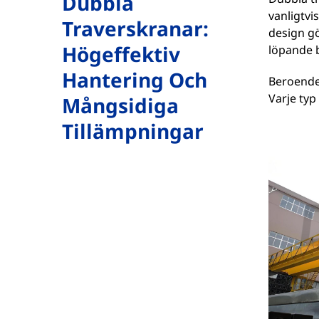
Dubbla
vanligtvi
Traverskranar:
design gö
Högeffektiv
löpande b
Hantering Och
Beroende 
Varje typ
Mångsidiga
Tillämpningar