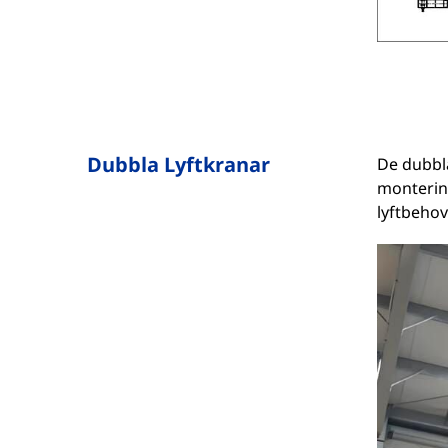
Dubbla Lyftkranar
De dubbla
montering
lyftbeho