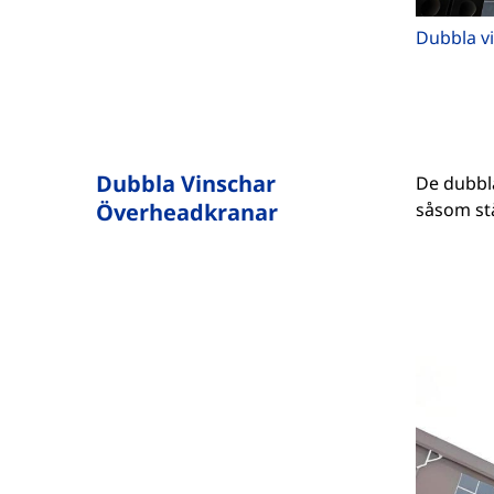
Dubbla v
Dubbla Vinschar
De dubbla
Överheadkranar
såsom stå