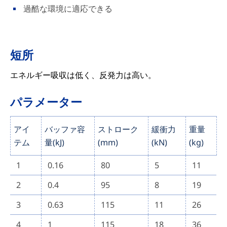
過酷な環境に適応できる
短所
エネルギー吸収は低く、反発力は高い。
パラメーター
アイ
バッファ容
ストローク
緩衝力
重量
テム
量(kJ)
(mm)
(kN)
(kg)
1
0.16
80
5
11
2
0.4
95
8
19
3
0.63
115
11
26
4
1
115
18
36