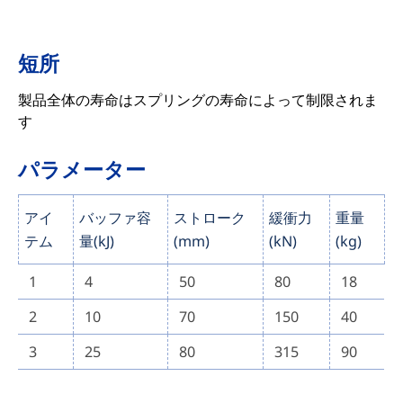
短所
製品全体の寿命はスプリングの寿命によって制限されま
す
パラメーター
アイ
バッファ容
ストローク
緩衝力
重量
テム
量(kJ)
(mm)
(kN)
(kg)
1
4
50
80
18
2
10
70
150
40
3
25
80
315
90