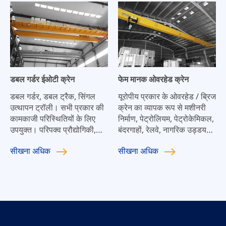
किसी भी समय नई आवश्यकताओं
के अनुकूल बनाया जा सकता है,
और यह आपके व्यवसाय के साथ
मिलकर विकसित हो सकता है।
डबल गर्डर ईओटी क्रेन
फेम मानक ओवरहेड क्रेन
डबल गर्डर, डबल ट्रैक, सिंगल
यूरोपीय प्रकार के ओवरहेड / ब्रिज
उत्थापन ट्रॉली। सभी प्रकार की
क्रेन का व्यापक रूप से मशीनरी
कामकाजी परिस्थितियों के लिए
निर्माण, पेट्रोलियम, पेट्रोकेमिकल,
उपयुक्त। परिपक्व प्रौद्योगिकी,
बंदरगाहों, रेलवे, नागरिक उड्डयन,
सुरक्षित और विश्वसनीय, संचालित
बिजली, भोजन, कागज बनाने,
सीखना
अधिक
सीखना
अधिक
करने में आसान और संचालन में
निर्माण सामग्री, इलेक्ट्रॉनिक्स और
स्थिर।
अन्य उद्योगों में कार्यशालाओं और
गोदामों जैसे सामग्री से निपटने के
अवसरों में उपयोग किया जाता है।
वे सामग्री से निपटने के लिए विशेष
रूप से उपयुक्त हैं जिनके लिए
सटीक स्थिति की आवश्यकता होती