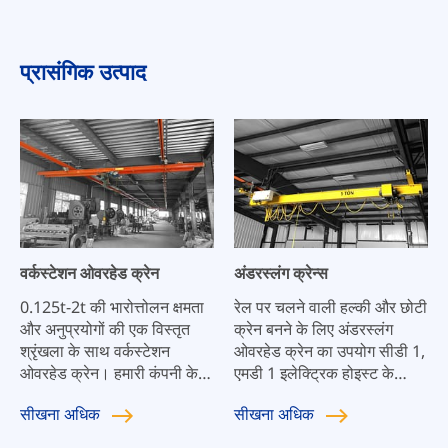
प्रासंगिक उत्पाद
वर्कस्टेशन ओवरहेड क्रेन
अंडरस्लंग क्रेन्स
0.125t-2t की भारोत्तोलन क्षमता
रेल पर चलने वाली हल्की और छोटी
और अनुप्रयोगों की एक विस्तृत
क्रेन बनने के लिए अंडरस्लंग
श्रृंखला के साथ वर्कस्टेशन
ओवरहेड क्रेन का उपयोग सीडी 1,
ओवरहेड क्रेन। हमारी कंपनी के
एमडी 1 इलेक्ट्रिक होइस्ट के
वर्कस्टेशन ओवरहेड क्रेन का सबसे
संयोजन में किया जाता है। मशीनरी,
सीखना
अधिक
सीखना
अधिक
बड़ा लाभ यह है कि इसे आसानी से
असेंबली साइट, गोदामों और अन्य
विस्तारित किया जा सकता है और
स्थानों में उपयोग किया जाता है