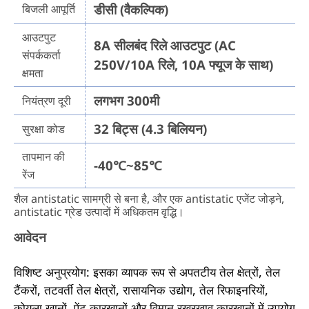
डीसी (वैकल्पिक)
बिजली आपूर्ति
आउटपुट
8A सीलबंद रिले आउटपुट (AC
संपर्ककर्ता
250V/10A रिले, 10A फ्यूज के साथ)
क्षमता
लगभग 300मी
नियंत्रण दूरी
32 बिट्स (4.3 बिलियन)
सुरक्षा कोड
तापमान की
-40℃~85℃
रेंज
शैल antistatic सामग्री से बना है, और एक antistatic एजेंट जोड़ने,
antistatic ग्रेड उत्पादों में अधिकतम वृद्धि।
आवेदन
विशिष्ट अनुप्रयोग: इसका व्यापक रूप से अपतटीय तेल क्षेत्रों, तेल
टैंकरों, तटवर्ती तेल क्षेत्रों, रासायनिक उद्योग, तेल रिफाइनरियों,
कोयला खानों, पेंट कारखानों और विमान रखरखाव कारखानों में उपयोग