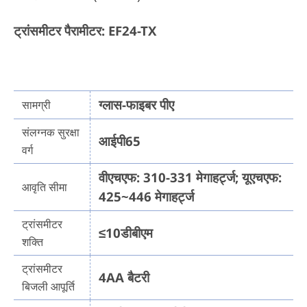
ट्रांसमीटर पैरामीटर: EF24-TX
ग्लास-फाइबर पीए
सामग्री
संलग्नक सुरक्षा
आईपी65
वर्ग
वीएचएफ: 310-331 मेगाहर्ट्ज; यूएचएफ:
आवृति सीमा
425~446 मेगाहर्ट्ज
ट्रांसमीटर
≤10डीबीएम
शक्ति
ट्रांसमीटर
4AA बैटरी
बिजली आपूर्ति