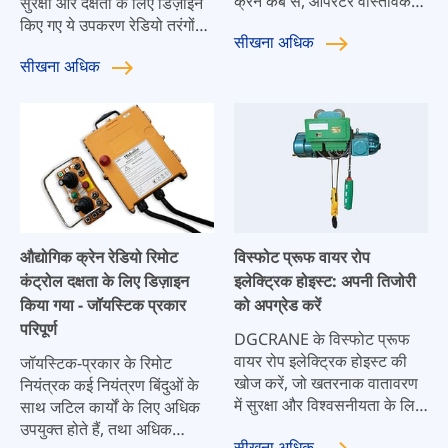
क्रेन कैब से, ऑपरेटर वास्तविक
सुरक्षा और दक्षता के लिए डिज़ाइन
समय में क्रेन, हुक और कार्गो की
किए गए ये उपकरण रेडियो तरंगों
सीखना
अधिक
आवाजाही की निगरानी कर सकता
का उपयोग करके क्रेन संचालन
सीखना
अधिक
है।
जैसे कि दूर से भार उठाने, नीचे
करने और ले जाने के सटीक,
उत्तरदायी नियंत्रण को सक्षम करते
हैं।
औद्योगिक क्रेन रेडियो रिमोट
विस्फोट प्रूफ वायर रोप
कंट्रोल दक्षता के लिए डिज़ाइन
इलेक्ट्रिक होइस्ट: अपनी तिजोरी
किया गया - जॉयस्टिक प्रकार
को अपग्रेड करें
परिपूर्ण
DGCRANE के विस्फोट प्रूफ
वायर रोप इलेक्ट्रिक होइस्ट की
जॉयस्टिक-प्रकार के रिमोट
खोज करें, जो खतरनाक वातावरण
नियंत्रक कई नियंत्रण बिंदुओं के
में सुरक्षा और विश्वसनीयता के लिए
साथ जटिल कार्यों के लिए अधिक
डिज़ाइन किए गए हैं। हमारे होइस्ट
उपयुक्त होते हैं, तथा अधिक
सीखना
अधिक