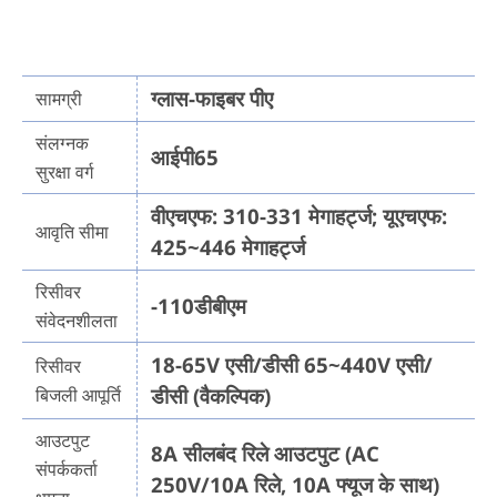
ग्लास-फाइबर पीए
सामग्री
संलग्नक
आईपी65
सुरक्षा वर्ग
वीएचएफ: 310-331 मेगाहर्ट्ज; यूएचएफ:
आवृति सीमा
425~446 मेगाहर्ट्ज
रिसीवर
-110डीबीएम
संवेदनशीलता
18-65V एसी/डीसी 65~440V एसी/
रिसीवर
डीसी (वैकल्पिक)
बिजली आपूर्ति
आउटपुट
8A सीलबंद रिले आउटपुट (AC
संपर्ककर्ता
250V/10A रिले, 10A फ्यूज के साथ)