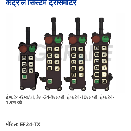
कंट्रोल सिस्टम ट्रांसमीटर
ईएफ24-6एस/डी, ईएफ24-8एस/डी, ईएफ24-10एस/डी, ईएफ24-
12एस/डी
मॉडल: EF24-TX