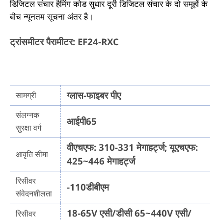
डिजिटल संचार हैमिंग कोड सुधार दूरी डिजिटल संचार के दो समूहों के
बीच न्यूनतम सूचना अंतर है।
ट्रांसमीटर पैरामीटर: EF24-RXC
ग्लास-फाइबर पीए
सामग्री
संलग्नक
आईपी65
सुरक्षा वर्ग
वीएचएफ: 310-331 मेगाहर्ट्ज; यूएचएफ:
आवृति सीमा
425~446 मेगाहर्ट्ज
रिसीवर
-110डीबीएम
संवेदनशीलता
18-65V एसी/डीसी 65~440V एसी/
रिसीवर