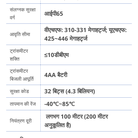
संलग्नक सुरक्षा
आईपी65
वर्ग
वीएचएफ: 310-331 मेगाहर्ट्ज; यूएचएफ:
आवृति सीमा
425~446 मेगाहर्ट्ज
ट्रांसमीटर
≤10डीबीएम
शक्ति
ट्रांसमीटर
4AA बैटरी
बिजली आपूर्ति
32 बिट्स (4.3 बिलियन)
सुरक्षा कोड
-40℃~85℃
तापमान की रेंज
लगभग 100 मीटर (200 मीटर
नियंत्रण दूरी
अनुकूलित है)