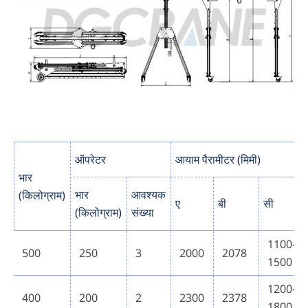
ऑपरेटर
आयाम पैरामीटर (मिमी)
भार
भार
आवश्यक
(किलोग्राम)
ए
बी
सी
(किलोग्राम)
संख्या
1100-
500
250
3
2000
2078
1500
1200-
400
200
2
2300
2378
1800