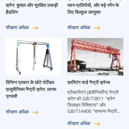
क्रेन: कुशल और सुरक्षित लकड़ी
पवन-प्रतिरोधी, और बड़े स्पैन के
हैंडलिंग
लिए बिल्कुल उपयुक्त
सीखना
अधिक
सीखना
अधिक
विभिन्न प्रकार के छोटे पोर्टेबल
कास्टिंग यार्ड गैन्ट्री क्रेन्स
एल्युमीनियम गैन्ट्री क्रेन: लागत
प्रीकास्टिंग (इंजीनियरिंग) गैन्ट्री
प्रभावी
क्रेन को GB/T3811 "क्रेन
डिज़ाइन विशिष्टता" और
GB/T14406 "सामान्य गैन्ट्री
सीखना
अधिक
क्रेन" जैसे राष्ट्रीय और उद्योग
सीखना
अधिक
मानकों के अनुसार डिज़ाइन और