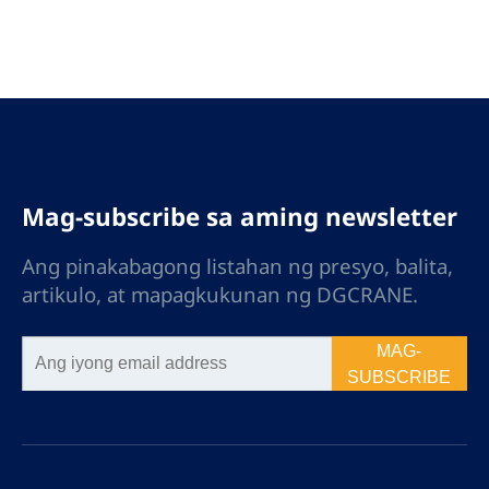
Mag-subscribe sa aming newsletter
Ang pinakabagong listahan ng presyo, balita,
artikulo, at mapagkukunan ng DGCRANE.
MAG-
SUBSCRIBE