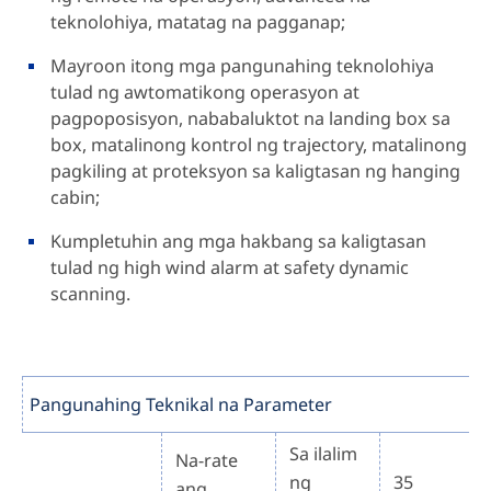
teknolohiya, matatag na pagganap;
Mayroon itong mga pangunahing teknolohiya
tulad ng awtomatikong operasyon at
pagpoposisyon, nababaluktot na landing box sa
box, matalinong kontrol ng trajectory, matalinong
pagkiling at proteksyon sa kaligtasan ng hanging
cabin;
Kumpletuhin ang mga hakbang sa kaligtasan
tulad ng high wind alarm at safety dynamic
scanning.
Pangunahing Teknikal na Parameter
Sa ilalim
Na-rate
ng
35
ang