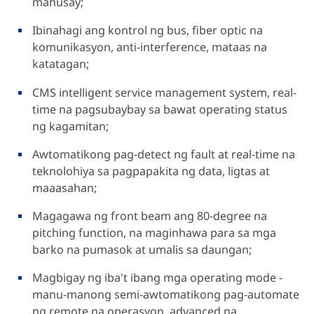
mahusay;
Ibinahagi ang kontrol ng bus, fiber optic na
komunikasyon, anti-interference, mataas na
katatagan;
CMS intelligent service management system, real-
time na pagsubaybay sa bawat operating status
ng kagamitan;
Awtomatikong pag-detect ng fault at real-time na
teknolohiya sa pagpapakita ng data, ligtas at
maaasahan;
Magagawa ng front beam ang 80-degree na
pitching function, na maginhawa para sa mga
barko na pumasok at umalis sa daungan;
Magbigay ng iba't ibang mga operating mode -
manu-manong semi-awtomatikong pag-automate
ng remote na operasyon, advanced na