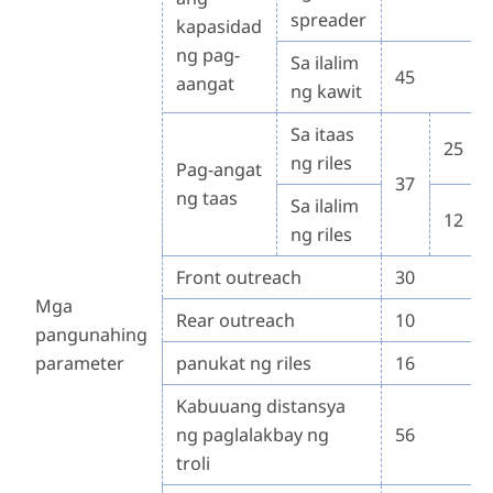
spreader
kapasidad
ng pag-
Sa ilalim
45
aangat
ng kawit
Sa itaas
25
ng riles
Pag-angat
37
ng taas
Sa ilalim
12
ng riles
Front outreach
30
Mga
Rear outreach
10
pangunahing
parameter
panukat ng riles
16
Kabuuang distansya
ng paglalakbay ng
56
troli