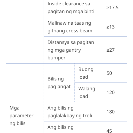
Inside clearance sa
≥17.5
pagitan ng mga binti
Malinaw na taas ng
≥13
gitnang cross beam
Distansya sa pagitan
ng mga gantry
≤27
bumper
Buong
50
load
Bilis ng
pag-angat
Walang
120
load
Mga
Ang bilis ng
180
parameter
paglalakbay ng troli
ng bilis
Ang bilis ng
45