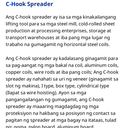
C-Hook Spreader
Ang C-hook spreader ay isa sa mga kinakailangang
lifting tool para sa mga steel mill, cold-rolled sheet
production at processing enterprises, storage at
transport warehouses at iba pang mga lugar ng
trabaho na gumagamit ng horizontal steel coils.
Ang C-hook spreader ay kadalasang ginagamit para
sa pag-aangat ng mga bakal na coil, aluminum coils,
copper coils, wire rods at iba pang coils; Ang C-hook
spreader ay nahahati sa uri ng veneer (ginagamit sa
slot ng makina), I type, box type, cylindrical type
(Ilapat sa wire hoisting). Ayon sa mga
pangangailangan ng gumagamit, ang C-hook
spreader ay maaaring magdagdag ng mga
proteksiyon na hakbang sa posisyon ng contact sa
pagitan ng spreader at mga bagay na itataas, tulad
ng: goma, nylon board, aluminum board,