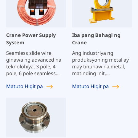
Crane Power Supply
Iba pang Bahagi ng
System
Crane
Seamless slide wire,
Ang industriya ng
ginawa ng advanced na
produksyon ng metal ay
teknolohiya, 3 pole, 4
may tinunaw na metal,
pole, 6 pole seamless
matinding init,
sliding contact wire, na
maalikabok, mapanganib
Matuto
Higit pa
Matuto
Higit pa
may permanenteng
na pagkarga at patuloy
kuryente, power supply
na pangangailangan sa
na may oxygen-free na
produksyon.
tanso, pressure drop
Nakikipagtulungan kami
force, mas mahusay na
sa iyo upang magbuhat
conductivity, at
ng mabibigat at
magandang contact,
mapanganib na mga
madaling i-install, hindi
bagay sa buong proseso