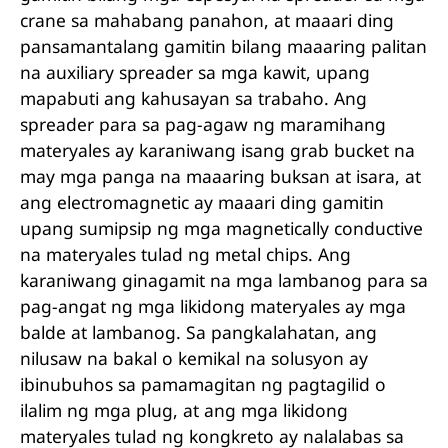
crane sa mahabang panahon, at maaari ding
pansamantalang gamitin bilang maaaring palitan
na auxiliary spreader sa mga kawit, upang
mapabuti ang kahusayan sa trabaho. Ang
spreader para sa pag-agaw ng maramihang
materyales ay karaniwang isang grab bucket na
may mga panga na maaaring buksan at isara, at
ang electromagnetic ay maaari ding gamitin
upang sumipsip ng mga magnetically conductive
na materyales tulad ng metal chips. Ang
karaniwang ginagamit na mga lambanog para sa
pag-angat ng mga likidong materyales ay mga
balde at lambanog. Sa pangkalahatan, ang
nilusaw na bakal o kemikal na solusyon ay
ibinubuhos sa pamamagitan ng pagtagilid o
ilalim ng mga plug, at ang mga likidong
materyales tulad ng kongkreto ay nalalabas sa