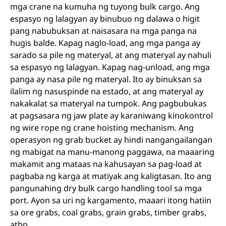
mga crane na kumuha ng tuyong bulk cargo. Ang
espasyo ng lalagyan ay binubuo ng dalawa o higit
pang nabubuksan at naisasara na mga panga na
hugis balde. Kapag naglo-load, ang mga panga ay
sarado sa pile ng materyal, at ang materyal ay nahuli
sa espasyo ng lalagyan. Kapag nag-unload, ang mga
panga ay nasa pile ng materyal. Ito ay binuksan sa
ilalim ng nasuspinde na estado, at ang materyal ay
nakakalat sa materyal na tumpok. Ang pagbubukas
at pagsasara ng jaw plate ay karaniwang kinokontrol
ng wire rope ng crane hoisting mechanism. Ang
operasyon ng grab bucket ay hindi nangangailangan
ng mabigat na manu-manong paggawa, na maaaring
makamit ang mataas na kahusayan sa pag-load at
pagbaba ng karga at matiyak ang kaligtasan. Ito ang
pangunahing dry bulk cargo handling tool sa mga
port. Ayon sa uri ng kargamento, maaari itong hatiin
sa ore grabs, coal grabs, grain grabs, timber grabs,
atbp.