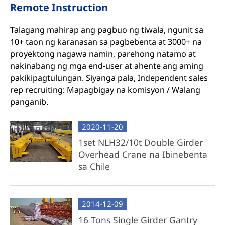
Remote Instruction
Talagang mahirap ang pagbuo ng tiwala, ngunit sa
10+ taon ng karanasan sa pagbebenta at 3000+ na
proyektong nagawa namin, parehong natamo at
nakinabang ng mga end-user at ahente ang aming
pakikipagtulungan. Siyanga pala, Independent sales
rep recruiting: Mapagbigay na komisyon / Walang
panganib.
2020-11-20
1set NLH32/10t Double Girder
Overhead Crane na Ibinebenta
sa Chile
2014-12-09
16 Tons Single Girder Gantry