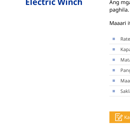
Electric Winch
Ang mga
paghila.
Maaari i
Rat
Kap
Mat
Pang
Maaa
Sak
Ka