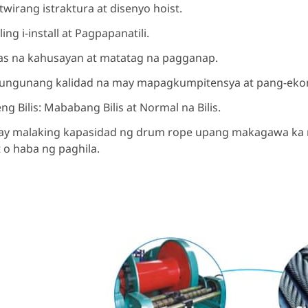
wirang istraktura at disenyo hoist.
ing i-install at Pagpapanatili.
s na kahusayan at matatag na pagganap.
ungunang kalidad na may mapagkumpitensya at pang-eko
ng Bilis: Mababang Bilis at Normal na Bilis.
y malaking kapasidad ng drum rope upang makagawa ka ng
 o haba ng paghila.