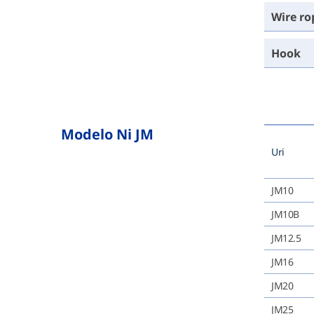
Wire r
Hook
Modelo Ni JM
Uri
JM10
JM10B
JM12.5
JM16
JM20
JM25