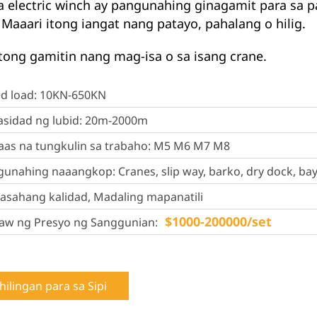
 electric winch ay pangunahing ginagamit para sa p
 Maaari itong iangat nang patayo, pahalang o hilig.
tong gamitin nang mag-isa o sa isang crane.
ed load: 10KN-650KN
asidad ng lubid: 20m-2000m
aas na tungkulin sa trabaho: M5 M6 M7 M8
unahing naaangkop: Cranes, slip way, barko, dry dock, bay
sahang kalidad, Madaling mapanatili
$1000-200000/set
law ng Presyo ng Sanggunian:
hilingan para sa Sipi