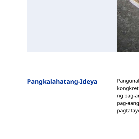
Pangkalahatang-Ideya
Pangunahi
kongkreto
ng pag-a
pag-aanga
pagtatay