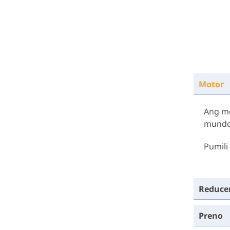
Motor
Ang mo
mundo
Pumili
Reduce
Preno