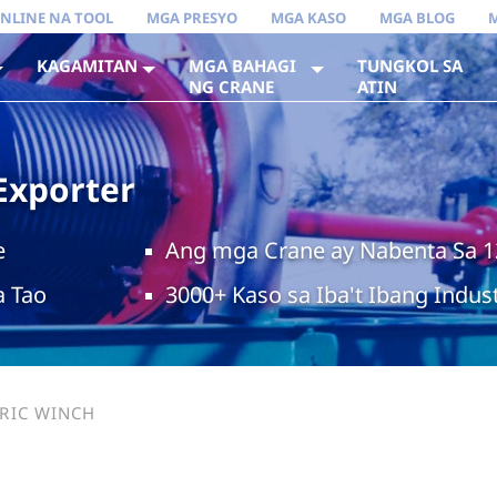
NLINE NA TOOL
MGA PRESYO
MGA KASO
MGA BLOG
KAGAMITAN
MGA BAHAGI
TUNGKOL SA
NG CRANE
ATIN
Exporter
e
Ang mga Crane ay Nabenta Sa 
a Tao
3000+ Kaso sa Iba't Ibang Indust
TRIC WINCH