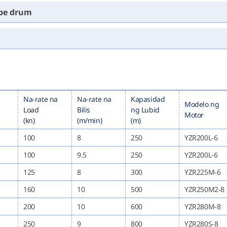
ope drum
Na-rate na
Na-rate na
Kapasidad
Modelo ng
Load
Bilis
ng Lubid
Motor
(kn)
(m/min)
(m)
100
8
250
YZR200L-6
100
9.5
250
YZR200L-6
125
8
300
YZR225M-6
160
10
500
YZR250M2-8
200
10
600
YZR280M-8
250
9
800
YZR280S-8