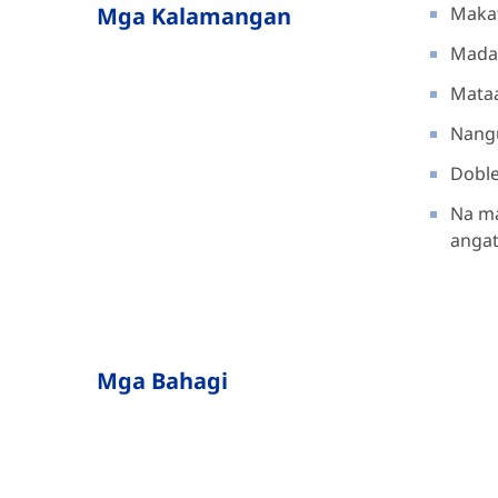
Mga Kalamangan
Makat
Madal
Mataa
Nang
Doble
Na ma
angat
Mga Bahagi