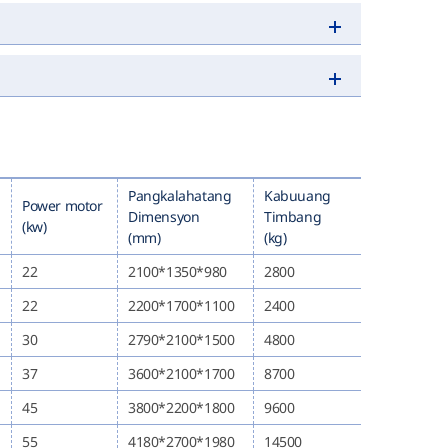
Pangkalahatang
Kabuuang
Power motor
Dimensyon
Timbang
(kw)
(mm)
(kg)
22
2100*1350*980
2800
22
2200*1700*1100
2400
30
2790*2100*1500
4800
37
3600*2100*1700
8700
45
3800*2200*1800
9600
55
4180*2700*1980
14500