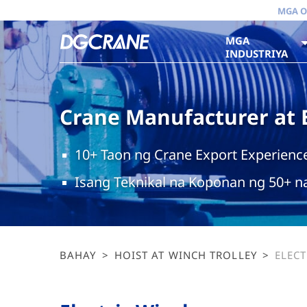
MGA O
MGA
INDUSTRIYA
Crane Manufacturer at 
10+ Taon ng Crane Export Experienc
Isang Teknikal na Koponan ng 50+ n
BAHAY
>
HOIST AT WINCH TROLLEY
>
ELEC