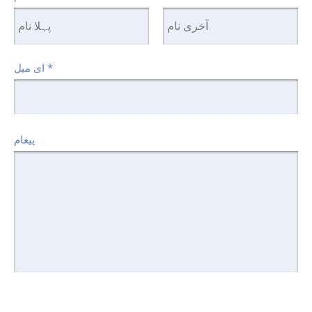
*
ای میل
پیغام