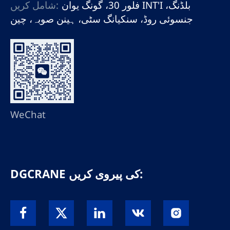
فلور 30، گونگ یوان INT'I بلڈنگ،
شامل کریں:
جنسوئی روڈ، سنکیانگ سٹی، ہینن صوبہ، چین
WeChat
DGCRANE کی پیروی کریں: