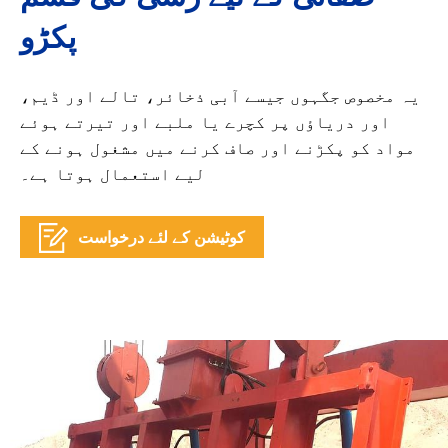
پکڑو
یہ مخصوص جگہوں جیسے آبی ذخائر، تالے اور ڈیم،
اور دریاؤں پر کچرے یا ملبے اور تیرتے ہوئے
مواد کو پکڑنے اور صاف کرنے میں مشغول ہونے کے
لیے استعمال ہوتا ہے۔
کوٹیشن کے لئے درخواست