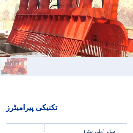
تکنیکی پیرامیٹرز
سائز (ملی میٹر)