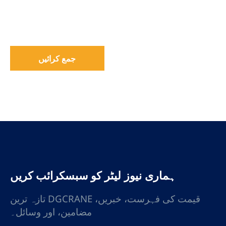
جمع کرائیں
ہماری نیوز لیٹر کو سبسکرائب کریں
تازہ ترین DGCRANE قیمت کی فہرست، خبریں،
مضامین، اور وسائل۔