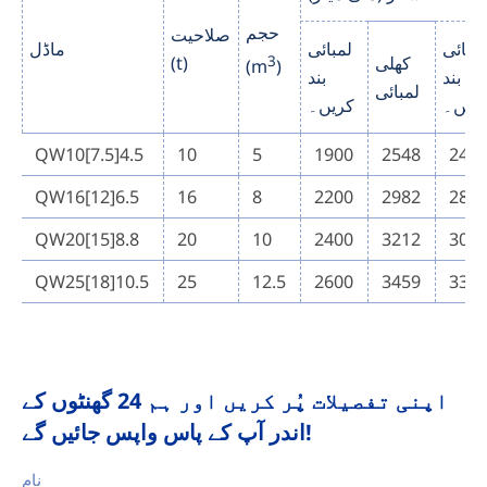
حجم
صلاحیت
نچائی
لمبائی
ماڈل
کھلی
3
(t)
(m
)
بند
بند
لمبائی
ریں۔
کریں۔
QW10[7.5]4.5
10
5
1900
2548
245
QW16[12]6.5
16
8
2200
2982
286
QW20[15]8.8
20
10
2400
3212
308
QW25[18]10.5
25
12.5
2600
3459
332
اپنی تفصیلات پُر کریں اور ہم 24 گھنٹوں کے
اندر آپ کے پاس واپس جائیں گے!
نام