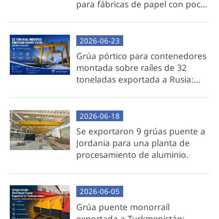
luego se reinstala rápidamente en el sitio con
para fábricas de papel con poca
un mínimo esfuerzo.
altura libre.
Ideal para: clientes que priorizan la
2026-06-23
comodidad, el ahorro de tiempo y una
Grúa pórtico para contenedores
implementación sin complicaciones.
montada sobre raíles de 32
toneladas exportada a Rusia:
Paquete de componentes de grúa aérea
para entornos de baja
temperatura.
Exclusiones: Viga transversal (a ser adquirida
localmente por el cliente).
2026-06-18
Se exportaron 9 grúas puente a
Beneficios clave:
Jordania para una planta de
procesamiento de aluminio.
Costos de transporte reducidos: elimine
los gastos de envío de vigas transversales
voluminosas.
2026-06-05
Flexibilidad local: Ofrecemos dibujos de
Grúa puente monorraíl
ingeniería detallados, modelos 3D y
exportada a Turkmenistán: