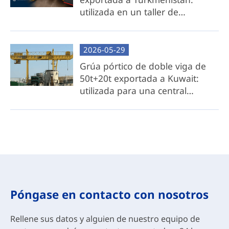
orientación paso a paso para la
utilizada en un taller de
fabricación local de vigas transversales.
galvanizado.
Ideal para: clientes conscientes de los costos
con acceso a recursos de acero locales o
2026-05-29
capacidades de fabricación.
Grúa pórtico de doble viga de
50t+20t exportada a Kuwait:
utilizada para una central
hidroeléctrica costera.
Póngase en contacto con nosotros
Rellene sus datos y alguien de nuestro equipo de